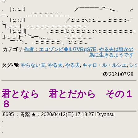
""
. |.: ..:...;l ／￣￣￣￣~`''ー-...、 ,-
─-、 ....::::::::::::::::::.:.:.:.......
. l.;.;.: .:il ／.:.::.:..::＼::::..:.........::::::::::::::~｀
`''|:::......::| .....::::::::::.:.::.::::::::::::.:::::::..:......
. l,;..;:,;,il| ...::::::::::::i.:.:.:.::::::.::.:.:::＼::::::::::::::::::::::::::: :
:.|:::.....:::|~｀`''=ー-､..,,_ ::::.:.::...:.:.......
. "''`'''``':... ..::::::::::::::::::::'.、::.::.:.:.:: ...
カテゴリ
-
作者：エロゾンビ◆IL/7VRqS7E
,
やる夫は誰かの
為に生きるようです
タグ
-
やらない夫
,
やる太
,
やる夫
,
キャロ・ル・ルシエ
,
シ
2021/07/28
君となら 君とだから その１
８
.8695 ：胃薬 ★：2020/04/12(日) 17:18:27 ID:yansu
.
.
.