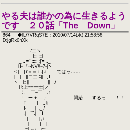
やる夫は誰かの為に生きるよう
です ２０話「The Down」
.864 ： ◆IL/7VRqS7E：2010/07/14(水) 21:58:58
ID:jgRx0nXk
.
. . /二ヽ
. |:::::::|
. _,,. =''|:;:;:;:|'= ,,_
. i i- 「~NVﾘ~7-|ヽ
. < | | r＝＝-i .|〃 ではっ……
. | | ||ニ二.ﾆ|| | ,.l
. ヽ ヒ|| ||ｺ ./
. i ﾋ上====土|／
. 〈. ￣~￣ .〉
. ! ー-+-―.} 開始……するっ……！！
. F! | ,, Ij
. ﾄ ＿| ,,_ /
. .| "".| i
. | | , i
. .| .| |..
. ..:::L--」.ｺ::::