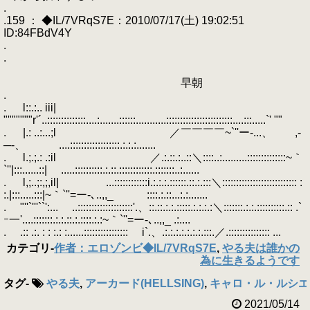
.
.159 ： ◆IL/7VRqS7E：2010/07/17(土) 19:02:51
ID:84FBdV4Y
.
.
早朝
.
. l::.:.. iii|
"""""""r'´..::::::::::::::....:.......::::::...........::::::::::::::::::::::::....:::.....`' ""
. |.: ..:...;l ／￣￣￣￣~`''ー-...、 ,-
─-、 ....::::::::::::::::::.:.:.:.......
. l.;.;.: .:il ／.:.::.:..::＼::::..:.........::::::::::::::~｀
`''|:::......::| .....::::::::::.:.::.::::::::::::.:::::::..:......
. l,;..;:,;,il| ...::::::::::::i.:.:.:.::::::.::.:.:::＼::::::::::::::::::::::::::: :
:.|:::.....:::|~｀`''=ー-､..,,_ ::::.:.::...:.:.......
. "''`'''``':... ..::::::::::::::::::::'.、::.::.:.:.:::::.:.:.:.:＼:::::::.:.:.::::::::::.:: .`
ｰ一'....:::::::.:.:.::.:.::::.:.:~｀`''=ー-､..,,_ .:....
. .:: .:. : : :.: :......:::::::::::::::: i`.、.:.:.:.:.:.:.:.:::.／.::::::::::::::: ...
カテゴリ
-
作者：エロゾンビ◆IL/7VRqS7E
,
やる夫は誰かの
為に生きるようです
タグ
-
やる夫
,
アーカード(HELLSING)
,
キャロ・ル・ルシエ
2021/05/14