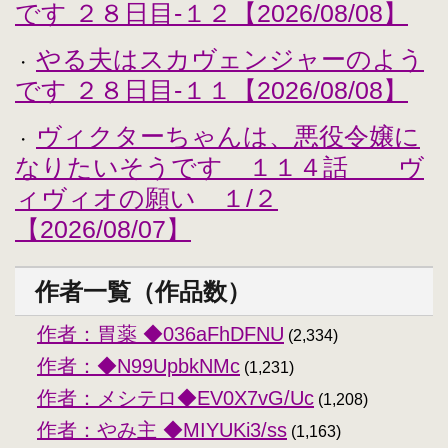
です ２８日目-１２【2026/08/08】
やる夫はスカヴェンジャーのよう
・
です ２８日目-１１【2026/08/08】
ヴィクターちゃんは、悪役令嬢に
・
なりたいそうです １１４話 ヴ
ィヴィオの願い １/２
【2026/08/07】
作者一覧（作品数）
作者：胃薬 ◆036aFhDFNU
(2,334)
作者：◆N99UpbkNMc
(1,231)
作者：メシテロ◆EV0X7vG/Uc
(1,208)
作者：やみ主 ◆MIYUKi3/ss
(1,163)