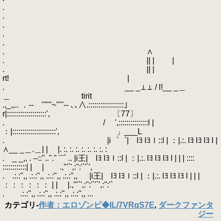
.
.
.
.
.
. ∧
. || | |
. || |
rt! |
. __ _⊥⊥ / l!__ _＿
＿ tirit
.,_,,.. ．-‐ '''""~""'‐- ､､∧.::::::::::::::::::」
r|::::::::::::::::::::', 〔77〕
. / ',:::::::::::::::l |
：|::::::::::::::::::::::', 」___L
. |i゜゜| lﾖ lﾖｌ::l | ：|.:. lﾖ lﾖ lﾖ l |
∧__ _＿.＿| | |. :. :. :. :. :. :. :. :
. _ _,, . -‐::''.."." ¨¨´ .. |i王| lﾖ lﾖｌ::l | ：|.:. lﾖ lﾖ lﾖ l | | | ::::
::::::::::::| | | .,"'`',:'':'`'`',
. .:.:'',, .:.:'',, .:.:'',, .:.:'',, |i王| lﾖ lﾖｌ::l | ：|.:. lﾖ lﾖ lﾖ l | | |
：：：：：： | | |.,"'`',:'':'`'`',:'':'`
. .:.:'',, .:.:'',, .:.:'',, .:.:'',, ...
カテゴリ
-
作者：エロゾンビ◆IL/7VRqS7E
,
ダークファンタ
ジー