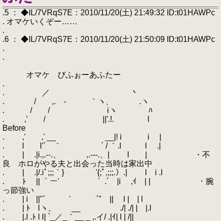
.5 ： ◆IL/7VRqS7E：2010/11/20(土) 21:49:32 ID:t01HAWPc
. オマケいくぞー……
.
.6 ： ◆IL/7VRqS7E：2010/11/20(土) 21:50:09 ID:t01HAWPc
.
.
オマケ びふぉーあふたー
.
. ／ 丶
. / ,. - ｀ヽ、 .ヽ
. / / iヽ ﾊ
. ,' / ||'.!. l
Before
. ,' ,' __ __|! i i |
. l l'´ ｀ ´ / ｀.l l .|
. | .|i.,.--.、 ,.-‐‐.、| l | ・不
良 ホロがやる夫と出会った当時は家出中
. | .|/.iﾟ;;;｀} '{;ﾟ,;;;.）.| l i .l
. ﾄ || ｀ー' ｀ .´ |i ,ｲ | | ・腕
っ節強い
. | i ||"´ ' ´" || l | | l
. | ﾄ lヽ、 __ ./| ./| | |.l
. |.l .ﾄ l l| `_／_｀__ _ ,.イ/ .|ｲ| l | /||