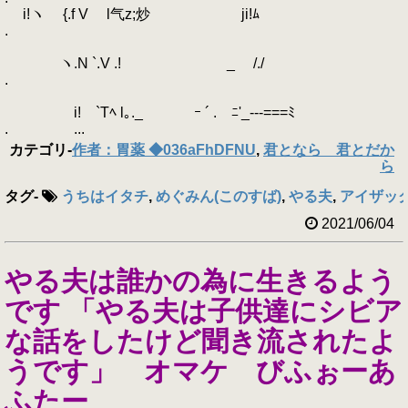
i!ヽ {.f V l气z;炒 ji!ﾑ
.
ヽ.N `.V .! _ /./
.
i! `Tﾍ l｡._ ｰ ´ .ゞﾆ'_‐--===ﾐ
. ...
カテゴリ
-
作者：胃薬 ◆036aFhDFNU
,
君となら 君とだか
ら
タグ
-
うちはイタチ
,
めぐみん(このすば)
,
やる夫
,
アイザック=
2021/06/04
やる夫は誰かの為に生きるよう
です 「やる夫は子供達にシビア
な話をしたけど聞き流されたよ
うです」 オマケ びふぉーあ
ふたー