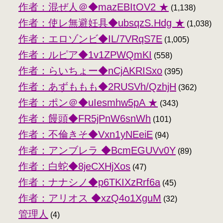
作者：混ぜ人＠◆mazEBItOV2 ★
(1,138)
作者：使レ無避妊具◆ubsqzS.Hdg ★
(1,038)
作者：エロゾンビ◆IL/7VRqS7E
(1,005)
作者：ルピア◆1v1ZPWQmKI
(558)
作者：らいちょー◆nCjAKRISxo
(395)
作者：あずももも◆2RUSVh/QzhjH
(362)
作者：ポン＠◆uIesmhw5pA ★
(343)
作者：饅頭◆FR5jPnW6snWh
(101)
作者：不倫きそ◆Vxn1yNEeiE
(94)
作者：アンブレラ ◆BcmEGUVv0Y
(89)
作者：白蛇◆8jeCXHjXos
(47)
作者：ナナシノ◆p6TKIXzRrf6a
(45)
作者：アリオス ◆xzQ4o1XguM
(32)
管理人
(4)