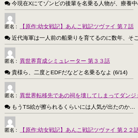
今現在Xにてゾンビの後輩を名乗る人物が、療養中のゾンビ
めぐみん(このすば)【172】
・
ターニャ・デグレチャフ【172】
・
【原作:幼女戦記】あんこ戦記ツヴァイ 第７話
匿名
:
鹿目まどか【168】
・
近代海軍は一人前の船乗りを育てるのに数年、そこから一人
異世界育成シミュレーター 第３３話
匿名
:
貴様ら、二度とEDFだなどと名乗るなよ (6/14)
異世界転移先であの祠を壊してしまってダンジ
匿名
:
もうTS絵が擦られるくらいには人気が出たのか…（困惑） 
【原作:幼女戦記】あんこ戦記ツヴァイ 第２２
匿名
: