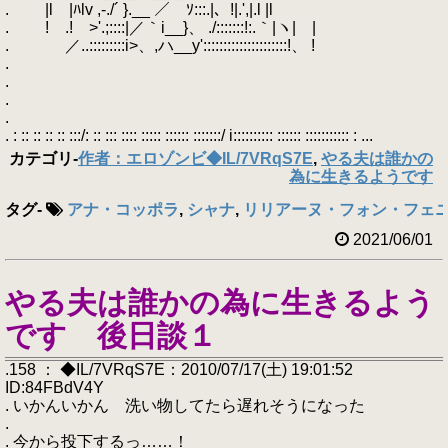
. |l |ﾊlv ,-./´ }.__ ／ ｿ:::.|、!|.',|.l |l
. ! .! >'.;::::|／｀i__}、 ./:::::::!:.｀|ヽ| |
. ／..:::::::::i>、,ハ__y':::::::::::::::::::::!、 !
.
.
.
.
. : :: :: :: :: :::/: :: ::: :::: ::::: :::::: :::::::/ i:::::::::: :::::: ::::::::::: : ...
カテゴリ
-
作者：エロゾンビ◆IL/7VRqS7E
,
やる夫は誰かの
為に生きるようです
タグ
-
アナ・コッポラ
,
シャナ
,
リリアーヌ・フォン・フェニ
2021/06/01
やる夫は誰かの為に生きるよう
です 後日談１
.158 ： ◆IL/7VRqS7E：2010/07/17(土) 19:01:52
ID:84FBdV4Y
. いかんいかん 洗い物してたら遅れそうになった
.
. 今から投下するっ……！