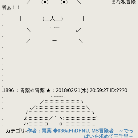
／ （●） （●） ＼ まな板冒険
者ぁ！！
.
| （__人__） |
.
＼ ｀⌒´ ,／
.
／ ー‐ ＼
.
.
.
.
.
.
.
.
.1896 ：胃薬＠胃薬 ★：2018/02/21(水) 20:59:27 ID:???0
. , - ------ 、
. ／::::::::::::::::::::::::::::ヽ
. .／::::::::::::::::::::::::::::::::::::::::＼
. /:::::::::::::::::::::::::::::::::::::::::::::::::::ヽ
. ./::::::::::::::::::／｀ヽ:::::::::::::::::::::::::::',
. ハ:::::::::::::::i o ',:::::::::::::::::::: ...
カテゴリ
-
作者：胃薬 ◆036aFhDFNU
,
MS冒険者 ～でっ
ぱいを求めて三千里～