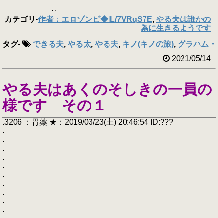
...
カテゴリ
-
作者：エロゾンビ◆IL/7VRqS7E
,
やる夫は誰かの
為に生きるようです
タグ
-
できる夫
,
やる太
,
やる夫
,
キノ(キノの旅)
,
グラハム・
2021/05/14
やる夫はあくのそしきの一員の
様です その１
.3206 ：胃薬 ★：2019/03/23(土) 20:46:54 ID:???
.
.
.
.
.
.
.
.
.
.