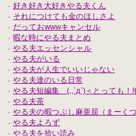
好き好き大好きやる夫くん
・
それにつけても金のほしさよ
・
だっておwwwキャンセル
・
暇な時にやる夫まとめ
・
やる夫エッセンシャル
・
やる夫がいる
・
やる夫が人生でいいじゃない
・
やる夫達のいる日常
・
やる夫短編集 (,,`д`)＜とっても
・
やる夫茶
・
やる夫の暇つぶし麻亜屈（まーく
・
やる夫よろず
・
やる夫を拾い読み
・