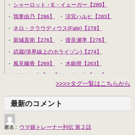
シャーロット・E・イェーガー【289】
・
我妻由乃【286】
涼宮ハルヒ【283】
・
・
ネロ・クラウディウス(Fate)【279】
・
新城直衛【276】
渡良瀬準【276】
・
・
武蔵(境界線上のホライゾン)【274】
・
風見幽香【269】
水銀燈【263】
・
・
できない夫【262】
キル夫【260】
・
・
>>>>タグ一覧はこちらから
セシリア・オルコット【240】
・
西住みほ【237】
坂本美緒【223】
・
・
最新のコメント
ミーナ・ディートリンデ・ヴィルケ【223】
・
ニャル子【218】
・
ウマ娘トレーナー列伝 第２話
匿名
:
アルトリア・ペンドラゴン(Fate)【214】
・