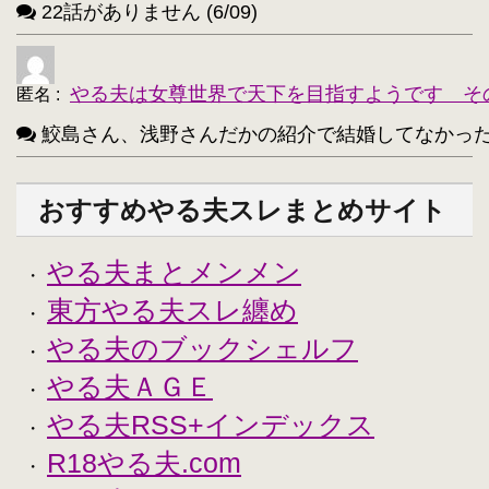
22話がありません (6/09)
やる夫は女尊世界で天下を目指すようです そ
匿名
:
鮫島さん、浅野さんだかの紹介で結婚してなかったっけ？
おすすめやる夫スレまとめサイト
やる夫まとメンメン
・
東方やる夫スレ纏め
・
やる夫のブックシェルフ
・
やる夫ＡＧＥ
・
やる夫RSS+インデックス
・
R18やる夫.com
・