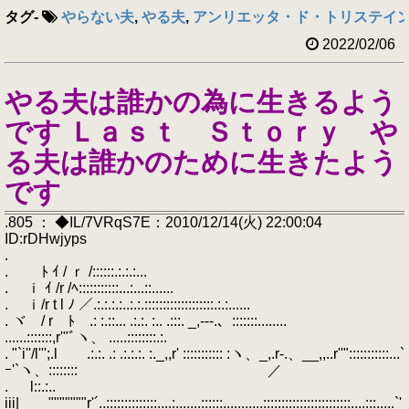
タグ
-
やらない夫
,
やる夫
,
アンリエッタ・ド・トリステイ
2022/02/06
やる夫は誰かの為に生きるよう
です Ｌａｓｔ Ｓｔｏｒｙ や
る夫は誰かのために生きたよう
です
.805 ： ◆IL/7VRqS7E：2010/12/14(火) 22:00:04
ID:rDHwjyps
.
. ﾄ ｲ / ｒ /::::::.:.:.:...
. ｉ ｲ /r /ﾍ:::::::::::...:...::......
. ｉ/r t l ﾉ ／.:.:.:.:..:.:.:::::::::::::::::::.:.:......
. ヾゞ/ r ﾄ .: :.::... .:.:. :.. .:::. _,-‐-.、:::::::........
......:::::::,r'"ﾞヽ、 .....::::::::.:.
. "`i''/l''';.l .:.:. .: .:.:.:. :._,,r' ::::::::::: :ヽ、_,.r‐.、__,,..r''":::::::::::...`
ｰ'`ヽ、:::::::: ／
. l::.:..
iii| """""""r'´..::::::::::::::....:.......::::::...........::::::::::::::::::::::::....:::.....`'