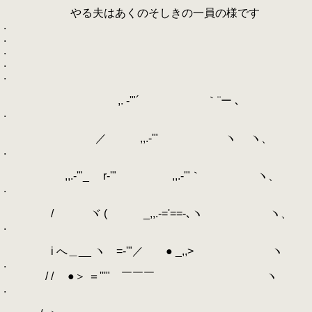
やる夫はあくのそしきの一員の様です
.
.
.
.
.
,. -'"´ ｀¨ー ､
.
／ ,,.-'" ヽ ヽ、
.
,,.-'"_ r‐'" ,,.-'"｀ ヽ、
.
/ ヾ ( _,,.-='==-､ヽ ヽ、
.
i へ＿__ ヽゝ=-'"／ ● _,,> ヽ
.
/ / ●＞ ＝'''" ￣￣￣ ヽ
.