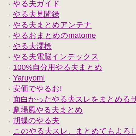
やる夫ガイド
・
やる夫見聞録
・
やる夫まとめアンテナ
・
やるおまとめのmatome
・
やる夫澪標
・
やる夫電脳インデックス
・
100%自分用やる夫まとめ
・
Yaruyomi
・
安価でやるお!
・
面白かったやる夫スレをまとめる
・
劇場風やる夫まとめ
・
胡蝶のやる夫
・
このやる夫スレ、まとめてもよろ
・