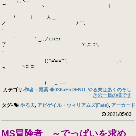
/ .ヽ-‐
´''" ヽ i
.
/ i 人＿
ノ ,r‐"':,
.
,' ' ,_,,ノｴｴｴｪｪ
了 ヾ;,::::::＼
.
i じｴ='='='" ', ,r-
.., ヽ::::::::ゝ
.
', (___,,..----' ...
カテゴリ
-
作者：胃薬 ◆036aFhDFNU
,
やる夫はあくのそし
きの一員の様です
タグ
-
やる夫
,
アビゲイル・ウィリアムズ(Fate)
,
アーカード(H
2021/05/03
MS冒険者 ～でっぱいを求め