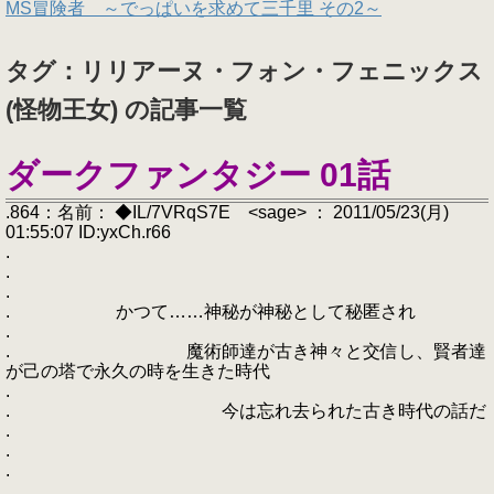
MS冒険者 ～でっぱいを求めて三千里 その2～
タグ：リリアーヌ・フォン・フェニックス
(怪物王女) の記事一覧
ダークファンタジー 01話
.864：名前： ◆IL/7VRqS7E <sage> ： 2011/05/23(月)
01:55:07 ID:yxCh.r66
.
.
.
. かつて……神秘が神秘として秘匿され
.
. 魔術師達が古き神々と交信し、賢者達
が己の塔で永久の時を生きた時代
.
. 今は忘れ去られた古き時代の話だ
.
.
.
.