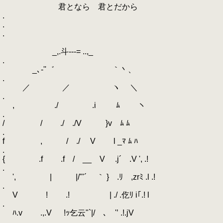
君となら 君とだから
.
.
.
_,.斗---= ..,_
.
_､‐''゛ ｀丶、
.
／ ／ ヽ ＼
.
, ./ .i ﾑ ヽ
.
/ / ./ ./V }v ﾑ ﾑ
.
f , / ./ V l _ﾏ ﾑ ﾊ
.
{ .f .f / __ V .j´ .V ', .!
.
', | |/'"´ ｀ } .ﾘ ,zrﾐ .l .!
.
V ! .! | ./ .仡ﾘ i｢.! l
.
ﾊ.v .,.V !ｯ乞云"`|/ ､ゞ'’ .!.jV
.