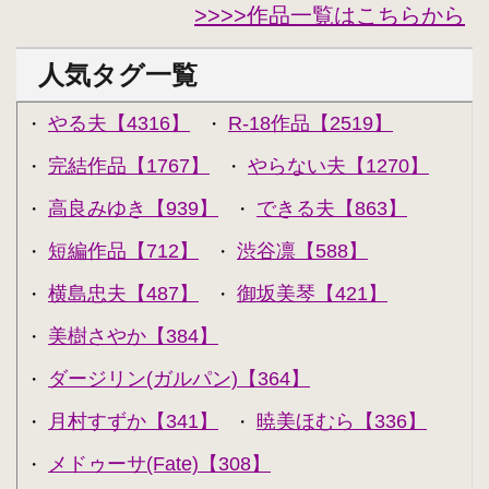
>>>>作品一覧はこちらから
人気タグ一覧
やる夫【4316】
R-18作品【2519】
・
・
完結作品【1767】
やらない夫【1270】
・
・
高良みゆき【939】
できる夫【863】
・
・
短編作品【712】
渋谷凛【588】
・
・
横島忠夫【487】
御坂美琴【421】
・
・
美樹さやか【384】
・
ダージリン(ガルパン)【364】
・
月村すずか【341】
暁美ほむら【336】
・
・
メドゥーサ(Fate)【308】
・