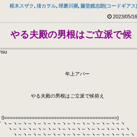
枢木スザク
,
渚カヲル
,
球磨川禊
,
藤堂鏡志朗(コードギアス
2023/05/1
５ やる夫殿の男根はご立派で候
ansu
アパー
ト
はご立派で候拵え
=======================)
ヽ～ヽ～ヽ～ヽ～ヽ～ヽ～ヽ～ヽ
～ヽ～ヽ～ヽ～ヽ～ヽ～ヽ～ヽ～ヽ
～ヽ～ヽ～ヽ～ヽ～ヽ～ヽ～ヽ～ヽ