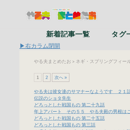
新着記事一覧
タグ
▶右カラム閉開
やる夫まとめたお
ネギ・スプリングフィー
>
1
2
次へ »
やる夫は彼女達のサマナーなようです ２１
伝説のショタ先生
どろっとした戦国もの 第二十九話
年上アパート その５５ やる夫殿の男根は
どろっとした戦国もの 第二十五話
どろっとした戦国もの 第三話