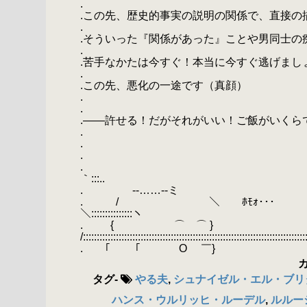
.
.この先、歴史的事実の説明の関係で、直接の
.
.そういった『関係があった』ことや男同士の
.
.苦手なかたは今すぐ！本当に今すぐ逃げまし
.
.この先、悪化の一途です（真顔）
.
.
.――許せる！だがそれがいい！ご飯がいく
.
.
. --.......――....
. ,...::::´:::::::::::::::::::
｀:::..
. -‐……‐-ミ ／::::, z≦三三
. / ＼ ﾎﾓｫ･･･ ／ :::::::::::::::::::::::::
＼:::::::::::::::ヽ
. { ⌒ ⌒
/:::::::::::::::::::::::::::::::::::::::::::::::::::::::::::::::::::::::::::::::::
. ｢￣ ｢￣ O ￣} / :::::::::::::/ ::::::::::/::::::::
タグ
-
やる夫
,
シュナイゼル・エル・ブリ
ハンス・ウルリッヒ・ルーデル
,
ルルー