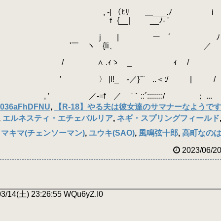
ﾘ ＿___.ﾉ i
 ゝ __ﾉ- 
 ー ´ ﾉ
 {li、 ／
ｨゝ _ ｨ /
／}¨¨ ..＜:/ | 
::´::::::::/ ； ...
36aFhDFNU
,
【R-18】やる夫は彼女達のサマナーなようで
,
エルネスティ・エチェバルリア
,
ネギ・スプリングフィールド
,
マキマ(チェンソーマン)
,
ユウキ(SAO)
,
風鳴弦十郎
,
高町なの
2023/06/2
4(土) 23:26:55 WQu6yZ.I0