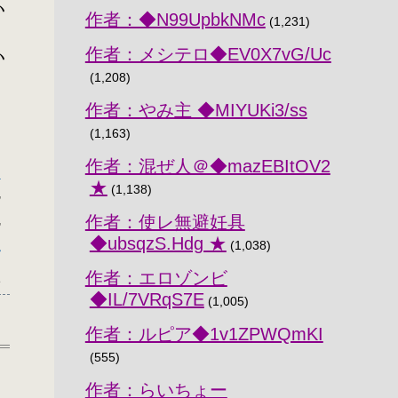
ヽ
作者：◆N99UpbkNMc
(1,231)
作者：メシテロ◆EV0X7vG/Uc
ヽ
(1,208)
作者：やみ主 ◆MIYUKi3/ss
(1,163)
作者：混ぜ人＠◆mazEBItOV2
ト
★
(1,138)
,
,
作者：使レ無避妊具
◆ubsqzS.Hdg ★
(1,038)
二
作者：エロゾンビ
1
◆IL/7VRqS7E
(1,005)
作者：ルピア◆1v1ZPWQmKI
(555)
作者：らいちょー