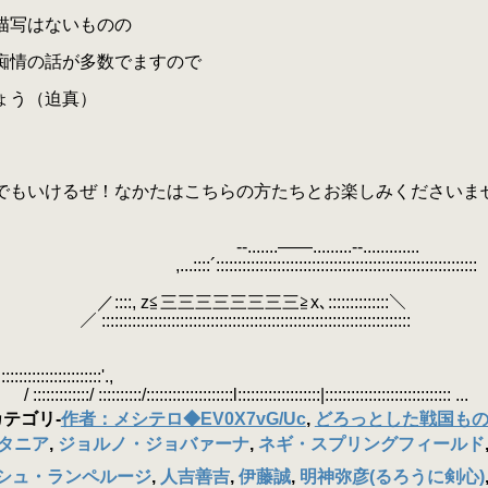
描写はないものの
痴情の話が多数でますので
ょう（迫真）
らでもいけるぜ！なかたはこちらの方たちとお楽しみくださいま
.....--.............
:::::::::::::::::::::::::::::::::::::::::
三三三三三三≧x､::::::::::::::＼
::::::::::::::::::::::::::::::::::::::::::::::
 }
::::::::::::::::::::::::'.,
::::::::::::l:::::::::::::::::::|::::::::::::::::::::::::::::: ...
カテゴリ
-
作者：メシテロ◆EV0X7vG/Uc
,
どろっとした戦国も
タニア
,
ジョルノ・ジョバァーナ
,
ネギ・スプリングフィールド
シュ・ランペルージ
,
人吉善吉
,
伊藤誠
,
明神弥彦(るろうに剣心)