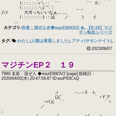
l.: : :. :. :. :.∨＼ : : ゝ ' ' ' ' ' ' l!: :
l : : : : : : : : ＼|:￣:〔 ＿＿
八:l 大河っちいいなぁ……。
l : : : : : : : : : : |: : : :込 ／ ) イ
...
カテゴリ
-
作者：混ぜ人＠◆mazEBItOV2 ★
,
【R-18】マジ
チン転生シリーズ
タグ
-
わたし(人類は衰退しました)
,
アティ(サモンナイト)
,
2023/06/07
マジチンEP２ １９
7980 名前：混ぜ人 ◆mazEBItOV2 [sage] 投稿日：
2020/04/02(木) 20:47:59.87 ID:wuP93CxQ
,ｨ -‐…‐-ミ ﾄ､
{乂´ ｀ヽY ア
ｰ=ｲ乂 ｀¨ ｀ヽ
／
:.
/ / ヽ| ヽ :.