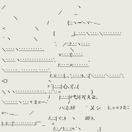
／ ヽ
／ _
＼
/ {:.:ヽー'~ヾｰ --...
＜ ＼
{ _j.､:.:.:.＼:.:.:..＼:.:.:.:.:.:.:.:
｀ヽ ＼
', ／:.!:.:.:ヽ:.:.:.:
＼:.:.:.:ヽ:.:.:.:.:.:.:.:.:.:.､ ＼
∨:.:.:.:{:.:.:.:.:.
＼:.:.:.:.ヽ:.:.:.:.:.:.:.:.:.:.:.:.:.:.', ､
/:.:.:.::.ﾊ:.:.:.:.:.:.:.
＼:.:.:.:.:..､:.:.:.:.:.:.:､:.:.:.:.',
/:.:i:.:.:.:|..､';.:.:.:.:ﾄ､:.{＼:.:.:.:.:＼:.:.:.:.:`:.
＜! ヽ
〃´|.:.:.:| 心､:{',:.{
＼ヽヽ:.:.:.:.:.:.:.:.:.::.:.:.､.:.:`:.:＜ }
/ j:.:.:.:|ｨ弋ｼ| ﾏ{ え≧､
＼:.:.:.:.:.ヽ:.:.:ヾミ=ー-` /
ハ:.{:.ﾄ// ｀ 乂 シ i:.＞= ｧミﾆ
=ｰ- ..,,＿ ／
/:.:.:|ヾ:.ﾄ ヽ //// ﾄ､
|:.:i:.:.|':.:.:.::.:.:.:.:.:i￣＿ ＜
/:.:／!:.:..::ﾍ ´ヽ , |