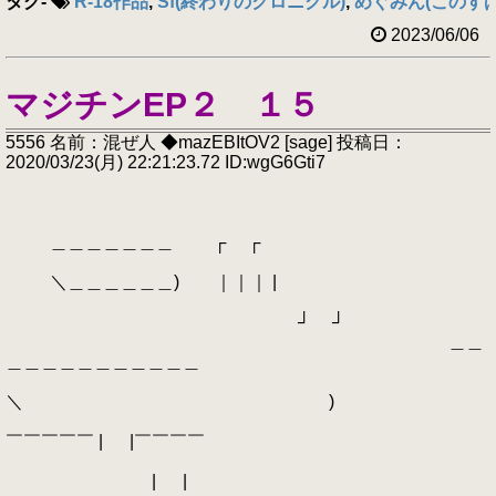
タグ
-
R-18作品
,
Sf(終わりのクロニクル)
,
めぐみん(このすば
2023/06/06
マジチンEP２ １５
5556 名前：混ぜ人 ◆mazEBItOV2 [sage] 投稿日：
2020/03/23(月) 22:21:23.72 ID:wgG6Gti7
＿＿＿＿＿＿＿ ┌ ┌
＼＿＿＿＿＿＿) ｜｜｜ |
┘ ┘
＿＿
＿＿＿＿＿＿＿＿＿＿＿
＼ )
￣￣￣￣￣ | |￣￣￣￣
| |