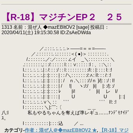
【R-18】マジチンEP２ ２５
1313 名前：混ぜ人 ◆mazEBItOV2 [sage] 投稿日：
2020/04/11(土) 19:15:30.58 ID:ZsAeDWda
／.: : : :. :. :. :.＞――=＝＝=――-
／.: : : : : : :. :.: : : : : :＜( ●)＞ : : : : : : : : .
/.: : : : : : :.／:／: : : : : ∠イ _＼: : : : : : : : : ＼
.: : : : : : : :,: : :/: : : : : : l: : : ∨: : : : : :l : 、: :＼: : ゝ
l.: : :. :. :. :.| : /: : : :/ : : l: : : : : : : : : :/l: : |: : : : l: :!
l.: : :. :. :. :.|: :|: : : : | : : /＼: : : : : : :/:∧: l!: : : /: :!
l.: : :. :. :. :.|: :|: : : : | : / ｎ.＼: : : :/:/ｎ }/|: : :/ : l!
l.: : :. :. :. :.|: :|: : : : | / !| ヽ:/:/ |i| |: :/|: :/
l.: : :. :. :. :.|: :|: : : : ﾚ |i! ′ |i| レ l/
l.: : :. :. :. :.|: :|: : : : | U U |: :|
l.: : :. :. :. :.∨＼ : : ゝ ' ' ' ' ' ' l!: :!
l : : : : : : : : ＼|:￣:〔 ＿＿
八:l 私もやるちゃんを奪えば準レギュ……ﾅﾝﾃﾞﾓﾅｲﾃﾞ
ｽ。
l : : : : : : : : : : |: : : :込 ／ ...
カテゴリ
-
作者：混ぜ人＠◆mazEBItOV2 ★
,
【R-18】マジ