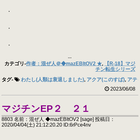
・
・
・
...
カテゴリ
-
作者：混ぜ人＠◆mazEBItOV2 ★
,
【R-18】マジ
チン転生シリーズ
タグ
-
わたし(人類は衰退しました)
,
アクア(このすば)
,
アテ
2023/06/08
マジチンEP２ ２１
8803 名前：混ぜ人 ◆mazEBItOV2 [sage] 投稿日：
2020/04/04(土) 21:12:20.20 ID:6rPce4nv