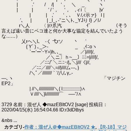
| .′ / /| ‘， ＼ _ ヽ
| | ′ / ‘， ‘， ,ィi〔 |v'
| | ,' ‘，､ Ｖ/,ｨ示ァ} l |
'､ | | _l_､‐''ニ＼ﾄ､_YJり l} ノlﾉ
r＼人 〈 |rｧ爪汽 ｲ´ （そう
言えば遠い昔にペコ達と何か大事な協定を結んでいたよう
な……）
乂rヘ＼l､ -く 弋rソ 丶 '
{ Y´ ) ､_＞- ゝ _ ,ｲﾆoヽ
`ー'ー'ｰY=}h､､_ ／|////|/,
／＼ニ〕ｈ~__〕ﾆﾆ=|////|/,
／ﾆﾆ/ﾞ＼ニﾆｰ/|｡＼|///〈|//,
／ﾆﾆ／////＼=//|////厶---､}
/＼ﾟ／////////｀'/八/｡γ,.-
─-､ヽ 「マジチン
EP2」
| //＼/////////////＼{ l:::::::::::::::)∧
Ｖ////＼}l///////////⌒ゝ──''/∧
3729 名前：混ぜ人 ◆mazEBItOV2 [sage] 投稿日：
2020/04/15(水) 16:54:04.66 ID:r3dDtbys
&nbs ...
カテゴリ
-
作者：混ぜ人＠◆mazEBItOV2 ★
,
【R-18】マジ