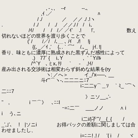
, - ､, -‐r ‐-.､
,ｲ .／ ﾊ
/ ./ ／ ／／ ./ .!ヽ
. / ./ / ./ ／／./ / / i､
/ｲ/ / / /／ ／ｲ' .! !', 数え
切れないほどの世界を渡り歩くことで
(' / /／/ /､＿ ､ /ｲ ./! !j
{(､_／ｲ ,' {､.｀⌒ﾞ /.､_ jｲ. !|
香り、味ともに濃厚に熟成された黒ずんだ感性によって
.) 77´ { i､Y , ｀ﾞY//ﾙ
/'^´Yゝ､ミx､!ﾘ ｀ - ,!ｲ/
産み出される交渉術は相変わらず斜めな結果を(ry
ヽ: ／へ＞ イ_/'x──‐､ __
斗r'"⌒ヽ-､二二二ニﾆ7
iﾆ二二γ⌒＿ｿ￣｀ﾐ_ `⌒ヽ
二ﾆﾆ7
》ニソ__,,'-
'' , i ￣⌒》ゝ､ﾆﾆl
ｰ=ﾆ二￣ ___ノノ ∧ i
i ゝう､ニ
i二i/|孑'"/__{_{ /
_',｣'､ ! |ソニi お得パックの差額に関しましては合
わせましたし、
i=ﾆニ! .! / '{ i / ヾ