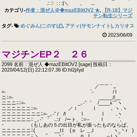
.: :〉: : :|＼ 、 ...
カテゴリ
-
作者：混ぜ人＠◆mazEBItOV2 ★
,
【R-18】マジ
チン転生シリーズ
タグ
-
めぐみん(このすば)
,
アティ(サモンナイト)
,
カリオス
2023/06/09
マジチンEP２ ２６
2099 名前：混ぜ人 ◆mazEBItOV2 [sage] 投稿日：
2020/04/12(日) 22:12:07.36 ID:hI2j/iyd
／￣￣ ` ,､
=- `- / l
ニﾆ=- _____//__
ニニニﾆﾆ=- _､‐''゛ /____ﾑ￣ヽ
ニニニニニニﾆ=- ／ｌ l ､ ヽ .ヽ
ニニニニニニニニﾆ=-_､‐'' / /l l l .ヽ
ニニニニニニﾆ _､‐'' ゛ ..::/ /ート、ﾆ=-- l `,
ｰ （もしあの５の出目が私が振ったものならば、
ニニニニニニﾆ{ __l:l { o レ ＿,l ヽ_丶r }
ニニニニニニﾆ ＼, '´ 丶' o l -- i ヽ¨