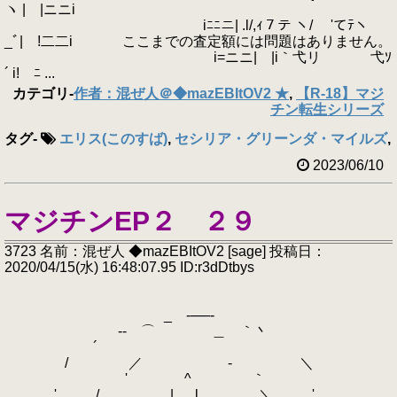
ヽ | |ニニi
iﾆﾆニ| .l/,ｨ７テ ヽ/ 'てﾃヽ
_ﾞ| !二二i ここまでの査定額には問題はありません。
i=ニニ| |i｀弋リ 弋ｿ
´ i! ﾆ ...
カテゴリ
-
作者：混ぜ人＠◆mazEBItOV2 ★
,
【R-18】マジ
チン転生シリーズ
タグ
-
エリス(このすば)
,
セシリア・グリーンダ・マイルズ
,
2023/06/10
マジチンEP２ ２９
3723 名前：混ぜ人 ◆mazEBItOV2 [sage] 投稿日：
2020/04/15(水) 16:48:07.95 ID:r3dDtbys
_ -──-
-‐ ⌒ ＿ ｀丶
´
/ ／ - ＼
' ^ ｀
.' / | l ＼ ､',