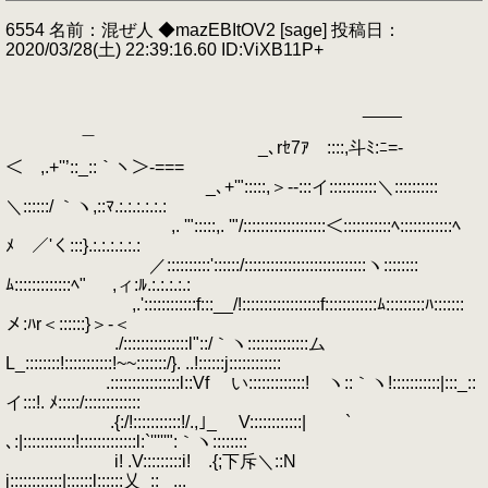
6554 名前：混ぜ人 ◆mazEBItOV2 [sage] 投稿日：
2020/03/28(土) 22:39:16.60 ID:ViXB11P+
____
＿
_､rｾ7ｱ￣::::,斗ﾐ:ﾆ=-
＜ ,.+''’::_::｀ヽ＞‐===
_､+'":::::,＞‐-:::イ:::::::::::＼::::::::::
＼::::::/ ｀ヽ,::ﾏ.:.:.:.:.:.:
,. '":::::,. '"/:::::::::::::::::::＜:::::::::::ﾍ::::::::::::ﾍ
ﾒ ／'く:::}.:.:.:.:.:.:
／::::::::::'::::::/::::::::::::::::::::::::::::ヽ::::::::
ﾑ:::::::::::::ﾍ" ,ィ:ﾙ.:.:.:.:.:
,.'::::::::::::f:::__/!::::::::::::::::::f::::::::::::ﾑ:::::::::ﾊ:::::::
メ:ﾊr＜::::::}＞‐＜
./:::::::::::::::l"::/｀ヽ::::::::::::::ム
L_::::::::!:::::::::::!~~:::::::/}. ..!::::::j::::::::::::
.::::::::::::::::l::Vf い:::::::::::::! ヽ::｀ヽ!:::::::::::|:::_::
イ:::!. ﾒ:::::/:::::::::::::
.{:/!:::::::::::!/.,｣_ V::::::::::::| `
､:|::::::::::::!:::::::::::::l:`'''''":｀ヽ::::::::
i! .V:::::::::i! .{;下斥＼::N
j::::::::::::|::::::l::::::乂_::_ ...