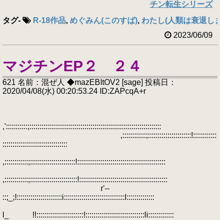
チン転生シリーズ
タグ
-
R-18作品
,
めぐみん(このすば)
,
わたし(人類は衰退しま
2023/06/09
マジチンEP２ ２４
621 名前：混ぜ人 ◆mazEBItOV2 [sage] 投稿日：
2020/04/08(水) 00:20:53.24 ID:ZAPcqA+r
,':::::::::::;:::::::::::::::::::::::::::::::::::::::::::::::::::::::::::::::::::
,::::::::::::;::::::::::::::::::::::!::::::::::::
:::::::::::::::::::::::::::::::::
,::::::::::::;:::::::::::::::::::::::!:::::::::::::::::::::::::::::::::::::::::::::
,::::::::::::;::::::::::::::::::::::::!:::::::::::::::::::::::::::::::::::::::::::::
r'‐-
::;_;!:::::::::::::::::::::::i:::::::::::::::::::::::::::::::l::::::::::::::
l_ !!::::::::::::::::::::::::!::::::::::::::::::::::::::::::li:::::::::::::