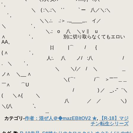
'，
＼ ( :＼.:＼ ' ' ` ー 八／＼:＼
'，
＼＼.:. .:＞ ..,,____,,.. イ／
＼ '，
＼.: o 八 ＼∨ ∥ u
∧ '， 別に切り取らなくてもエロい
AA。
|:| |⌒ / {
{ ∧ '，
人:. 八 ノ/ :八 /
. ＼ '，
＼ ＼/／ / ＼ ＿
ノ∧ ＼__ ∧
＼(⌒' /⌒ ＞''"￣＿＿
￣∧ ⌒U
/ ) ／ _､‐''゛＼
( ＼∧{ ＼
八 ／ ／ ＼)
＼(八 `､
...
カテゴリ
-
作者：混ぜ人＠◆mazEBItOV2 ★
,
【R-18】マジ
チン転生シリーズ