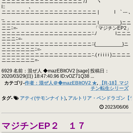
ニニニニニニニニニニニニニニニニニ /.l ヽ
l:: ､
ニニニニニニニニニニニニニニニニニニニニ | l ` --- ､
_
ニニニニニニニニニニニニニニニニニニニニ l________}ニニ
ニニﾆ=- 「マジチンEP2」
ニニニニニニニニニニニニニニニニニニニﾆ./ lニニニ
ニニニﾆ=-
ニニニニニニニニニニニニニニニニニニニﾆ{__________}ニ
ニニニニニニニﾆ=-
ニニニニニニニニニニニニニニニニニニニﾆ.( r i i i i }ニニニニ
ニニニニニニニ=-
6929 名前：混ぜ人 ◆mazEBItOV2 [sage] 投稿日：
2020/03/29(日) 18:47:40.96 ID:vOZ71Q38 ...
カテゴリ
-
作者：混ぜ人＠◆mazEBItOV2 ★
,
【R-18】マジ
チン転生シリーズ
タグ
-
アティ(サモンナイト)
,
アルトリア・ペンドラゴン【ラン
2023/06/06
マジチンEP２ １７