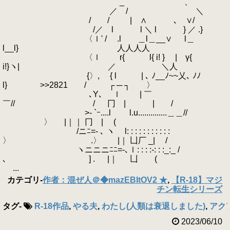
_ ' ¨ ￣ ` 、
／ / ＼
/ / | ∧ ､ ∨/
/／ l l ＼ l } ／ .}
〈ｌ' / .l ＿l＿__∨ l＿
l__l} 人人人人
〈ｌ r{ l{ i! } | γ{
i!}ヽ| ／ ＼人
{〉, { l | ､ ﾉ__ﾉ~~乂､ ﾉﾉ
l} >>2821 / ┌ ─ ┐ 〉
､Y､ ｌ | ￣
￣// / 冂 | | /
>- `ｰ....l l.u..............＿＿//
〉 |｜｜ 冂 | (
/ニﾆ=- ､ ヽ l: : : : : : : : : : :
〉 .〉 |｜ 凵厂 _| /
ヽニニニﾆﾆ=-､ｌ: : : :-: : :_:_ /
､ ] . |｜ 凵 (
...
カテゴリ
-
作者：混ぜ人＠◆mazEBItOV2 ★
,
【R-18】マジ
チン転生シリーズ
タグ
-
R-18作品
,
やる夫
,
わたし(人類は衰退しました)
,
アク
2023/06/10