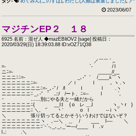
タグ
-
めぐみん(このすば)
,
わたし(人類は衰退しました)
,
ア
2023/06/07
マジチンEP２ １８
6925 名前：混ぜ人 ◆mazEBItOV2 [sage] 投稿日：
2020/03/29(日) 18:39:03.88 ID:vOZ71Q38
／￣￣ ` ,､
=- `- / l
ニﾆ=- _____//__
ニニニﾆﾆ=- _､‐''゛ /____ﾑ￣ヽ
ニニニニニニﾆ=- ／ｌ l ､ ヽ .ヽ
ニニニニニニニニﾆ=-_､‐'' / /l l l .ヽ
ニニニニニニﾆ _､‐'' ゛ ..::/ /ート、ﾆ=-- l `,
ｰ ……別にやる夫と一緒だから
ニニニニニニﾆ{ __l:l { o レ ＿,l ヽ_丶r }
ニニニニニニﾆ ＼, '´ 丶' o l -- i ヽ¨
＼ 張り切ってるとかそういうわけではないぞ？
ニニニニニニニニヽ , ---＼ ＿ / ___ l---- ＼
ニニニニニニニニﾆ¨ｰ`-､_､_､_'ー―/____ l .∨
l..: .＼