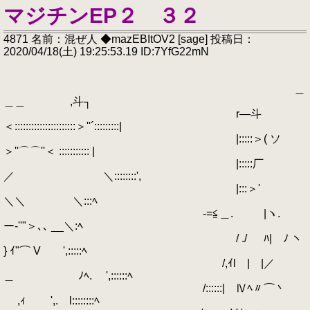
マジチンEP２ ３２
4871 名前：混ぜ人 ◆mazEBItOV2 [sage] 投稿日：
2020/04/18(土) 19:25:53.19 ID:7YfG22mN
＿
＿＿ ,斗┐
r―斗
＜::::::::::::::::::::::＞''´:::::::::|
|:::::＞( ソ
＞''⌒⌒''＜ ::::::::::: |
|:::::厂
／ ＼::::::::',
|:::＞'
＼＼ ＼:::ﾍ
-=≦＿. |ヽ.
ー‐''"＞､､ __＼:ﾍ
/ ./ ﾊ| ﾉ ヽ
} ｲ"⌒ V ',:::::ﾍ
/,ｲl | |／
＿ ﾉﾍ. ',::::::ﾍ
/::::::| Ⅳﾍ〃⌒丶
,ｨ ',. l::::::::ﾍ