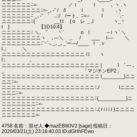
ニニニニニニﾆ=- ／ｌ l ､ ヽ .ヽ
ニニニニニニニニﾆ=-_､‐'' / /l l l .ヽ
ニニニニニニﾆ _､‐'' ゛ ..::/ /ート、ﾆ=-- l `,ｰ
ニニニニニニﾆ{ __l:l { o レ ＿,l ヽ_丶
r } 【1D10:4】
ニニニニニニﾆ ＼, '´ 丶' o l -- i ヽ¨ ＼
ニニニニニニニニヽ , ---＼ ＿ / ___ l---- ＼
ニニニニニニニニﾆ¨ｰ`-､_､_､_'ー―/____ l .∨
l..: .＼
ニニニニニニニニニニニニニニニニニ /.l ヽ
l:: ､
ニニニニニニニニニニニニニニニニニニニニ | l ` --- ､
_ 「マジチンEP2」
ニニニニニニニニニニニニニニニニニニニニ l________}ニニ
ニニﾆ=-
ニニニニニニニニニニニニニニニニニニニﾆ./ lニニニ
ニニニﾆ=-
ニニニニニニニニニニニニニニニニニニニﾆ{__________}ニ
ニニニニニニニﾆ=-
ニニニニニニニニニニニニニニニニニニニﾆ.( r i i i i }ニニニニ
ニニニニニニニ=-
4758 名前：混ぜ人 ◆mazEBItOV2 [sage] 投稿日：
2020/03/21(土) 23:16:40.03 ID:dGHhFEwo