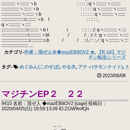
::::::::::::ヽ::::::::ヽb : : : : ::qヽ:::::::::ヽ::::::::
:::::::::::::::ヽ:::::::ヽb : : : : : :qヽ::::::::::ヽ::::::::
:::::::::::::::::ヽ:::::::ヽb : : : : : : qヽ::::::::::ヽ::::::
::::::::::::::::::::i:::::::::ヽb l : : : : : ,
qヽ::::::::::ヽ:::::
::::::::::::::::::::::i:::::::::ヽb l i : :: : : :/: qヽ:::::::::::ヽ::::
:::::::::::::::::::::::i::::::::::ヽbl / /: : :/: /: :qヽ::::::::::ヽ:::::
::::::::::::::::::::::::i::::::::::::i.b / / : :/／: :／:qヽ:::::::::ヽ::::
::::::::::::::::::::::: ...
カテゴリ
-
作者：混ぜ人＠◆mazEBItOV2 ★
,
【R-18】マジ
チン転生シリーズ
タグ
-
めぐみん(このすば)
,
やる夫
,
アティ(サモンナイト)
,
カ
2023/06/08
マジチンEP２ ２２
9410 名前：混ぜ人 ◆mazEBItOV2 [sage] 投稿日：
2020/04/05(日) 19:59:13.09 ID:ZGW9mfQn
＿＿
-‐…━…