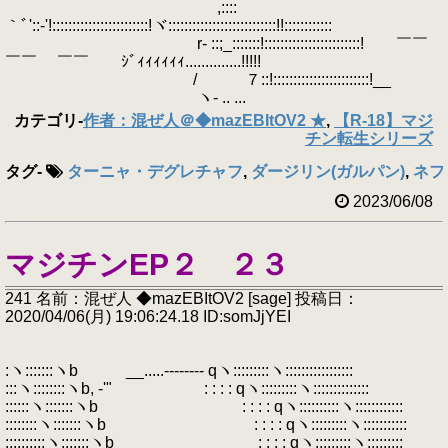
,::::
｀ﾞ'::‐'!::::::::::::::::::::::::!ヾ:::::::::::::::::::::::::::!!::::::::::::
r- ::;_:::::::!::::::::::::::::::::::::! ￣￣
￣￣ ￣￣ ｼﾞｨｨｨｨｨｨ..............!!!!!
/ ７::!::::::::::::::::::::::::!__
ヽ- .. ...
カテゴリ
-
作者：混ぜ人＠◆mazEBItOV2 ★
,
【R-18】マジ
チン転生シリーズ
タグ
-
ターニャ・デグレチャフ
,
ダージリン(ガルパン)
,
ネフ
2023/06/08
マジチンEP２ ２３
241 名前：混ぜ人 ◆mazEBItOV2 [sage] 投稿日：
2020/04/06(月) 19:06:24.18 ID:somJjYEI
:ヽ:::::::ヽb __.....-------- qヽ:::::::::ヽ:::::::::::::::::
:::ヽ::::::::ヽb, -'" : : : : qヽ:::::::::ヽ::::::::::::::
::::::ヽ:::::::ヽb : : : : qヽ::::::::::ヽ::::::::::::
::::::::ヽ:::::::ヽb : : : : qヽ:::::::::ヽ:::::::::::
::::::::::ヽ:::::::ヽb : : : : qヽ:::::::::ヽ:::::::::