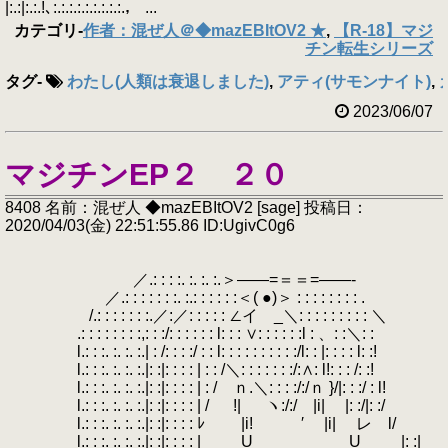
|:.:|:.:.!､:.:.:.:.:.:.:.:.:.， ...
カテゴリ
-
作者：混ぜ人＠◆mazEBItOV2 ★
,
【R-18】マジ
チン転生シリーズ
タグ
-
わたし(人類は衰退しました)
,
アティ(サモンナイト)
,
2023/06/07
マジチンEP２ ２０
8408 名前：混ぜ人 ◆mazEBItOV2 [sage] 投稿日：
2020/04/03(金) 22:51:55.86 ID:UgivC0g6
／.: : : :. :. :. :.＞――=＝＝=――-
／.: : : : : : :. :.: : : : : :＜( ●)＞ : : : : : : : : .
/.: : : : : : :.／:／: : : : : ∠イ _＼: : : : : : : : : ＼
.: : : : : : : :,: : :/: : : : : : l: : : ∨: : : : : :l : 、: :＼: : ゝ
l.: : :. :. :. :.| : /: : : :/ : : l: : : : : : : : : :/l: : |: : : : l: :!
l.: : :. :. :. :.|: :|: : : : | : : /＼: : : : : : :/:∧: l!: : : /: :!
l.: : :. :. :. :.|: :|: : : : | : / ｎ.＼: : : :/:/ｎ }/|: : :/ : l!
l.: : :. :. :. :.|: :|: : : : | / !| ヽ:/:/ |i| |: :/|: :/
l.: : :. :. :. :.|: :|: : : : ﾚ |i! ′ |i| レ l/
l.: : :. :. :. :.|: :|: : : : | U U |: :|