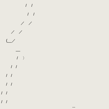
/ /
/ /
／ ／
／ ／
(__／
__
/ 〉
/ /
/ /
/ /
/ /
/ /
...