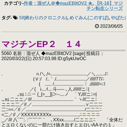
カテゴリ
-
作者：混ぜ人＠◆mazEBItOV2 ★
,
【R-18】マジ
チン転生シリーズ
タグ
-
Sf(終わりのクロニクル)
,
めぐみん(このすば)
,
やばた
2023/06/05
マジチンEP２ １４
5060 名前：混ぜ人 ◆mazEBItOV2 [sage] 投稿日：
2020/03/22(日) 20:57:03.98 ID:g5ykUwOC
. ｎ/＼./=................................／＼......../ﾆ
(Ｖ:/ /..｀./..........................／/////77/ﾆ
ゝ{ ...... /.......................... 〉.////////=ﾆ!
. ／{ i....ｲ... 斗----- ､人.///////ニﾆ|
｡s≦ﾆニー {_[=__]}＞--....ノ￣｀Y,////ニﾆ=|
.｡s≦二ニニ／///.....................................｀ヽ///二ニﾆ
ニニニ二／//.／...............................................∨二二二
二ﾆ==／// ／..................................................../二二二ﾆ
=二／// ／XXXXXXXXXx........................,ﾆニニニニ
_／/// 八´￣:. :￣￣￣｀ ､XXxx........./二ニニニﾆ 「全体だ
とエロくないのに一部だけ抜き出すとエロいAAその１」