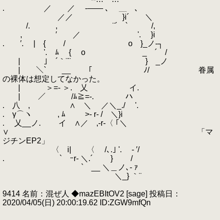
. ／ ／ -―― ､ ＿ ､
／／ }i´ ＼
/. , ¨´ ` /,
, ′ ／ '. }i
. ′. | { / o }_ノ‐┐
'. ﾑ { o _ ´ /
| ｣ ´｀¨¨ } _ノ
| ＼` __ ｢ ﾉ/ 眷属
の裸体は想定してなかった。
| ＞=- ＞. 乂 イ.
| ／ /ﾑ≧=-. ハ
. 八 , ∧ ＼ ／＼_./ '.
. γ⌒ヽ , ﾑ >‐ r‐ / ＼}i
. 乂__ノ. イ ∧／ ,-r‐〈 ｢＼
∨ 「マ
ジチンEP2」
〈 i| 〈 /､.｣ '. ‐ ′/
. ` ｰr‐ ＼.´ } /
` __ ＼＿ノ､‐ ｧ
＼_} ｀¨
9414 名前：混ぜ人 ◆mazEBItOV2 [sage] 投稿日：
2020/04/05(日) 20:00:19.62 ID:ZGW9mfQn