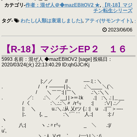
カテゴリ
-
作者：混ぜ人＠◆mazEBItOV2 ★
,
【R-18】マジ
チン転生シリーズ
タグ
-
わたし(人類は衰退しました)
,
アティ(サモンナイト)
,
2023/06/06
【R-18】マジチンEP２ １６
5993 名前：混ぜ人 ◆mazEBItOV2 [sage] 投稿日：
2020/03/24(火) 22:13:40.29 ID:qhGJCrKj
|:／／ // ----ミ: ＼
. / ｒ―――| |-､ .:＼____＼(＼
/ ＼￣￣:| |￣＼ .:＼:＼＼
. ／: .:＼ ／__| | >＝ﾐk .:| :＼ .: |＿__
/ 〈 :＼.:.:＼〃 ﾉr㍉ :| :∨| .:／
|: ＼ u.:＼.:从 乂rツ {.: :| u .:|￣＞―-
|:. {､ _ :＼'⌒ ' ' 人.:| :|: /
ヽ
. 八:| ヽ .:〃r㍉￣ _ ＼ .:|/
u',
､ ＼,:人 乂rﾂ ` ﾉ:::::) | ＼:八