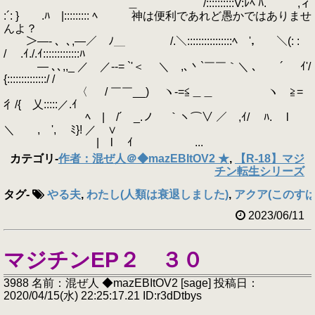
＿ /::::::::::V:ﾚﾍ ﾊ. ,ィ
:´: } .ﾊ |::::::::: ﾍ 神は便利であれど愚かではありませ
んよ？
＞―- 、､,―／ ﾉ＿ /.＼::::::::::::::::ﾍ '， ＼(: :
/ .ｲ./.ｲ:::::::::::::ﾊ
ゝ― ､､,,_ ／ ／--= `'＜ ＼ ,､丶`￣￣｀＼ ､ ´ ｲ'/
{::::::::::::::/ /
〈 / ￣￣__) ヽ-=≦＿＿ ヽ ≧=
彳/{ 乂:::::／.ｲ
ﾍ | /´ _.ノ ｀ヽ⌒∨ ／ ,ｲ/ ﾊ. l
＼ , ', ﾐ}! ／ ∨
| l ｲ ...
カテゴリ
-
作者：混ぜ人＠◆mazEBItOV2 ★
,
【R-18】マジ
チン転生シリーズ
タグ
-
やる夫
,
わたし(人類は衰退しました)
,
アクア(このすば
2023/06/11
マジチンEP２ ３０
3988 名前：混ぜ人 ◆mazEBItOV2 [sage] 投稿日：
2020/04/15(水) 22:25:17.21 ID:r3dDtbys