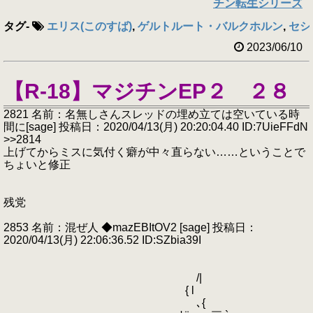
チン転生シリーズ
タグ
-
エリス(このすば)
,
ゲルトルート・バルクホルン
,
セシ
2023/06/10
【R-18】マジチンEP２ ２８
2821 名前：名無しさんスレッドの埋め立ては空いている時
間に[sage] 投稿日：2020/04/13(月) 20:20:04.40 ID:7UieFFdN
>>2814
上げてからミスに気付く癖が中々直らない……ということで
ちょいと修正
残党
2853 名前：混ぜ人 ◆mazEBItOV2 [sage] 投稿日：
2020/04/13(月) 22:06:36.52 ID:SZbia39I
/|
{ l
､{