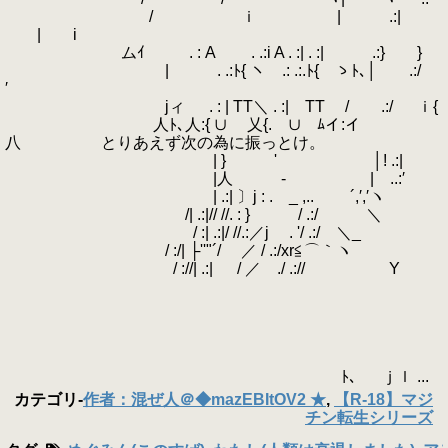
/ ｉ | .:|
| i
ムｲ . : A . .:i A . :| . :| .:} }
| . .:ﾄ{ ヽ .: .:.ﾄ{ ゝﾄ､│ .:/
′
jィ . : | TT＼ . :| TT / .:/ ｉ{
人ﾄ､人:{ ∪ 乂{. ∪ ﾑイ:イ
八 とりあえず次の為に振っとけ。
| } ' │! .:|
|人 - | ..:′
| .:| 〕j : . _ ,.. ´,′,′ヽ
/| .:|// //. : } / .:/ ＼
/ :| .:|/ //.:／j . '/ .:/ ＼_
/ :/| ├''"´/ ／ / .:/xr≦⌒｀ヽ
/ ://| .:| / ／ ./ .:// Y
ﾄ、 ｊｌ ...
カテゴリ
-
作者：混ぜ人＠◆mazEBItOV2 ★
,
【R-18】マジ
チン転生シリーズ