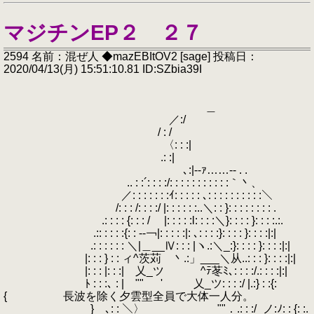
マジチンEP２ ２７
2594 名前：混ぜ人 ◆mazEBItOV2 [sage] 投稿日：
2020/04/13(月) 15:51:10.81 ID:SZbia39I
＿
／:/
/ : /
〈: : :|
.: :|
､:|-‐ｧ……‐- . .
.. : :´: : : :/: : : : : : : : : : :｀丶、
／: : : : : : :ｲ: : : : : ､: : : : : : : : : :＼
/: : : /: : : :/ |: : : : : :..＼: : }: : : : : : : : .
.: : : : {: : : / |: : : : :l: : : :＼}: : : : }: : : :.:.
.:: : : : :{: : -‐￢|: : : : :|: ､: : : :}: : : : }: : : :|:|
.: : : : : : ＼|＿__Ⅳ: : : |ヽ.:＼_:}: : : : }: : : :|:|
|: : : } : : ィ^茨苅 丶.:」___＼从..: : : }: : : :|:|
|: : : |: : :| 乂_ツ ^ﾃ苳ﾐ､: : : :/.: : : :|:|
ﾄ : : :､ : | "" ' 乂_ツ: : : :/ |.:} : :{:
{ 長波を除く夕雲型全員で大体一人分。
} ､: : ＼〉 ""．.: : :/_ノ:ﾉ: : {: :.