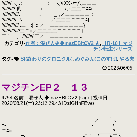
////////,＼:. : ｉ : ＼XXXx/=八ニニニﾆ
///////////.叭 :i ￣./／二二ニﾆﾆi
./////////////. |､____＿ ,／ニニニニニﾆ:
////////////..∧￣￣_:|:::::::::::／二二二ニニニﾆ}
////////////// .ニﾆﾆ:|:::::／二ニニニニニニニ}
///////////////二ニ=／二二二二ニニニニニ}
￣｀ 、 /////////.￣／二ニニニニニニ ...
カテゴリ
-
作者：混ぜ人＠◆mazEBItOV2 ★
,
【R-18】マジ
チン転生シリーズ
タグ
-
Sf(終わりのクロニクル)
,
めぐみん(このすば)
,
やる夫
,
2023/06/05
マジチンEP２ １３
4754 名前：混ぜ人 ◆mazEBItOV2 [sage] 投稿日：
2020/03/21(土) 23:12:29.43 ID:dGHhFEwo
／￣￣ ` ,､
=- `- / l
ニﾆ=- _____//__
ニニニﾆﾆ=- _､‐''゛ /____ﾑ￣ヽ