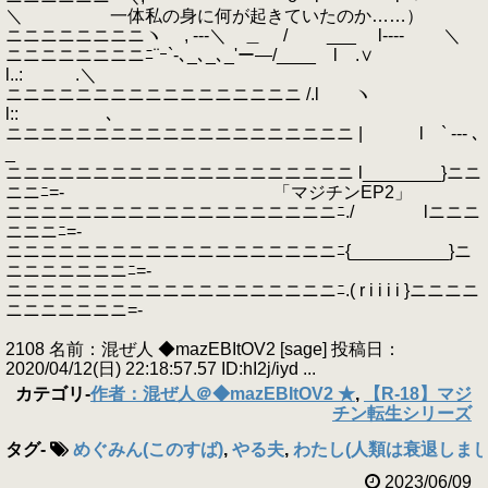
＼ 一体私の身に何が起きていたのか……）
ニニニニニニニニヽ , ---＼ ＿ / ___ l---- ＼
ニニニニニニニニﾆ¨ｰ`-､_､_､_'ー―/____ l .∨
l..: .＼
ニニニニニニニニニニニニニニニニニ /.l ヽ
l:: ､
ニニニニニニニニニニニニニニニニニニニニ | l ` --- ､
_
ニニニニニニニニニニニニニニニニニニニニ l________}ニニ
ニニﾆ=- 「マジチンEP2」
ニニニニニニニニニニニニニニニニニニニﾆ./ lニニニ
ニニニﾆ=-
ニニニニニニニニニニニニニニニニニニニﾆ{__________}ニ
ニニニニニニニﾆ=-
ニニニニニニニニニニニニニニニニニニニﾆ.( r i i i i }ニニニニ
ニニニニニニニ=-
2108 名前：混ぜ人 ◆mazEBItOV2 [sage] 投稿日：
2020/04/12(日) 22:18:57.57 ID:hI2j/iyd ...
カテゴリ
-
作者：混ぜ人＠◆mazEBItOV2 ★
,
【R-18】マジ
チン転生シリーズ
タグ
-
めぐみん(このすば)
,
やる夫
,
わたし(人類は衰退しまし
2023/06/09