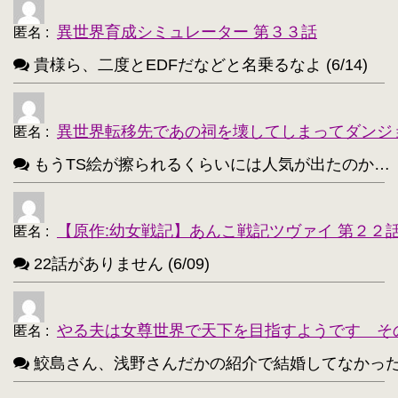
異世界育成シミュレーター 第３３話
匿名
:
貴様ら、二度とEDFだなどと名乗るなよ (6/14)
異世界転移先であの祠を壊してしまってダンジ
匿名
:
もうTS絵が擦られるくらいには人気が出たのか…（困惑） 
【原作:幼女戦記】あんこ戦記ツヴァイ 第２２
匿名
:
22話がありません (6/09)
やる夫は女尊世界で天下を目指すようです そ
匿名
:
鮫島さん、浅野さんだかの紹介で結婚してなかったっけ？