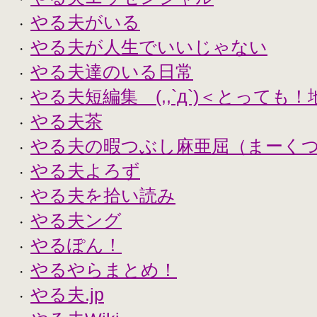
やる夫がいる
・
やる夫が人生でいいじゃない
・
やる夫達のいる日常
・
やる夫短編集 (,,`д`)＜とっても
・
やる夫茶
・
やる夫の暇つぶし麻亜屈（まーく
・
やる夫よろず
・
やる夫を拾い読み
・
やる夫ング
・
やるぽん！
・
やるやらまとめ！
・
やる夫.jp
・