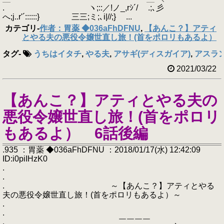
. ヽ;::／!ノ_,rｼ´/ .;､彡
へ;j..r'´::::::} 三三;ミ;､i|//;} ...
カテゴリ
-
作者：胃薬 ◆036aFhDFNU
,
【あんこ？】アティ
とやる夫の悪役令嬢世直し旅！(首をポロリもあるよ）
タグ
-
うちはイタチ
,
やる夫
,
アサギ(ディスガイア)
,
アスラ
2021/03/22
【あんこ？】アティとやる夫の
悪役令嬢世直し旅！(首をポロリ
もあるよ） 6話後編
.935 ：胃薬 ◆036aFhDFNU ：2018/01/17(水) 12:42:09
ID:i0piIHzK0
.
.
. ～【あんこ？】アティとやる
夫の悪役令嬢世直し旅！(首をポロリもあるよ）～
.
.
. ￣￣￣￣ ､