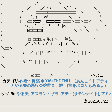
. . ‘ ／ヽ ＼
. ／ ,／ヽ /::::::::::::＼':｀ヽ _ ＼
. ‘ ／:::::::::::|::::::::::::::::::::::::::::＼ヽ ヽ
. / .‘:;ィ::::::/v!::::::::::::::::::::＼:::::::､::＼ !
. ! /::::':/:::::/ |:::::::i::::}:､::::::::ヽ:::::ヽ::::∨ ＼
. ヽ/:,::;::'::::::,'-―!::::::::!:::|v､―-:::`::､::＼! ヽ
. i/|::|::::i:::|i _ヽ:::::|:::| _＼:ヽ:!:＼:::::ヽ
/
. !:!､::|::i:|,ィ芹.Tヽ!:::| '芹苡､:!::､::ヽ:::::ヾー '
. ／'ヽ＼!､ヽ r':::i ヽ{ r'::::ｿ/::/::ヽ::
＼::::ヽ､ ＿＿
. /::_:／,ィ':|:!:::ﾄ!':':':': ' ':':':':/ィ´::|::|:`ｰ ､--
ヽ ´ ｀
. !/ '7: :|:::|::::|ﾄ､ ､ _ |ヽ,ｲ!:::::!::|:::|::ﾄ:
＼ ／
＼
. ｀ //: :|:::}::!／ ＞ . _ ｲ i|:::::|:::!:::|-ヽ､: ...
カテゴリ
-
作者：胃薬 ◆036aFhDFNU
,
【あんこ？】アティ
とやる夫の悪役令嬢世直し旅！(首をポロリもあるよ）
タグ
-
やる夫
,
アスラン・ザラ
,
アティ(サモンナイト)
,
アミ
2021/03/22