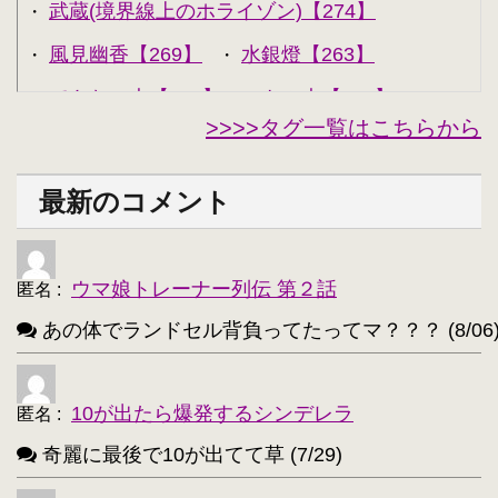
武蔵(境界線上のホライゾン)【274】
・
風見幽香【269】
水銀燈【263】
・
・
できない夫【262】
キル夫【260】
・
・
>>>>タグ一覧はこちらから
セシリア・オルコット【240】
・
西住みほ【237】
坂本美緒【223】
・
・
最新のコメント
ミーナ・ディートリンデ・ヴィルケ【223】
・
ニャル子【218】
・
ウマ娘トレーナー列伝 第２話
匿名
:
アルトリア・ペンドラゴン(Fate)【214】
・
あの体でランドセル背負ってたってマ？？？ (8/06
ユウキ(SAO)【214】
古明地こいし【210】
・
・
アクア(このすば)【208】
キョン【205】
・
・
10が出たら爆発するシンデレラ
匿名
:
レミリア・スカーレット(東方project)【203】
・
奇麗に最後で10が出てて草 (7/29)
アイリスフィール・フォン・アインツベルン【20
・