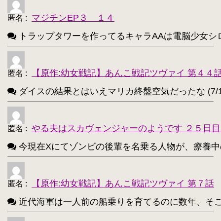
高町なのは【202】
浅間・智【198】
・
・
マジチンEP３ １４
匿名
:
響(艦これ)【197】
夜神月【196】
・
・
トラップタワーを作ってるキャラAAは電脳少女シロ(VTube
アティ(サモンナイト)【194】
・
西住まほ【189】
【原作:幼女戦記】あんこ戦記ツヴァイ 第４４
・
匿名
:
ダイスの結果とはいえマリカ終盤空気だったな (7/1
サーニャ・V・リトヴャク【188】
・
アンチョビ(ガルパン)【188】
・
やる夫はスカヴェンジャーのようです ２５日目
匿名
:
不知火(艦これ)【186】
・
今現在Xにてゾンビの後輩を名乗る人物が、療養中のゾンビ
めぐみん(このすば)【172】
・
ターニャ・デグレチャフ【172】
・
【原作:幼女戦記】あんこ戦記ツヴァイ 第７話
匿名
:
鹿目まどか【168】
・
近代海軍は一人前の船乗りを育てるのに数年、そこから一人