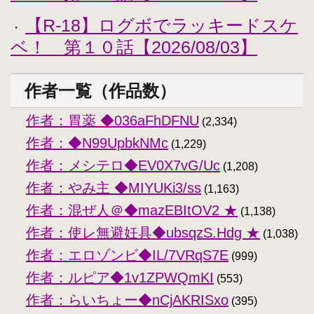
【R-18】ログボでラッキードスケ
・
ベ！ 第１０話【2026/08/03】
作者一覧（作品数）
作者：胃薬 ◆036aFhDFNU
(2,334)
作者：◆N99UpbkNMc
(1,229)
作者：メシテロ◆EV0X7vG/Uc
(1,208)
作者：やみ主 ◆MIYUKi3/ss
(1,163)
作者：混ぜ人＠◆mazEBItOV2 ★
(1,138)
作者：使レ無避妊具◆ubsqzS.Hdg ★
(1,038)
作者：エロゾンビ◆IL/7VRqS7E
(999)
作者：ルピア◆1v1ZPWQmKI
(553)
作者：らいちょー◆nCjAKRISxo
(395)