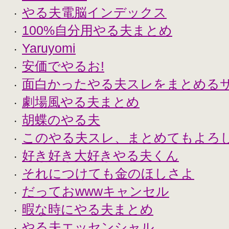
やる夫電脳インデックス
・
100%自分用やる夫まとめ
・
Yaruyomi
・
安価でやるお!
・
面白かったやる夫スレをまとめる
・
劇場風やる夫まとめ
・
胡蝶のやる夫
・
このやる夫スレ、まとめてもよろ
・
好き好き大好きやる夫くん
・
それにつけても金のほしさよ
・
だっておwwwキャンセル
・
暇な時にやる夫まとめ
・
やる夫エッセンシャル
・