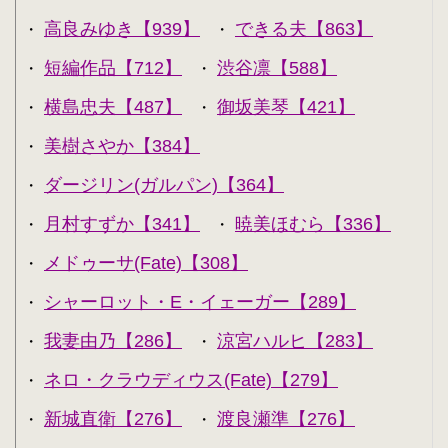
高良みゆき【939】
できる夫【863】
・
・
短編作品【712】
渋谷凛【588】
・
・
横島忠夫【487】
御坂美琴【421】
・
・
美樹さやか【384】
・
ダージリン(ガルパン)【364】
・
月村すずか【341】
暁美ほむら【336】
・
・
メドゥーサ(Fate)【308】
・
シャーロット・E・イェーガー【289】
・
我妻由乃【286】
涼宮ハルヒ【283】
・
・
ネロ・クラウディウス(Fate)【279】
・
新城直衛【276】
渡良瀬準【276】
・
・