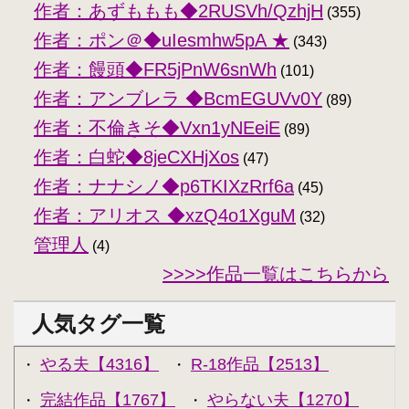
作者：あずももも◆2RUSVh/QzhjH
(355)
作者：ポン＠◆uIesmhw5pA ★
(343)
作者：饅頭◆FR5jPnW6snWh
(101)
作者：アンブレラ ◆BcmEGUVv0Y
(89)
作者：不倫きそ◆Vxn1yNEeiE
(89)
作者：白蛇◆8jeCXHjXos
(47)
作者：ナナシノ◆p6TKIXzRrf6a
(45)
作者：アリオス ◆xzQ4o1XguM
(32)
管理人
(4)
>>>>作品一覧はこちらから
人気タグ一覧
やる夫【4316】
R-18作品【2513】
・
・
完結作品【1767】
やらない夫【1270】
・
・