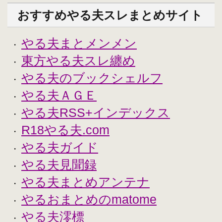
おすすめやる夫スレまとめサイト
やる夫まとメンメン
・
東方やる夫スレ纏め
・
やる夫のブックシェルフ
・
やる夫ＡＧＥ
・
やる夫RSS+インデックス
・
R18やる夫.com
・
やる夫ガイド
・
やる夫見聞録
・
やる夫まとめアンテナ
・
やるおまとめのmatome
・
やる夫澪標
・