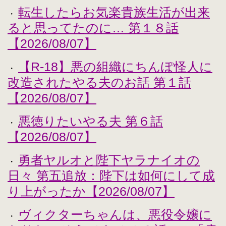
転生したらお気楽貴族生活が出来
・
ると思ってたのに… 第１８話
【2026/08/07】
【R-18】悪の組織にちんぽ怪人に
・
改造されたやる夫のお話 第１話
【2026/08/07】
悪徳りたいやる夫 第６話
・
【2026/08/07】
勇者ヤルオと陛下ヤラナイオの
・
日々 第五追放：陛下は如何にして成
り上がったか【2026/08/07】
ヴィクターちゃんは、悪役令嬢に
・