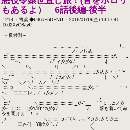
悪役令嬢世直し旅！(首をポロリ
もあるよ） 6話後編-後半
.1218 ：胃薬 ◆036aFhDFNU ：2018/01/19(金) 13:17:41
ID:d2XyO8ay0
.
. ～反対側～
.
. ::::::::::::::::::::::::::::::::::::::::;;;;;;;;;;;;;;;;;;;;;;;;;;;;::::::::::::::::::::::::::::::_l＿
＿_ ノ-';ノlｿ从
. ::::::::::::::::::::::::::::::::::::::::::::::::::;;;;;;;;;;;;;;;;;;;;;;:::::::::::::::::::::;八 ,,,,
｀`'''‐- ､ /l/ﾞィ彡彡;/ / .|
＼ /＼ / | ／/ /
. ::::::::::::__::::::::::::::::::::::::::::::::::::::::::::;;;;;;;;;;;;;;;;;;彡从彡ヽ;::｀`ｰ
､__ﾞ"´ ｀ヽ, ,/ /;;/./r'彡; / ＿| ＼/
＼/ ＼／＼/ |∧／ /／/
. :::::::/ ｀ヽ､::::::::::::::::::::::::::::::::::::::::;;;;;;彡;､'" ｀`７
ｰ-､｀`二二二レ;､_/ /彡;//;／; /
＼ /
. ::::/ ＼:::::::::::::::::::::::::::::::_彡‐'´__ ｀ﾞi;､ ,､,;:ノ彡
彡- : : : : :二;彡ﾂ/!r'r'r'ｿ/彡;/ / ∠ 落ち着いて命
令を聞けぇ！！ ＞
. :/ ＼::::::::::::;r‐‐'´ﾐ ﾚ',.､--､ヾ;:i彡;彡ミ彡三
` 三y‐‐'´| Yi|rｼ彡'ﾞ､ / ／
＿ ＿ ＼