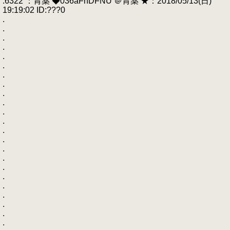
.6322 ：胃薬 ◆036aFhDFNU ＠胃薬 ★：2018/05/13(日)
19:19:02 ID:???0
.
.
.
.
.
.
.
.
.
.
.
.
.
.
.
.
.
.
.
.
.
.
.