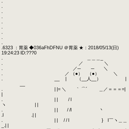
.
.
.
.
.
.
.
.
.
.6323 ：胃薬 ◆036aFhDFNU ＠胃薬 ★：2018/05/13(日)
19:24:23 ID:???0
. ＿＿＿_
. ／ ＼
. ／─ ─ ＼
. ／ （●） （●） ＼
. __ | （__人__） |
__
. | |= ＼ ｀ ⌒´ ＿／＝＝＝=|
|
. | | / l
ヽ | |
. | | / /l 丶
.l .| |
. | | / / l } l￣ヽ＿＿
_.| |