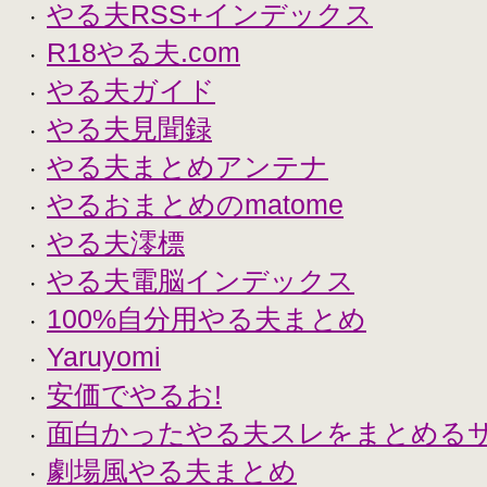
やる夫RSS+インデックス
・
R18やる夫.com
・
やる夫ガイド
・
やる夫見聞録
・
やる夫まとめアンテナ
・
やるおまとめのmatome
・
やる夫澪標
・
やる夫電脳インデックス
・
100%自分用やる夫まとめ
・
Yaruyomi
・
安価でやるお!
・
面白かったやる夫スレをまとめる
・
劇場風やる夫まとめ
・