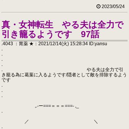
2023/05/24
真・女神転生 やる夫は全力で
引き籠るようです 97話
.4043 ：胃薬 ★：2021/12/14(火) 15:28:34 ID:yansu
.
.
.
.
. やる夫は全力で引
き籠る為に葛葉に入るようです/隠者として敵を排除するよう
です
.
.
.
,.-ー===＝＝＝===- ,_
.
／ ＼
.