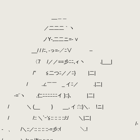
__＿＿
／二二二｀ヽ
ノY-,二二ニ=- ∨
__/ / /ﾆ, -っ=-／ﾆ∨ --
〈7 /／／==彡ﾆﾆ,ィヽ .|___|
/'′ ≦二つﾆ／／ﾆ} |二|
/ .∠￣￣ _ イﾆ／ .|二|
-=¨ヽ ,仁ﾆﾆﾆﾆﾆﾆイ }::}､ |二|
/ ＼ (__ } __, イ :'::}＼. !ニ|
/ /:: ＼`ｰ'≦:: :: :: ::/:/ ＼|二|
/-
- 、 /＼::／:: :: :: ::-=彡:ｲ ＼.!