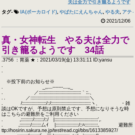
夫は全力で引き籠るようです
タグ
-
IA(ボーカロイド)
,
やばたにえんちゃん
,
やる夫
,
アティ
2021/12/06
真・女神転生 やる夫は全力で
引き籠るようです 34話
.3756 ：胃薬 ★：2021/03/19(金) 13:31:11 ID:yansu
.
.
※投下前のお知らせ※
. _,,....-‐‐‐‐‐-....,,_
. ／:::::::::::::::::::::::::::::::::::｀::.、
. . ／:::::::::::::::::::::::::::::::::::::::::::::::::＼
. /::::::::::::::::::::/::/:::::::::::::::::::::::::::::::::ヽ、 ・雑
談はOKですが、予想は原則禁止です、予想になりそうな時
はこちらの避難所をご利用ください
. ,::::::::::/::::::::/::/ |::::::::::::::::::::::::::::::::::::',.
. ,:::::::::/::::::::厶ｲ |:::::::::::::::::::/::ﾊ:::::::::::, 避難所
ttp://hosirin.sakura.ne.jp/test/read.cgi/bbs/1613385927/