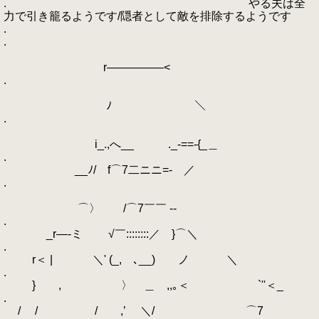
. やる夫は全
力で引き籠るようです/隠者として敵を排除するようです
.
.
r―――――<
.
ﾉ ＼
.
i_.,へ__ ._-==-{_＿
.
__ﾉ/ f⌒7二ニニ=- ／
.
⌒〉 /⌒7￣￣ -‐
.
_r―‐ミ √￣::::::::／ }⌒＼
.
r＜ | ＼' (_, ､__) ノ ＼
.
} , 〉 ＿ ,,｡＜ `''＜_
.
/ / / ,’ ＼/ ⌒7