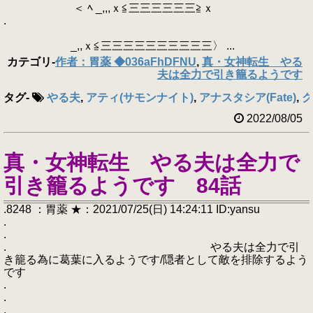
＜ ﾍ _,,,ｘ≦三三三三三三≧ｘ
.
_,,ｘ≦三三三三三三三三三三〉 ...
カテゴリ
-
作者：胃薬 ◆036aFhDFNU
,
真・女神転生 やる
夫は全力で引き籠るようです
タグ
-
やる夫
,
アティ(サモンナイト)
,
アナスタシア(Fate)
,
ク
2022/08/05
真・女神転生 やる夫は全力で
引き籠るようです 84話
.8248 ：胃薬 ★：2021/07/25(日) 14:24:11 ID:yansu
.
.
. やる夫は全力で引
き籠る為に葛葉に入るようです/隠者として敵を排除するよう
です
.
.
.