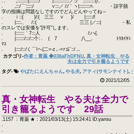
. . ,:::::::::{::::::::/´ ￣ |:::::::::::::／::/ ';:::::::::{!..
. ,:::/⌒';::::/ ∨:::／ /:/｀ヽ|:::::::::ﾊ. ・誤字脱
字の指摘は問題なしですのでどんどんやってね～
. ｉ::{ }/:{ 三三 ∨ }/ |::::::/!
. |::::.、 /::{ 三三 |／:::| ・私
のスレでは安価を”許可”します。
. |:::::::｀7:::人 /:ハ{.
. |:::::::/:::/:::个: . ( 7 八__. ﾄｳｶｲﾀｼ
ﾏｽ
. |::::/:::/く⌒!ヘ{二=‐z ､‐=ｧ≦´::/ ...
カテゴリ
-
作者：胃薬 ◆036aFhDFNU
,
真・女神転生 やる
夫は全力で引き籠るようです
タグ
-
やばたにえんちゃん
,
やる夫
,
アティ(サモンナイト)
,
2021/12/05
真・女神転生 やる夫は全力で
引き籠るようです 29話
.1157 ：胃薬 ★：2021/03/13(土) 15:24:41 ID:yansu
.
.