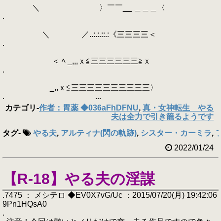
＼ 〉￣￣__ ＿＿＿〈
.
＼ ／..:.:.::.:《三三三三＜
.
＜ ﾍ _,,,ｘ≦三三三三三三≧ｘ
.
_,,ｘ≦三三三三三三三三三三〉
. ...
カテゴリ
-
作者：胃薬 ◆036aFhDFNU
,
真・女神転生 やる
夫は全力で引き籠るようです
タグ
-
やる夫
,
アルティナ(閃の軌跡)
,
シスター・カーミラ
,
2022/01/24
【R-18】やる夫の淫謀
.7475 ： メシテロ ◆EV0X7vG/Uc ：2015/07/20(月) 19:42:06
9Pn1HQsA0
.