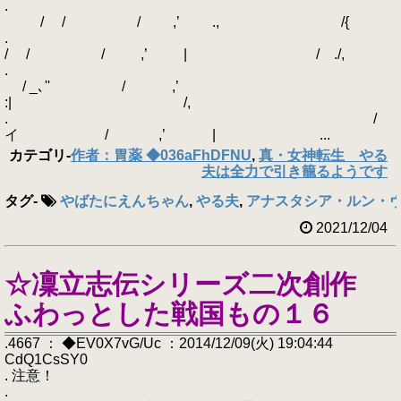
.
/ / / ,’ ., /{
.
/ / / ,’ | / ./,
.
/ _､'' / ,’
:| /,
. /
イ / ,’ | ...
カテゴリ
-
作者：胃薬 ◆036aFhDFNU
,
真・女神転生 やる
夫は全力で引き籠るようです
タグ
-
やばたにえんちゃん
,
やる夫
,
アナスタシア・ルン・
2021/12/04
☆凜立志伝シリーズ二次創作
ふわっとした戦国もの１６
.4667 ： ◆EV0X7vG/Uc ：2014/12/09(火) 19:04:44
CdQ1CsSY0
. 注意！
.