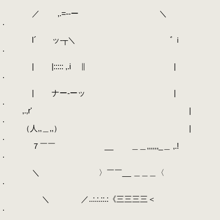
／ ,.=--ー ＼
.
l´ ッ-┬＼ ﾞｉ
.
| |::::: ,.i ∥ |
.
| ナー-ーッ |
.
,.,r' |
.
（人,,＿,,） |
.
７￣￣ __ ＿＿,,,,,,_＿ ,.!
.
＼ 〉￣￣__ ＿＿＿〈
.
＼ ／..:.:.::.:《三三三三＜
.