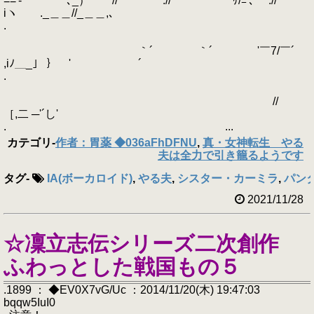
=='-' ￣ `､_） // .// `'ｹ/ﾆ'､ .//
iヽ ._＿＿//_＿＿,､
.
｀´ ｀´ '￣7/￣´
,iﾉ＿_」 ｝ '￣￣￣￣￣￣´
.
//
［,二 ─'´し'
. ...
カテゴリ
-
作者：胃薬 ◆036aFhDFNU
,
真・女神転生 やる
夫は全力で引き籠るようです
タグ
-
IA(ボーカロイド)
,
やる夫
,
シスター・カーミラ
,
パン
2021/11/28
☆凜立志伝シリーズ二次創作
ふわっとした戦国もの５
.1899 ： ◆EV0X7vG/Uc ：2014/11/20(木) 19:47:03
bqqw5IuI0