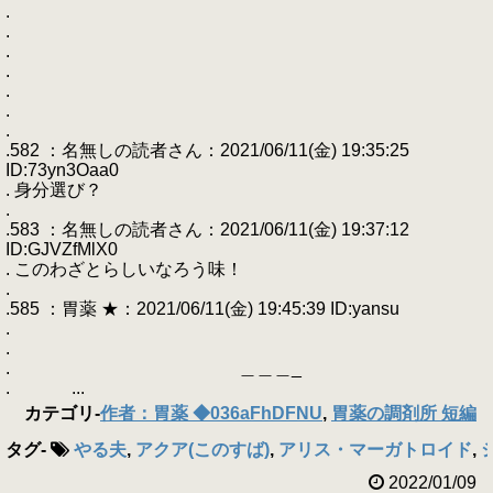
.
.
.
.
.
.
.
.582 ：名無しの読者さん：2021/06/11(金) 19:35:25
ID:73yn3Oaa0
. 身分選び？
.
.583 ：名無しの読者さん：2021/06/11(金) 19:37:12
ID:GJVZfMlX0
. このわざとらしいなろう味！
.
.585 ：胃薬 ★：2021/06/11(金) 19:45:39 ID:yansu
.
.
. ＿＿＿_
. ...
カテゴリ
-
作者：胃薬 ◆036aFhDFNU
,
胃薬の調剤所 短編
タグ
-
やる夫
,
アクア(このすば)
,
アリス・マーガトロイド
,
2022/01/09