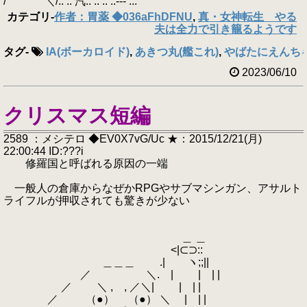
/ ＼/:: :: 汽:: :: :: ::-‐‐ ...
カテゴリ
-
作者：胃薬 ◆036aFhDFNU
,
真・女神転生 やる
夫は全力で引き籠るようです
タグ
-
IA(ボーカロイド)
,
あきつ丸(艦これ)
,
やばたにえんち
2023/06/10
クリスマス短編
2589 ：メシテロ ◆EV0X7vG/Uc ★：2015/12/21(月)
22:00:44 ID:???i
修羅国と呼ばれる原因の一端
一般人の倉庫からなぜかRPGやサブマシンガン、アサルト
ライフルが押収されても驚きが少ない
＿ ＿
<|⊂⊃::
＿＿＿ .| ヽ;;||
／ ＼. | | | |
／ ＼ , , ／＼| | | |
／ （●） （●） ＼ | | |