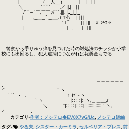
| （__人__） | .| | |
＼ ` ⌒ ´ ,／|||.| | |
. /⌒～"￣,￣￣〆⌒,|||..|,._|_|_
| ,＿_＿ﾞ＿__､rヾｲｿ | | | ||
| ｀l⌒ | | | || ｶﾞｼｬｺッ
. | | | . | | | ||
警察から手りゅう弾を見つけた時の対処法のチラシが小学
校にも出回るし、犯人逮捕につながれば報奨金もでる
_ ＿＿＿＿＿＿
、
r'´ ｀ヽ
｀¨ ' - 、 ｒセ´~|ヽ
｀ヽ |: : : : |: :ヽ,＿＿__,r
＼ r'|: : : : |: : ::| ',::::::::::::｀ヽ, ,
∠_ , ...
カテゴリ
-
作者：メシテロ◆EV0X7vG/Uc
,
メシテロ短編
タグ
-
やる夫
,
シスター・カーミラ
,
セルベリア・ブレス
,
前