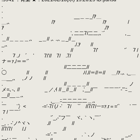
.
.
. __＿＿_/ｱ＿
＿,､ /ｱ /ｱ /
ｱ ./ｱ
. ', 二二7/二二,､¨´ ,＿
＿//＿＿＿＿,､ _＿// ,､ .,､＿_//＿
_,､ ./.ｱ //
. //￣￣￣￣7/' '´￣７/
￣￣７.ﾉ￣´ '￣￣7/'//￣7/￣.7/ /
ナ＝ｧ./＝＝'`
. //二二二二//
◯ // // ﾉ/.//＝//＝// ＿/ｱ.,､ ,_＿
＿__,､ ,ノノ //
. //＿＿＿＿// ノ
メ=､-､ // _ ／,ｲ //＿//＿// ,'__//￣ ￣￣￣´-"'ﾆ＿
__//__＿,､
. ,_＿ﾆ二二二二二＿,､
￣ ¨冫< -='-7/ (ﾉ -'￣7/ ￣`´ //7/7/ー=ｧ.r＝='` ' ￣
７/ ￣￣´
. '´_,-''フ￣ ヾ､｀ヽ,￣´
_,．-'ノ^ヾヽ .// //
//7/7/ /./ .//
. -='- ''' .｀､ノ _,,-