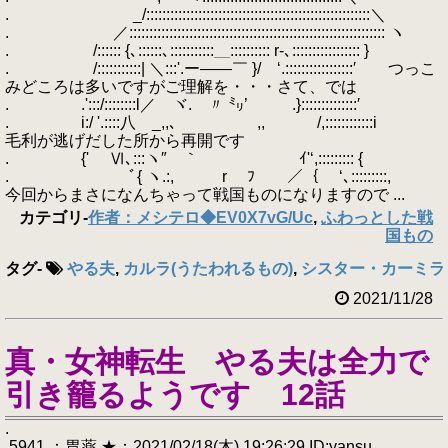
. _/::::::::::::::::::::::::::::::::::::::::::::::::::::::::＼
. ／:::::::::::::::::::::::::::::::::::::::::::::::::::::::::::::::: ヽ
. /:::::: {､::::::､:::::::::::＿:::::::::: r-､::::::::::::::::: }
. /:::::::::::| ＼:::'.ー――￣ }/ ‘.:::::::::::::::::′ つっこ
みどころは多いですがご理解を・・・さて、では
. .':::/::::::::l／ ヾ. 〃 ㍉’ .}::::::::::::::′
. i:/ '.::::八 _,,､ ,, /,::::::::::::i
毛利が逃げだした所から再開です
. {' Ⅵ､:::ヽ″ ｀ ｲ'‘,::::::::: {
. ﾞ{ ヽ.:, r ﾌ ／｛ ‘､:::::::::,
今回からまさになんちゃって戦国ものになりますので ...
カテゴリ
-
作者：メシテロ◆EV0X7vG/Uc
,
ふわっとした戦
国もの
タグ
-
やる夫
,
カルラ(うたわれるもの)
,
シスター・カーミラ
2021/11/28
真・女神転生 やる夫は全力で
引き籠るようです 12話
.
.5941 ：胃薬 ★：2021/02/18(木) 19:26:29 ID:yansu