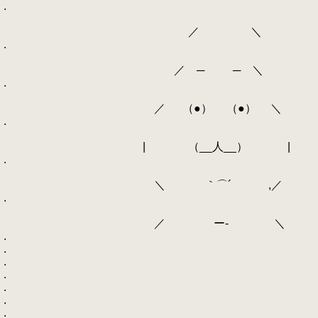
.
／ ＼
.
／ ─ ─ ＼
.
／ （●） （●） ＼
.
| （__人__） |
.
＼ ｀⌒´ ,／
.
／ ー‐ ＼
.
.
.
.
.
.
.