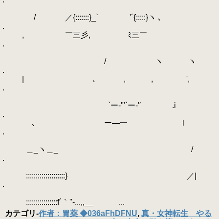
/ ／{:::::::}_` '´{:::::}ヽ ､
.
, ￣三彡, ﾐ三￣
.
/ ヽ ヽ
.
| ､ , , ',
.
`ー‐'"`ー‐'′ .i
.
､ ー―一 l
.
＿_ヽ＿_ /
.
::::::::::::::::::::} ／|
.
::::::::::::::::f´｀''-...,,__ ...
カテゴリ
-
作者：胃薬 ◆036aFhDFNU
,
真・女神転生 やる