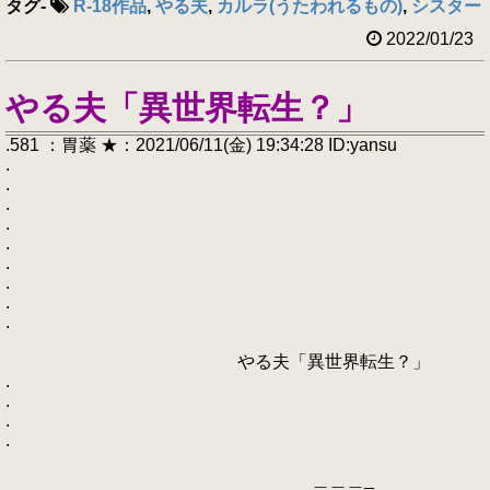
タグ
-
R-18作品
,
やる夫
,
カルラ(うたわれるもの)
,
シスター
2022/01/23
やる夫「異世界転生？」
.581 ：胃薬 ★：2021/06/11(金) 19:34:28 ID:yansu
.
.
.
.
.
.
.
.
.
やる夫「異世界転生？」
.
.
.
.
＿＿＿_