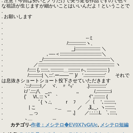
. 注意！今回は勢いとノリだけで突っ走る作品ですので色々
な祖語が生じますが細かいことはいいんだよ！ということで
.
. お願いします
.
.
.
. --ミ
. /:::::::::::::::ヽ、
. _j::::::::::::::::::::: ＼
. , ―-＜:::::::::::::::::::::::::::::::::::＼
. _/::::::::::::::::::::::::::::::::::::::::::::::::::::::::＼
. ／:::::::::::::::::::::::::::::::::::::::::::::::::::::::::::::::: ヽ
. /:::::: {､::::::､:::::::::::＿:::::::::: r-､::::::::::::::::: }
. /:::::::::::| ＼:::'.ー――￣ }/ ‘.:::::::::::::::::′ それで
は息抜きショートショート投下させていただきます
. .':::/::::::::l／ ヾ. 〃 ㍉’ .}::::::::::::::′
. i:/ '.::::八 _,,､ ,, /,::::::::::::i
. {' Ⅵ､:::ヽ″ ｀ ｲ'‘,::::::::: {
. ﾞ{ ヽ.:, r ﾌ ／｛ ‘､:::::::::,
. | こ ゝ..＿ ／ ,廴_､ ヽ::::::::,
. ＿っ ￣ ,] ／:.:.:.:.L `､:::::,
. ､＿ ...
カテゴリ
-
作者：メシテロ◆EV0X7vG/Uc
,
メシテロ短編