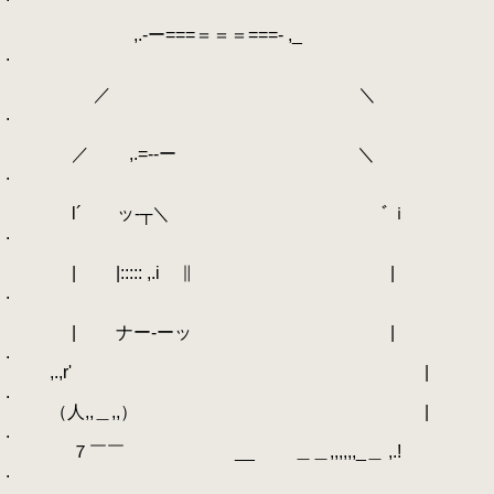
,.-ー===＝＝＝===- ,_
.
／ ＼
.
／ ,.=--ー ＼
.
l´ ッ-┬＼ ﾞｉ
.
| |::::: ,.i ∥ |
.
| ナー-ーッ |
.
,.,r' |
.
（人,,＿,,） |
.
７￣￣ __ ＿＿,,,,,,_＿ ,.!
.