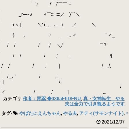
⌒〉 /⌒7￣￣ -‐
.
_r―‐ミ √￣::::::::／ }⌒＼
.
r＜ | ＼' (_, ､__) ノ ＼
.
} , 〉 ＿ ,,｡＜ `''＜_
.
/ / / ,’ ＼/ ⌒7
.
/ / / ,’ ., /{
.
/ / / ,’ | / ./,
.
/ _､'' / ,’
:| /,
. /
イ / ,’ | ...
カテゴリ
-
作者：胃薬 ◆036aFhDFNU
,
真・女神転生 やる
夫は全力で引き籠るようです
タグ
-
やばたにえんちゃん
,
やる夫
,
アティ(サモンナイト)
,
2021/12/07