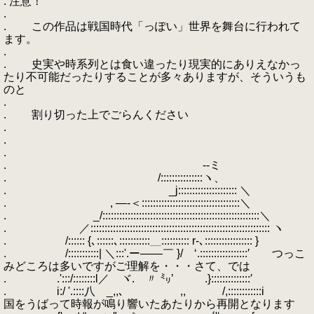
. 注意！
.
. この作品は戦国時代「っぽい」世界を舞台に行われて
ます。
.
. 史実や時系列とは食い違ったり現実的にありえなかっ
たり不可能だったりすることが多々ありますが、そういうも
のと
.
. 割り切った上でごらんください
.
.
.
. --ミ
. /:::::::::::::::ヽ、
. _j::::::::::::::::::::: ＼
. , ―-＜:::::::::::::::::::::::::::::::::::＼
. _/::::::::::::::::::::::::::::::::::::::::::::::::::::::::＼
. ／:::::::::::::::::::::::::::::::::::::::::::::::::::::::::::::::: ヽ
. /:::::: {､::::::､:::::::::::＿:::::::::: r-､::::::::::::::::: }
. /:::::::::::| ＼:::'.ー――￣ }/ ‘.:::::::::::::::::′ つっこ
みどころは多いですがご理解を・・・さて、では
. .':::/::::::::l／ ヾ. 〃 ㍉’ .}::::::::::::::′
. i:/ '.::::八 _,,､ ,, /,::::::::::::i
国をうばって時報が鳴り響いたあたりから再開となります