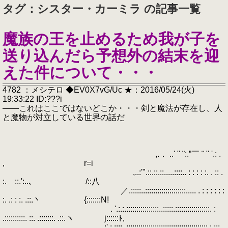
タグ：シスター・カーミラ の記事一覧
魔族の王を止めるため我が子を
送り込んだら予想外の結末を迎
えた件について・・・
4782 ：メシテロ ◆EV0X7vG/Uc ★：2016/05/24(火)
19:33:22 ID:???i
――これはここではないどこか・・・剣と魔法が存在し、人
と魔物が対立している世界の話だ
,.． ..' " ¨:.”￣ ¨ " '.: .
, r=i
,..:'".::.::.::.....::::.. : : : : :. . :: .
:. ::.':..､ /::八
／.:::::..::::::::::::::::::::..... . : : : : : :
:. .: : :. .::.丶 {:::::::N!
. '.:.:.::::::::::::::::..:::::.:::::::::::::::::. :
.::::::::::. ::. .:::::::. .::.ヽ j::::::ﾄ,
,:'.:.::::..::::::::::::::::::::::::::::::::::::::::.:.:::