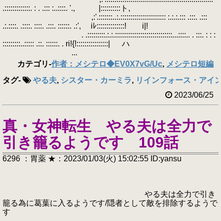
.:::::::::::::. : . .::: :..::::. '., |::::::::::ト,
,:'.:::::::..:.::::::::::::::::::::::: :.:.:.::: .:::. .:::
.:.::::. .::::. ::::. .:::. ::::::. .:', iﾚ::::::::::::::! i|!
. .:::::::::.:.:.:::::::::::::::::::::::::::::...::::.. . :::. : : :
:::::::::..::::: .::. ::::::. . ri!{!::::::::::::::::| ハ
...
カテゴリ
-
作者：メシテロ◆EV0X7vG/Uc
,
メシテロ短編
タグ
-
やる夫
,
シスター・カーミラ
,
リインフォース・アイ
2023/06/25
真・女神転生 やる夫は全力で
引き籠るようです 109話
6296 ：胃薬 ★：2023/01/03(火) 15:02:55 ID:yansu
やる夫は全力で引き
籠る為に葛葉に入るようです/隠者として敵を排除するようで
す