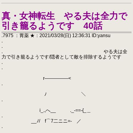
真・女神転生 やる夫は全力で
引き籠るようです 40話
.7975 ：胃薬 ★：2021/03/28(日) 12:36:31 ID:yansu
.
.
. やる夫は全
力で引き籠るようです/隠者として敵を排除するようです
.
.
r―――――<
.
ﾉ ＼
.
i_.,へ__ ._-==-{_＿
.
__ﾉ/ f⌒7二ニニ=- ／
.