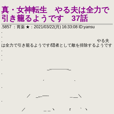
真・女神転生 やる夫は全力で
引き籠るようです 37話
.5857 ：胃薬 ★：2021/03/22(月) 16:33:08 ID:yansu
.
.
. やる夫
は全力で引き籠るようです/隠者として敵を排除するようです
.
.
.
_,,...............,,_
.
´ ｀
.
／ _,,..-―- ＿__＼
.
／ ＿＿ヽ r ｀ ヽ
.