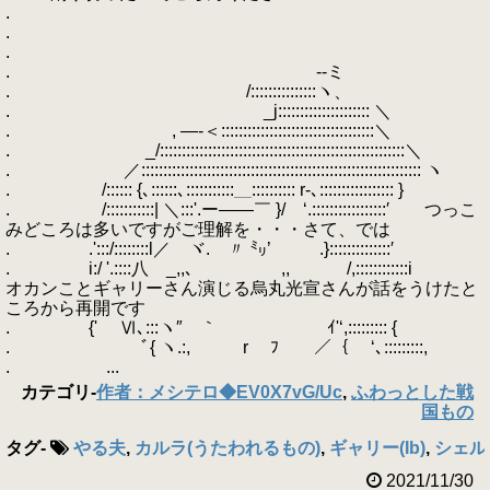
.
.
.
. --ミ
. /:::::::::::::::ヽ、
. _j::::::::::::::::::::: ＼
. , ―-＜:::::::::::::::::::::::::::::::::::＼
. _/::::::::::::::::::::::::::::::::::::::::::::::::::::::::＼
. ／:::::::::::::::::::::::::::::::::::::::::::::::::::::::::::::::: ヽ
. /:::::: {､::::::､:::::::::::＿:::::::::: r-､::::::::::::::::: }
. /:::::::::::| ＼:::'.ー――￣ }/ ‘.:::::::::::::::::′ つっこ
みどころは多いですがご理解を・・・さて、では
. .':::/::::::::l／ ヾ. 〃 ㍉’ .}::::::::::::::′
. i:/ '.::::八 _,,､ ,, /,::::::::::::i
オカンことギャリーさん演じる烏丸光宣さんが話をうけたと
ころから再開です
. {' Ⅵ､:::ヽ″ ｀ ｲ'‘,::::::::: {
. ﾞ{ ヽ.:, r ﾌ ／｛ ‘､:::::::::,
. ...
カテゴリ
-
作者：メシテロ◆EV0X7vG/Uc
,
ふわっとした戦
国もの
タグ
-
やる夫
,
カルラ(うたわれるもの)
,
ギャリー(Ib)
,
シェル
2021/11/30