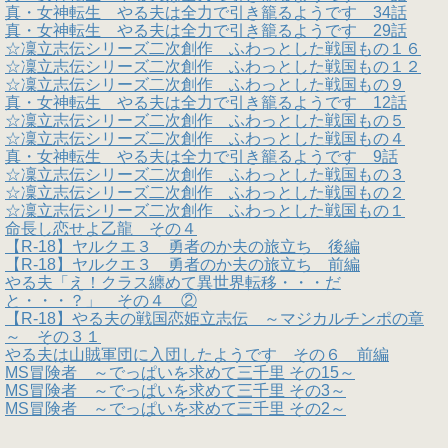
真・女神転生 やる夫は全力で引き籠るようです 34話
真・女神転生 やる夫は全力で引き籠るようです 29話
☆凜立志伝シリーズ二次創作 ふわっとした戦国もの１６
☆凜立志伝シリーズ二次創作 ふわっとした戦国もの１２
☆凜立志伝シリーズ二次創作 ふわっとした戦国もの９
真・女神転生 やる夫は全力で引き籠るようです 12話
☆凜立志伝シリーズ二次創作 ふわっとした戦国もの５
☆凜立志伝シリーズ二次創作 ふわっとした戦国もの４
真・女神転生 やる夫は全力で引き籠るようです 9話
☆凜立志伝シリーズ二次創作 ふわっとした戦国もの３
☆凜立志伝シリーズ二次創作 ふわっとした戦国もの２
☆凜立志伝シリーズ二次創作 ふわっとした戦国もの１
命長し恋せよ乙龍 その４
【R-18】ヤルクエ３ 勇者のか夫の旅立ち 後編
【R-18】ヤルクエ３ 勇者のか夫の旅立ち 前編
やる夫「え！クラス纏めて異世界転移・・・だ
と・・・？」 その４ ②
【R-18】やる夫の戦国恋姫立志伝 ～マジカルチンポの章
～ その３１
やる夫は山賊軍団に入団したようです その６ 前編
MS冒険者 ～でっぱいを求めて三千里 その15～
MS冒険者 ～でっぱいを求めて三千里 その3～
MS冒険者 ～でっぱいを求めて三千里 その2～