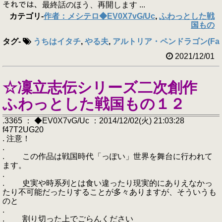
それでは、最終話のほう、再開します ...
カテゴリ
-
作者：メシテロ◆EV0X7vG/Uc
,
ふわっとした戦
国もの
タグ
-
うちはイタチ
,
やる夫
,
アルトリア・ペンドラゴン(Fat
2021/12/01
☆凜立志伝シリーズ二次創作
ふわっとした戦国もの１２
.3365 ： ◆EV0X7vG/Uc ：2014/12/02(火) 21:03:28
f47T2UG20
. 注意！
.
. この作品は戦国時代「っぽい」世界を舞台に行われて
ます。
.
. 史実や時系列とは食い違ったり現実的にありえなかっ
たり不可能だったりすることが多々ありますが、そういうも
のと
.
. 割り切った上でごらんください