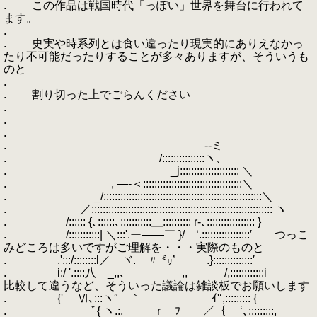
. この作品は戦国時代「っぽい」世界を舞台に行われて
ます。
.
. 史実や時系列とは食い違ったり現実的にありえなかっ
たり不可能だったりすることが多々ありますが、そういうも
のと
.
. 割り切った上でごらんください
.
.
.
. --ミ
. /:::::::::::::::ヽ、
. _j::::::::::::::::::::: ＼
. , ―-＜:::::::::::::::::::::::::::::::::::＼
. _/::::::::::::::::::::::::::::::::::::::::::::::::::::::::＼
. ／:::::::::::::::::::::::::::::::::::::::::::::::::::::::::::::::: ヽ
. /:::::: {､::::::､:::::::::::＿:::::::::: r-､::::::::::::::::: }
. /:::::::::::| ＼:::'.ー――￣ }/ ‘.:::::::::::::::::′ つっこ
みどころは多いですがご理解を・・・実際のものと
. .':::/::::::::l／ ヾ. 〃 ㍉’ .}::::::::::::::′
. i:/ '.::::八 _,,､ ,, /,::::::::::::i
比較して違うなど、そういった議論は雑談板でお願いします
. {' Ⅵ､:::ヽ″ ｀ ｲ'‘,::::::::: {
. ﾞ{ ヽ.:, r ﾌ ／｛ ‘､:::::::::,