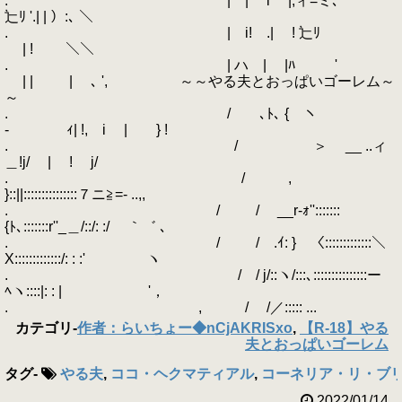
. | | i |,ィ=ミ､
辷ﾘ '.| | ）:､ ＼
. | i! .| ! 辷ﾘ
| ! ＼＼
. | ハ | |ﾊ '
| | | ､ ', ～～やる夫とおっぱいゴーレム～
～
. / ､ﾄ､ { ヽ
- ｨ| !, i | } !
. / ＞ __ ..ィ
＿!j/ | ! j/
. / ,
}::||:::::::::::::::７ニ≧=- ..,,
. / / __r-ｫ'':::::::
{ﾄ､:::::::r''_＿/::/: :/ ｀゛ ､
. / / .ｲ: } 〈:::::::::::::＼
X:::::::::::::/: : :' ヽ
. / / j/::ヽ/:::､:::::::::::::::ー
ﾍヽ::::|: : | '，
. , / /／::::: ...
カテゴリ
-
作者：らいちょー◆nCjAKRISxo
,
【R-18】やる
夫とおっぱいゴーレム
タグ
-
やる夫
,
ココ・ヘクマティアル
,
コーネリア・リ・ブ
2022/01/14