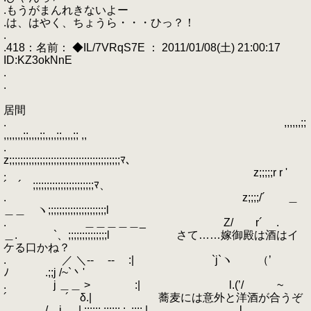
.もうがまんれきないよー
.は、はやく、ちょうら・・・ひっ？！
.
.418：名前： ◆IL/7VRqS7E ： 2011/01/08(土) 21:00:17
ID:KZ3okNnE
.
.
居間
. ,,,,,,;;
,,,,,,,;;,,,,;;,,,,;;,,,,;; ,,
.
z;;;;;;;;;;;;;;;;;;;;;;;;;;;;;;;;;;;;;;;;ﾏ、
. z;;;;;r r '
´ ´ゝ;;;;;;;;;;;;;;;;;;;;;;ﾏ、
. z;;;;/´ ＿
＿＿ ヽ;;;;;;;;;;;;;;;;;;;;;l
. ＿＿＿＿＿_ Z/ r´ .
＿. `、;;;;;;;;;;;;;;l さて……嫁御殿は酒はイ
ケる口かね？
. ／ ＼-- -- :| `j`ヽ （’
ﾉ .;;j /~`丶'
. j ＿＿ > :| l.(’/ ~
´ ´ δ.| 蕎麦には意外と洋酒が合うぞ
. ./ i ..| :::::: :::::: :..::::.| .l