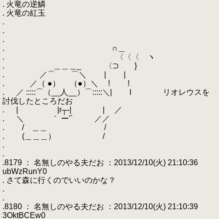
. 火竜の逆鱗
. 火竜の紅玉
.
.
.
. ∩＿
. 〈〈〈 ヽ
. ＿＿＿_ 〈⊃ }
. ／⌒ ⌒＼ | |
. ／（ ●） （●）＼ ! !
. ／ :::::⌒（__人__）⌒:::::＼| l リオレウスを
討伐したところだお
. | |r┬-| | ／
. ＼ ｀ ー'´ ／／
. / ＿＿ /
. (＿＿＿） /
.
.
.8179 ： 名無しのやる夫だお ：2013/12/10(火) 21:10:36
ubWzRunY0
. さて森に行くのでいいのかな？
.
.
.8180 ： 名無しのやる夫だお ：2013/12/10(火) 21:10:39
3OktBCEw0