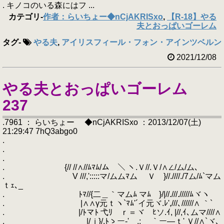
. キノコのいる森にはフ ...
カテゴリ
-
作者：らいちょー◆nCjAKRISxo
,
【R-18】やる
夫とおっぱいゴーレム
タグ
-
やる夫
,
アイリスフィール・フォン・アインツベルン
2021/12/08
やる夫とおっぱいゴーレム
237
.7961 ： らいちょー ◆nCjAKRISxo ：2013/12/07(土)
21:29:47 7hQ3abgo0
.
.
.
. {// //∧//ﾑﾏﾑ/ム ＼ ヽ.Ｖ//.Ｖ/∧∠/ム/ム､
. V ///,':::::マ/ムムﾏム Ｖ }//.////./7ム/ﾑ`マム
ｔｪ､_
. ﾄﾏ//{二＿｀マムﾑ マﾑ }/|//.///./////ﾑヾヽ
. |∧∧γ元ｔヽ`ﾏﾑ'´イ元ヾ.ﾚ',///､//////∧ ｀`
. |/ﾄマﾄ 弋ﾘ ｒ＝ヾ ﾋソ.ｲ, |//,ｲ､ムマ////∧
. |/ｊ}/,ﾄゝー‐' .: ｀ー―ｔ' Ｖ//∧`ヾ､