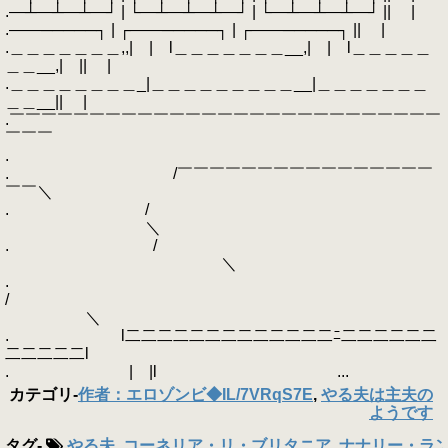
.―┴―┴―┴―┘ | └―┴―┴―┴―┘ | └―┴―┴―┴―┘ || |
.――─────┐ | ┌――─────┐ | ┌――─────┐ || |
.＿＿＿＿＿＿＿,,| | l＿＿＿＿＿＿＿__,| | l＿＿＿＿＿
＿＿__,| || |
.＿＿＿＿＿＿＿＿_|＿＿＿＿＿＿＿＿＿__|＿＿＿＿＿＿＿
＿＿__|| |
.￣￣￣￣￣￣￣￣￣￣￣￣￣￣￣￣￣￣￣￣￣￣￣￣￣￣￣
￣￣￣
.
. /￣￣￣￣￣￣￣￣￣￣￣￣￣￣￣￣
￣￣＼
. /
＼
. /
＼
.
/
＼
. l二二二二二二二二二二二二二ﾆ二二二二二二
二二二二二l
. | |l ...
カテゴリ
-
作者：エロゾンビ◆IL/7VRqS7E
,
やる夫は主夫の
ようです
タグ
-
やる夫
,
コーネリア・リ・ブリタニア
,
ナナリー・ラ