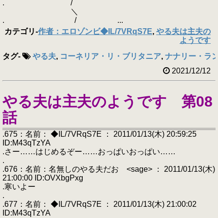
. /
＼
. / ...
カテゴリ
-
作者：エロゾンビ◆IL/7VRqS7E
,
やる夫は主夫の
ようです
タグ
-
やる夫
,
コーネリア・リ・ブリタニア
,
ナナリー・ラ
2021/12/12
やる夫は主夫のようです 第08
話
.675：名前： ◆IL/7VRqS7E ： 2011/01/13(木) 20:59:25
ID:M43qTzYA
.さー……はじめるぞー……おっぱいおっぱい……
.
.676：名前：名無しのやる夫だお <sage> ： 2011/01/13(木)
21:00:00 ID:OVXbgPxg
.寒いよー
.
.677：名前： ◆IL/7VRqS7E ： 2011/01/13(木) 21:00:02
ID:M43qTzYA