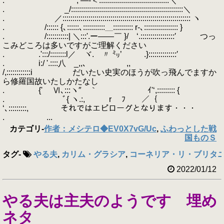
. , ―-＜:::::::::::::::::::::::::::::::::::＼
. _/::::::::::::::::::::::::::::::::::::::::::::::::::::::::＼
. ／:::::::::::::::::::::::::::::::::::::::::::::::::::::::::::::::: ヽ
. /:::::: {､::::::､:::::::::::＿:::::::::: r-､::::::::::::::::: }
. /:::::::::::| ＼:::'.ー――￣ }/ ‘.:::::::::::::::::′ つっ
こみどころは多いですがご理解ください
. .':::/::::::::l／ ヾ. 〃 ㍉’ .}::::::::::::::′
. i:/ '.::::八 _,,､ ,,
/,::::::::::::i だいたい史実のほうが吹っ飛んでますか
ら修羅国故いたしかたなし
. {' Ⅵ､:::ヽ″ ｀ ｲ'‘,::::::::: {
. ﾞ{ ヽ.:, r ﾌ ／｛
‘､:::::::::, それではエピローグとなります・・・
. ...
カテゴリ
-
作者：メシテロ◆EV0X7vG/Uc
,
ふわっとした戦
国ものＳ
タグ
-
やる夫
,
カリム・グラシア
,
コーネリア・リ・ブリタ
2022/01/12
やる夫は主夫のようです 埋め
ネタ