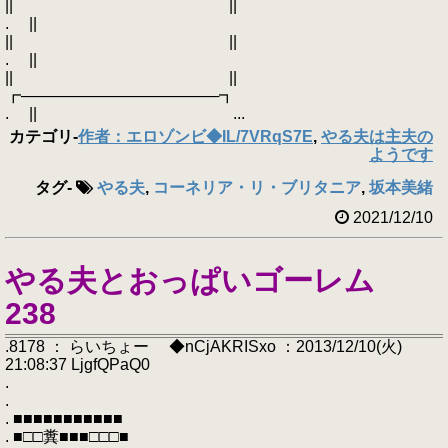
|| ||
. ||
|| ||
. ||
|| ||
┏──────────────────┓
. || ...
カテゴリ
-
作者：エロゾンビ◆IL/7VRqS7E
,
やる夫は主夫の
ようです
タグ
-
やる夫
,
コーネリア・リ・ブリタニア
,
坂本美緒
2021/12/10
やる夫とおっぱいゴーレム
238
.8178 ： らいちょー ◆nCjAKRISxo ：2013/12/10(火)
21:08:37 LjgfQPaQ0
.
.
. ■■■■■■■■■■■
. ■□□糞■■■□□□■