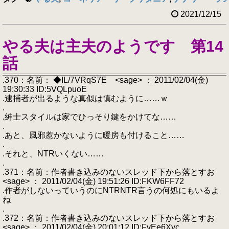
2021/12/15
やる夫は主夫のようです 第14
話
.370：名前： ◆IL/7VRqS7E <sage> ： 2011/02/04(金)
19:30:33 ID:5VQLpuoE
.逮捕者が出るような真似は慎むように……ｗ
.
.紳士スタイルは家でひっそり鍵をかけてな……
.
.あと、風邪惹かないように暖房も付けること……
.
.それと、NTRいくない……
.
.371：名前：作者書き込みのないスレッド下から落とすお
<sage> ： 2011/02/04(金) 19:51:26 ID:FKW6FF72
.作者がしないっていうのにNTRNTR言うの何処にもいるよ
ね
.
.372：名前：作者書き込みのないスレッド下から落とすお
<sage> ： 2011/02/04(金) 20:01:12 ID:FvEe6Xyc