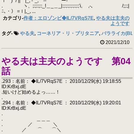
ｉ ) "/ || |_, ‐"_, -‐'" ` ー‐'"
. ヽ、;:;::;::_!＿_＿_|:;:;:;:;:;:;:;'i, ,‐､ /;;:;|
ﾆ､・） =ｌ|,_, ...
カテゴリ
-
作者：エロゾンビ◆IL/7VRqS7E
,
やる夫は主夫の
ようです
タグ
-
やる夫
,
コーネリア・リ・ブリタニア
,
バラライカ(BLA
2021/12/10
やる夫は主夫のようです 第04
話
.293：名前： ◆IL/7VRqS7E ： 2010/12/29(水) 19:18:55
ID:KrBxj.dE
.短いけど始めるよっ……！
.
.294：名前： ◆IL/7VRqS7E ： 2010/12/29(水) 19:20:01
ID:KrBxj.dE
.
. ＿＿＿
. ／ ＼
. ／ ⌒ ⌒＼