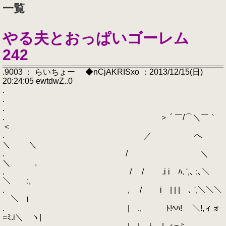
一覧
やる夫とおっぱいゴーレム
242
.9003 ： らいちょー ◆nCjAKRISxo ：2013/12/15(日)
20:24:05 ewtdwZ..0
.
.
.
. ＞ ´ ￣/⌒＼￣｀
＜
. ／ へ
＼ ＼
. / ＼
＼ ,
. / / .i i ﾊ. ',､ :､＼
＼ :,
. , / i | | | ､ ',＼＼＼
＼ i
. | ., ﾄ!ﾍﾊ! ＼!,ィォ
=ﾐ.i＼ ヽ|