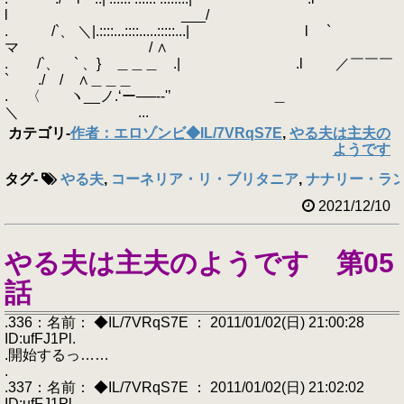
l ___/
. /`、 ＼|.::::...::::.....:::::...| l `
マ / ∧
. /`、 ` 、} ＿＿＿ .| .l ／￣￣￣
` ./ / ∧＿＿＿
. 〈 ヽ__ノ.‘ー──‐‐'’ ＿
＼ ...
カテゴリ
-
作者：エロゾンビ◆IL/7VRqS7E
,
やる夫は主夫の
ようです
タグ
-
やる夫
,
コーネリア・リ・ブリタニア
,
ナナリー・ラ
2021/12/10
やる夫は主夫のようです 第05
話
.336：名前： ◆IL/7VRqS7E ： 2011/01/02(日) 21:00:28
ID:ufFJ1Pl.
.開始するっ……
.
.337：名前： ◆IL/7VRqS7E ： 2011/01/02(日) 21:02:02
ID:ufFJ1Pl.