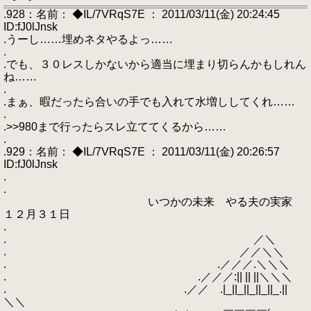
.928：名前： ◆IL/7VRqS7E ： 2011/03/11(金) 20:24:45
ID:fJ0lJnsk
.うーし……埋めネタやるよっ……
.
.でも、３０レスしかないから適当に埋まり切らんかもしれん
ね……
.
.まぁ、暇だったら合いの手でも入れて水増ししてくれ……
.
.>>980まで行ったらスレ立ててくるから……
.
.929：名前： ◆IL/7VRqS7E ： 2011/03/11(金) 20:26:57
ID:fJ0lJnsk
.
.
いつかの未来 やる夫の実家
１２月３１日
.
. ／＼
. ／／＼＼
. .／／／.＼＼＼
. .／／／:|| || ||＼＼＼
. .／／ .|_||_||_||_||_.||
＼＼