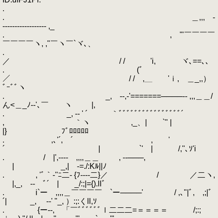
.
. ＿,,, -
------------------ ,_
. , '"￣￣￣￣
￣￣￣￣ヽ, ,"￣ヽ￣`ヾ､、
.
／ / / 'i, ヾ､==､､
. (ﾞ
／ / / ,＿ 'ｉ, ＿_,,）
ﾞｰﾞﾞヽ
. _, -‐,‐'=======────-- ,,,＿＿/
ん<＿_ﾉ-‐'､￣ ヽ |,
. _, -‐ ' ´ ｀ﾞﾞﾞﾞﾞﾞﾞﾞﾞﾞﾞﾞﾞﾞﾞﾞ´
, ｀ヽ ,_、| `" |
|} ﾌﾞﾛﾛﾛﾛﾛ
. ,､'´, ´ , '
´ | `' | /,''､ｿ'i
. / |',---- ,,,,＿＿ , --───,
| _,| -=./:Kﾙ||ﾉ
. , 'ﾞ｀‐''ﾆ二‐ {ﾌ----二}／ / ／二ヽ,
|,_, -‐ ﾞ´ | _/:;|={).llﾞ
. i`ー ,,,,＿￣￣￣￣ `ー────' / ,､"|ﾞ,ゞ,;|ﾞ
´| _, -‐' "_, ）:;:くll,ｿ
. {ー--, 「￣ﾞﾞﾞﾞﾞﾞｌ二二二=＝＝＝＝ /;:;