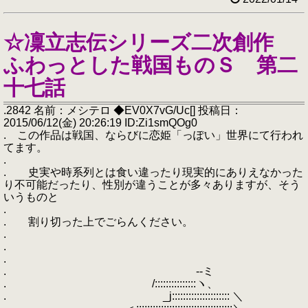
☆凜立志伝シリーズ二次創作
ふわっとした戦国ものＳ 第二
十七話
.2842 名前：メシテロ ◆EV0X7vG/Uc[] 投稿日：
2015/06/12(金) 20:26:19 ID:Zi1smQOg0
. この作品は戦国、ならびに恋姫「っぽい」世界にて行われ
てます。
.
. 史実や時系列とは食い違ったり現実的にありえなかった
り不可能だったり、性別が違うことが多々ありますが、そう
いうものと
.
. 割り切った上でごらんください。
.
.
.
. --ミ
. /:::::::::::::::ヽ、
. _j::::::::::::::::::::: ＼