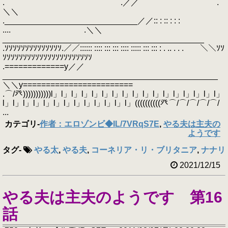
. .／／ ￣￣￣￣´ .
＼＼
._____________________________／／:: : :: : : :
.... .＼＼
____________________________________________
.ｿｿｿｿｿｿｿｿｿｿｿｿｿｿ.／／:::::: :::: ::: ::: :::: ::::: ::: ::: : . .. . . . ＼＼ｿｿ
ｿｿｿｿｿｿｿｿｿｿｿｿｿｿｿｿｿｿｿｿｿｿ
.=============y／／
_______________________________________________
＼＼y========================
.⌒/癶)))))))))))l」l」l」l」l」l」l」l」l」l」l」l」l」l」l」l」l」
l」l」l」l」l」l」l」l」l」l」l」l」l」((((((((((癶⌒/⌒/⌒/⌒/⌒/
...
カテゴリ
-
作者：エロゾンビ◆IL/7VRqS7E
,
やる夫は主夫の
ようです
タグ
-
やる太
,
やる夫
,
コーネリア・リ・ブリタニア
,
ナナリ
2021/12/15
やる夫は主夫のようです 第16
話