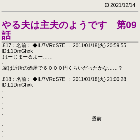
2021/12/14
やる夫は主夫のようです 第09
話
.817：名前： ◆IL/7VRqS7E ： 2011/01/18(火) 20:59:55
ID:L1DmGhxk
.はーじまーるよー……
.
.家は近所の酒屋で６０００円くらいだったかな……？
.
.818：名前： ◆IL/7VRqS7E ： 2011/01/18(火) 21:00:28
ID:L1DmGhxk
.
.
.
.
.
昼前
.
.
.