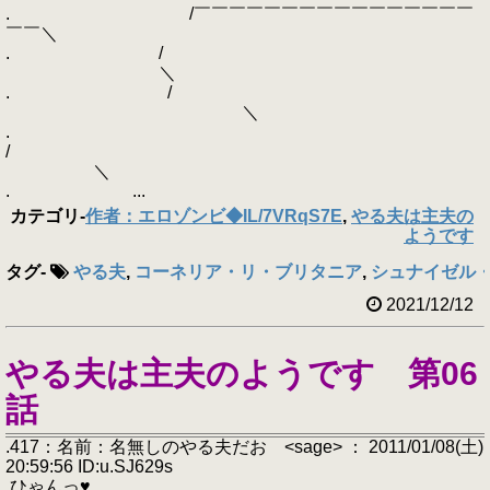
. /￣￣￣￣￣￣￣￣￣￣￣￣￣￣￣￣
￣￣＼
. /
＼
. /
＼
.
/
＼
. ...
カテゴリ
-
作者：エロゾンビ◆IL/7VRqS7E
,
やる夫は主夫の
ようです
タグ
-
やる夫
,
コーネリア・リ・ブリタニア
,
シュナイゼル
2021/12/12
やる夫は主夫のようです 第06
話
.417：名前：名無しのやる夫だお <sage> ： 2011/01/08(土)
20:59:56 ID:u.SJ629s
.ひゃんっ♥