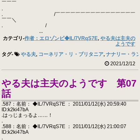
￣￣￣
.
. /￣￣￣￣￣￣￣￣￣￣￣￣￣￣￣￣
￣￣＼
. /
...
カテゴリ
-
作者：エロゾンビ◆IL/7VRqS7E
,
やる夫は主夫の
ようです
タグ
-
やる夫
,
コーネリア・リ・ブリタニア
,
ナナリー・ラ
2021/12/12
やる夫は主夫のようです 第07
話
.587：名前： ◆IL/7VRqS7E ： 2011/01/12(水) 20:59:40
ID:k2ki47bA
.はっじまっるよ……！
.
.588：名前： ◆IL/7VRqS7E ： 2011/01/12(水) 21:00:07
ID:k2ki47bA
.