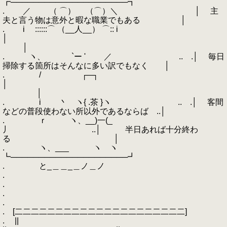
┏─────────────────────┓
. ／ （ ⌒） （⌒）＼ │ 主
夫と言う物は意外と暇な職業でもある │
. i ::::::⌒ （__人__） ⌒:: i
│
│
. ヽ、 `ー ' ／ .. .│ 毎日
掃除する箇所はそんなに多い訳でもなく │
. / ┌─┐
│
│
. i 丶 ヽ{ .茶 }ヽ .. .│ 客間
などの普段使わない所以外であるならば ..│
. ｒ ヽ、__)一(_
丿 ..│ 半日あれば十分終わ
る │
. ヽ、___ ヽ ヽ
┗─────────────────────┛
. と_＿＿_＿ノ＿ノ
.
.
.
.
. [二二二二二二二二二二二二二二二二二二二二二]
. ||