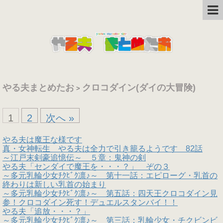
やる夫まとめたお
クロコダイン(ダイの大冒険)
>
1
2
次へ »
やる夫は魔王な様です
真・女神転生 やる夫は全力で引き籠るようです 82話
～江戸末剣豪追憶伝～ ５章：鬼神の剣
やる夫「センダイで魔王を・・・？」 ぞの３
～多元乳輪少女ﾁｸﾋﾞｸ凛♪～ 第十一話：エピローグ・乳首の
終わりは新しい乳首の始まり
～多元乳輪少女ﾁｸﾋﾞｸ凛♪～ 第五話：四天王クロコダイン見
参！クロコダイン死す！デュエルスタンバイ！！
やる夫「追放・・・？」
～多元乳輪少女ﾁｸﾋﾞｸ凛♪～ 第三話：乳輪少女・チクビンビ