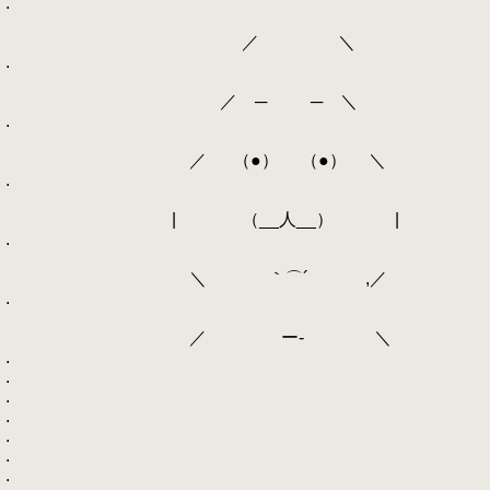
.
／ ＼
.
／ ─ ─ ＼
.
／ （●） （●） ＼
.
| （__人__） |
.
＼ ｀⌒´ ,／
.
／ ー‐ ＼
.
.
.
.
.
.
.