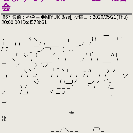
会
.667 名前：やみ主◆MIYUKi3/ss[] 投稿日：2020/05/21(Thu)
20:00:00 ID:df578b61
.
. __
.. _ く＼__ ┌_‐┐ _} }__ r '^
Ｌ ｢)｢) __/ ７＿___ _,ノ￣/
/''７ _ノ￣/ | ) ,.、
.. r'└ く/⌒l ) ／ ´、 ｀7 T´__ 7/´|
ｌ ヽ /_ ____ / /￣ ／ / / ___ /
￣ ／ 〉 ' ,ノ
. ￣＼ヽ.´ └'⌒ヽｌ -= .ﾊ -‐' (/ .ノ|
|_) / /＿--' ￣/ / / /_ ノ / ￣/ / r'／
. ＼) (（__)ノ _／ノ ヽﾞ,､
_ ヽノ ｉ＿＿＿7 /__/ /＿____.
ノ /__/ ヾﾆニつ
. ｀
ー' ────────────────────
.
性
隷
.
. ＿＿／＼＿＿ /￣/＿___