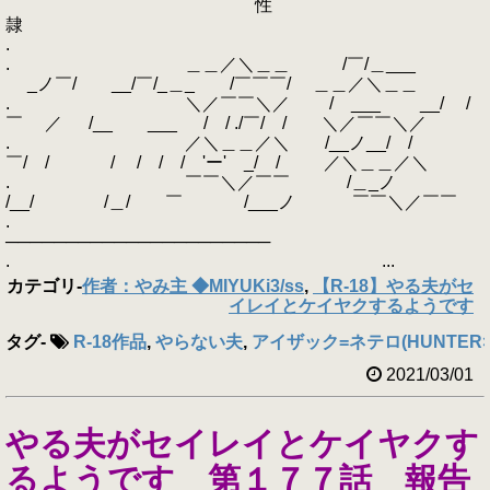
性
隷
.
. ＿＿／＼＿＿ /￣/＿___
_ノ￣/ __/￣/_＿_ /￣￣￣/ ＿＿／＼＿＿
. ＼／￣￣＼／ / ___ __/ /
￣ ／ /__ ___ / / ./￣/ / ＼／￣￣＼／
. ／＼＿＿／＼ /__ノ__/ /
￣/ / / / / / 'ー' _/ / ／＼＿＿／＼
. ￣￣＼／￣￣ /＿_ノ
/__/ /＿/ ￣ /___ノ ￣￣＼／￣￣
.
──────────────────────
. ...
カテゴリ
-
作者：やみ主 ◆MIYUKi3/ss
,
【R-18】やる夫がセ
イレイとケイヤクするようです
タグ
-
R-18作品
,
やらない夫
,
アイザック=ネテロ(HUNTER×
2021/03/01
やる夫がセイレイとケイヤクす
るようです 第１７７話 報告