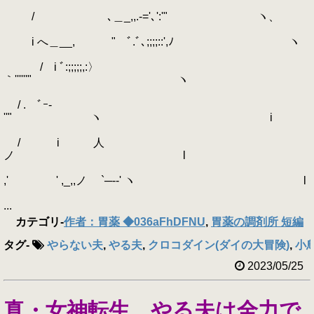
/ ､＿_,,.-='､':'" ヽ、
i へ＿__, " ﾞ.ﾞ､;;;;::',ﾉ ヽ
/ i ﾞ:;;;;;,:〉
｀''''''" ヽ
/ . ﾞｰ-
''" ヽ i
/ i 人
ノ l
,' ' ,_,,ノ `─-‐' ヽ l
...
カテゴリ
-
作者：胃薬 ◆036aFhDFNU
,
胃薬の調剤所 短編
タグ
-
やらない夫
,
やる夫
,
クロコダイン(ダイの大冒険)
,
小
2023/05/25
真・女神転生 やる夫は全力で