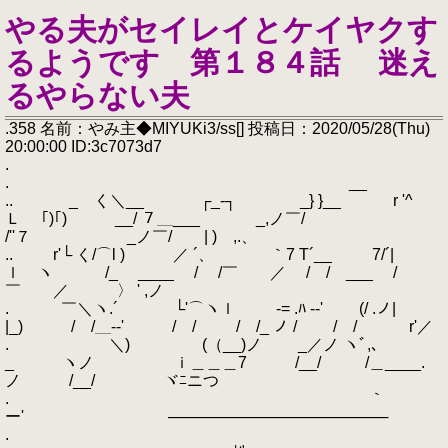
やる夫がセイレイとケイヤクす
るようです 第１８４話 迷え
るやらない夫
.358 名前：やみ主◆MIYUKi3/ss[] 投稿日：2020/05/28(Thu)
20:00:00 ID:3c7073d7
.
. __
.. _ く＼__ ┌_‐┐ _} }__ r '^
Ｌ ｢)｢) __/ ７＿___ _,ノ￣/
/''７ _ノ￣/ | ) ,.、
.. r'└ く/⌒l ) ／ ´、 ｀7 T´__ 7/´|
ｌ ヽ /_ ____ / /￣ ／ / / ___ /
￣ ／ 〉 ' ,ノ
. ￣＼ヽ.´ └'⌒ヽｌ -= .ﾊ -‐' (/ .ノ|
|_) / /＿--' ￣/ / / /_ ノ / ￣/ / r'／
. ＼) (（__)ノ _／ノ ヽﾞ,､
_ ヽノ ｉ＿＿＿7 /__/ /＿____.
ノ /__/ ヾﾆニつ
. ｀
ー' ────────────────────
.