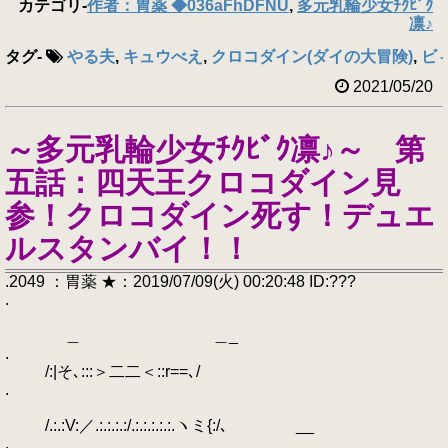
カテゴリ
-
作者：胃薬 ◆036aFhDFNU
,
多元乳輪少女ﾁｸﾋﾞｸ
凛♪
タグ
-
やる夫
,
キュウべえ
,
クロコダイン(ダイの大冒険)
,
ビ
2021/05/20
～多元乳輪少女ﾁｸﾋﾞｸ凛♪～ 第
五話：四天王クロコダイン見
参！クロコダイン死す！デュエ
ルスタンバイ！！
.2049 ：胃薬 ★：2019/07/09(火) 00:20:48 ID:???
.
＿ ＿_
.
/:|そ､:::＞二二＜::r==､/
.
/.:.:V:／.:.:.:.:/.:.:.:.:.:.ヽミ{:/､ __
. ＿