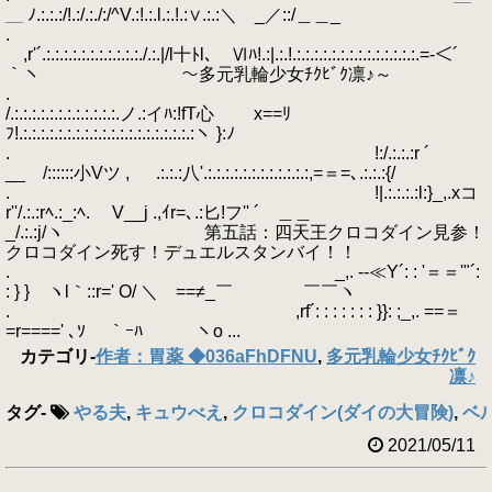
＿ ﾉ.:.:.:/!.:/.:./:/^V.:!.:.l.:.!.:∨.:.:＼ _／::/＿＿_
.
,r'´.:.:.:.:.:.:.:.:.:.:.:./.:.|/l十ﾄl､ Ⅵﾊ!.:|.:.!.:.:.:.:.:.:.:.:.:.:.:.:.:.:.=-＜´
｀ヽ ～多元乳輪少女ﾁｸﾋﾞｸ凛♪～
.
/.:.:.:.:.:.:.:.:.:.:.:.:.ノ.:イﾊ:!fT心 x==ﾘ
ﾌ!.:.:.:.:.:.:.:.:.:.:.:.:.:.:.:.:.:.:.:.:ヽ }:ﾉ
. !:/.:.:.:r ´
__ /::::::小Vツ , .:.:.:八'.:.:.:.:.:.:.:.:.:.:.:.:,=＝=､.:.:.:{/
. !|.:.:.:.:l:}_,.xコ
r''/.:.:rﾍ.:_:ﾍ. V__j .,ｲr=､.:匕!フ'' ´ ＿＿
_/.:.:j/ヽ 第五話：四天王クロコダイン見参！
クロコダイン死す！デュエルスタンバイ！！
. _,. --≪Y´: : '＝＝'"´:
: } } ヽl｀::r=' O/ ＼ゝ==≠_￣ ￣￣ヽ
. ,rf´: : : : : : : }}: ;_,. ==＝
=r====' ､ｿ ｀ｰﾊ ヽo ...
カテゴリ
-
作者：胃薬 ◆036aFhDFNU
,
多元乳輪少女ﾁｸﾋﾞｸ
凛♪
タグ
-
やる夫
,
キュウべえ
,
クロコダイン(ダイの大冒険)
,
ベ
2021/05/11