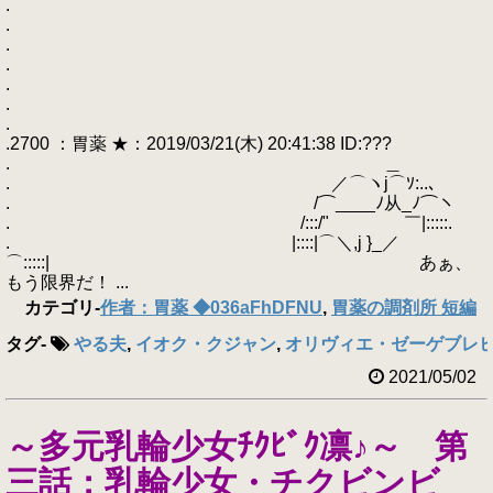
.
.
.
.
.
.
.
.2700 ：胃薬 ★：2019/03/21(木) 20:41:38 ID:???
. ＿
. ／⌒ヽj⌒ｿ:..､
. /⌒____ﾉ从_ﾉ⌒ヽ
. /:::/" ￣|:::::.
. |::::|⌒＼,j }_／
⌒:::::| あぁ、
もう限界だ！ ...
カテゴリ
-
作者：胃薬 ◆036aFhDFNU
,
胃薬の調剤所 短編
タグ
-
やる夫
,
イオク・クジャン
,
オリヴィエ・ゼーゲブレ
2021/05/02
～多元乳輪少女ﾁｸﾋﾞｸ凛♪～ 第
三話：乳輪少女・チクビンビ