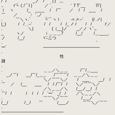
/''７ _ノ￣/ | ) ,.、
.. r'└ く/⌒l ) ／ ´、 ｀7 T´__ 7/´|
ｌ ヽ /_ ____ / /￣ ／ / / ___ /
￣ ／ 〉 ' ,ノ
. ￣＼ヽ.´ └'⌒ヽｌ -= .ﾊ -‐' (/ .ノ|
|_) / /＿--' ￣/ / / /_ ノ / ￣/ / r'／
. ＼) (（__)ノ _／ノ ヽﾞ,､
_ ヽノ ｉ＿＿＿7 /__/ /＿____.
ノ /__/ ヾﾆニつ
. ｀
ー' ────────────────────
.
性
隷
.
. ＿＿／＼＿＿ /￣/＿___
_ノ￣/ __/￣/_＿_ /￣￣￣/ ＿＿／＼＿＿
. ＼／￣￣＼／ / ___ __/ /
￣ ／ /__ ___ / / ./￣/ / ＼／￣￣＼／
. ／＼＿＿／＼ /__ノ__/ /
￣/ / / / / / 'ー' _/ / ／＼＿＿／＼
. ￣￣＼／￣￣ /＿_ノ
/__/ /＿/ ￣ /___ノ ￣￣＼／￣￣
.
──────────────────────