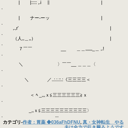
| |::::: ,.i ∥ |
.
| ナー-ーッ |
.
,.,r' |
.
（人,,＿,,） |
.
７￣￣ __ ＿＿,,,,,,_＿ ,.!
.
＼ 〉￣￣__ ＿＿＿〈
.
＼ ／..:.:.::.:《三三三三＜
.
＜ ﾍ _,,,ｘ≦三三三三三三≧ｘ
.
_,,ｘ≦三三三三三三三三三三〉
. ...
カテゴリ
-
作者：胃薬 ◆036aFhDFNU
,
真・女神転生 やる
夫は全力で引き籠るようです