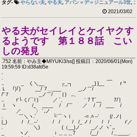
タグ
-
やらない夫
,
やる夫
,
アバン＝デ＝ジニュアール3世
,
エ
2021/03/02
やる夫がセイレイとケイヤクす
るようです 第１８８話 こい
しの発見
.752 名前：やみ主◆MIYUKi3/ss[] 投稿日：2020/06/01(Mon)
19:59:59 ID:d38afd5e
.
. __
.. _ く＼__ ┌_‐┐ _} }__ r '^
Ｌ ｢)｢) __/ ７＿___ _,ノ￣/
/''７ _ノ￣/ | ) ,.、
.. r'└ く/⌒l ) ／ ´、 ｀7 T´__ 7/´|
ｌ ヽ /_ ____ / /￣ ／ / / ___ /
￣ ／ 〉 ' ,ノ
. ￣＼ヽ.´ └'⌒ヽｌ -= .ﾊ -‐' (/ .ノ|
|_) / /＿--' ￣/ / / /_ ノ / ￣/ / r'／
. ＼) (（__)ノ _／ノ ヽﾞ,､
_ ヽノ ｉ＿＿＿7 /__/ /＿____.