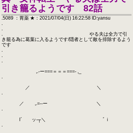
引き籠るようです 82話
.5089 ：胃薬 ★：2021/07/04(日) 16:22:58 ID:yansu
.
.
. やる夫は全力で引
き籠る為に葛葉に入るようです/隠者として敵を排除するよう
です
.
.
.
,.-ー===＝＝＝===- ,_
.
／ ＼
.
／ ,.=--ー ＼
.
l´ ッ-┬＼ ﾞｉ
.