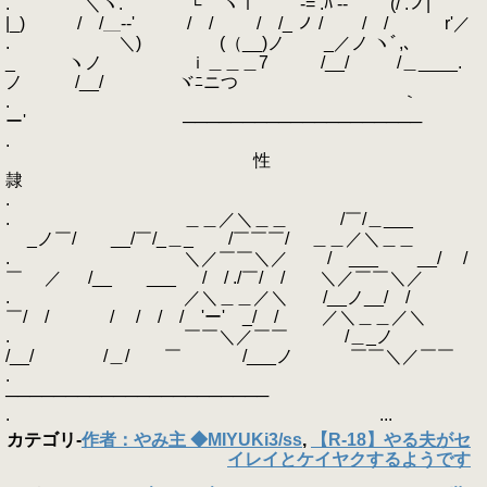
. ￣＼ヽ.´ └'⌒ヽｌ -= .ﾊ -‐' (/ .ノ|
|_) / /＿--' ￣/ / / /_ ノ / ￣/ / r'／
. ＼) (（__)ノ _／ノ ヽﾞ,､
_ ヽノ ｉ＿＿＿7 /__/ /＿____.
ノ /__/ ヾﾆニつ
. ｀
ー' ────────────────────
.
性
隷
.
. ＿＿／＼＿＿ /￣/＿___
_ノ￣/ __/￣/_＿_ /￣￣￣/ ＿＿／＼＿＿
. ＼／￣￣＼／ / ___ __/ /
￣ ／ /__ ___ / / ./￣/ / ＼／￣￣＼／
. ／＼＿＿／＼ /__ノ__/ /
￣/ / / / / / 'ー' _/ / ／＼＿＿／＼
. ￣￣＼／￣￣ /＿_ノ
/__/ /＿/ ￣ /___ノ ￣￣＼／￣￣
.
──────────────────────
. ...
カテゴリ
-
作者：やみ主 ◆MIYUKi3/ss
,
【R-18】やる夫がセ
イレイとケイヤクするようです