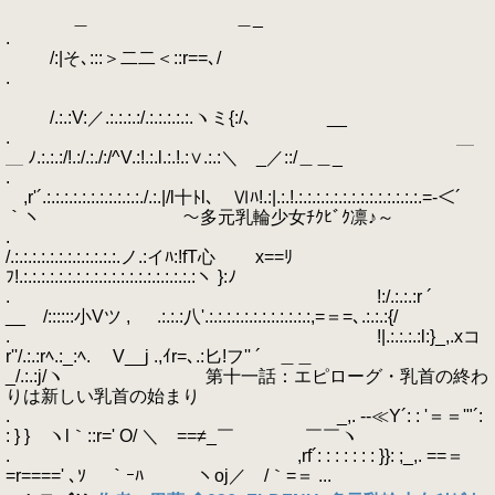
＿ ＿_
.
/:|そ､:::＞二二＜::r==､/
.
/.:.:V:／.:.:.:.:/.:.:.:.:.:.ヽミ{:/､ __
. ＿
＿ ﾉ.:.:.:/!.:/.:./:/^V.:!.:.l.:.!.:∨.:.:＼ _／::/＿＿_
.
,r'´.:.:.:.:.:.:.:.:.:.:.:./.:.|/l十ﾄl､ Ⅵﾊ!.:|.:.!.:.:.:.:.:.:.:.:.:.:.:.:.:.:.=-＜´
｀ヽ ～多元乳輪少女ﾁｸﾋﾞｸ凛♪～
.
/.:.:.:.:.:.:.:.:.:.:.:.:.ノ.:イﾊ:!fT心 x==ﾘ
ﾌ!.:.:.:.:.:.:.:.:.:.:.:.:.:.:.:.:.:.:.:.:ヽ }:ﾉ
. !:/.:.:.:r ´
__ /::::::小Vツ , .:.:.:八'.:.:.:.:.:.:.:.:.:.:.:.:,=＝=､.:.:.:{/
. !|.:.:.:.:l:}_,.xコ
r''/.:.:rﾍ.:_:ﾍ. V__j .,ｲr=､.:匕!フ'' ´ ＿＿
_/.:.:j/ヽ 第十一話：エピローグ・乳首の終わ
りは新しい乳首の始まり
. _,. --≪Y´: : '＝＝'"´:
: } } ヽl｀::r=' O/ ＼ゝ==≠_￣ ￣￣ヽ
. ,rf´: : : : : : : }}: ;_,. ==＝
=r====' ､ｿ ｀ｰﾊ ヽoj／ /｀=＝ ...