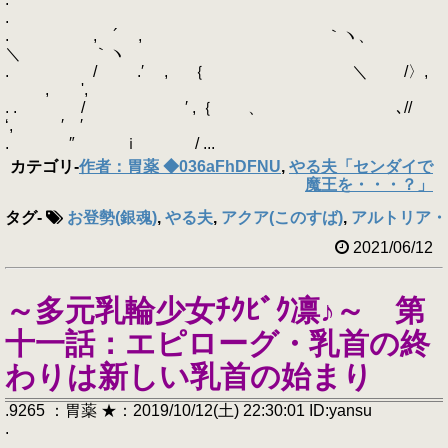
.
. , ´ , ｀ヽ、
＼ ｀ヽ
. / .′ , ｛ ＼ /〉,
, ',
. . / ′ ,｛ 、 ､//
‘, ′ ′
. ″ ｉ / ...
カテゴリ
-
作者：胃薬 ◆036aFhDFNU
,
やる夫「センダイで
魔王を・・・？」
タグ
-
お登勢(銀魂)
,
やる夫
,
アクア(このすば)
,
アルトリア・ペ
2021/06/12
～多元乳輪少女ﾁｸﾋﾞｸ凛♪～ 第
十一話：エピローグ・乳首の終
わりは新しい乳首の始まり
.9265 ：胃薬 ★：2019/10/12(土) 22:30:01 ID:yansu
.