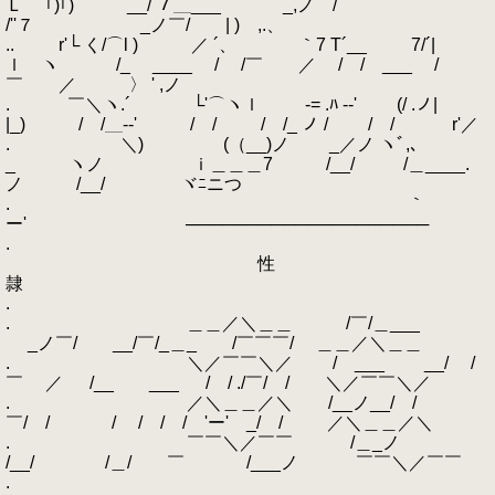
Ｌ ｢)｢) __/ ７＿___ _,ノ￣/
/''７ _ノ￣/ | ) ,.、
.. r'└ く/⌒l ) ／ ´、 ｀7 T´__ 7/´|
ｌ ヽ /_ ____ / /￣ ／ / / ___ /
￣ ／ 〉 ' ,ノ
. ￣＼ヽ.´ └'⌒ヽｌ -= .ﾊ -‐' (/ .ノ|
|_) / /＿--' ￣/ / / /_ ノ / ￣/ / r'／
. ＼) (（__)ノ _／ノ ヽﾞ,､
_ ヽノ ｉ＿＿＿7 /__/ /＿____.
ノ /__/ ヾﾆニつ
. ｀
ー' ────────────────────
.
性
隷
.
. ＿＿／＼＿＿ /￣/＿___
_ノ￣/ __/￣/_＿_ /￣￣￣/ ＿＿／＼＿＿
. ＼／￣￣＼／ / ___ __/ /
￣ ／ /__ ___ / / ./￣/ / ＼／￣￣＼／
. ／＼＿＿／＼ /__ノ__/ /
￣/ / / / / / 'ー' _/ / ／＼＿＿／＼
. ￣￣＼／￣￣ /＿_ノ
/__/ /＿/ ￣ /___ノ ￣￣＼／￣￣
.