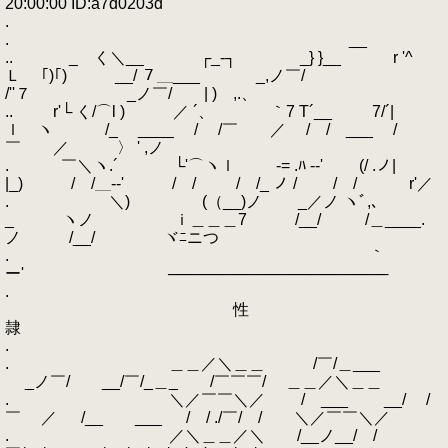
20:00:00 ID:a7d0203d
.
. __
.. _ く＼__ ┌_‐┐ _} }__ r '^
Ｌ ｢)｢) __/ ７＿___ _,ノ￣/
/''７ _ノ￣/ | ) ,.、
.. r'└ く/⌒l ) ／ ´、 ｀7 T´__ 7/´|
ｌ ヽ /_ ____ / /￣ ／ / / ___ /
￣ ／ 〉 ' ,ノ
. ￣＼ヽ.´ └'⌒ヽｌ -= .ﾊ -‐' (/ .ノ|
|_) / /＿--' ￣/ / / /_ ノ / ￣/ / r'／
. ＼) (（__)ノ _／ノ ヽﾞ,､
_ ヽノ ｉ＿＿＿7 /__/ /＿____.
ノ /__/ ヾﾆニつ
. ｀
ー' ────────────────────
.
性
隷
.
. ＿＿／＼＿＿ /￣/＿___
_ノ￣/ __/￣/_＿_ /￣￣￣/ ＿＿／＼＿＿
. ＼／￣￣＼／ / ___ __/ /
￣ ／ /__ ___ / / ./￣/ / ＼／￣￣＼／
. ／＼＿＿／＼ /__ノ__/ /