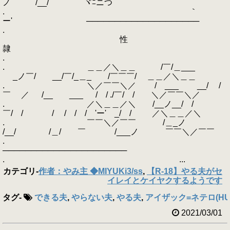
ノ /__/ ヾﾆニつ
. ｀
ー' ────────────────────
.
性
隷
.
. ＿＿／＼＿＿ /￣/＿___
_ノ￣/ __/￣/_＿_ /￣￣￣/ ＿＿／＼＿＿
. ＼／￣￣＼／ / ___ __/ /
￣ ／ /__ ___ / / ./￣/ / ＼／￣￣＼／
. ／＼＿＿／＼ /__ノ__/ /
￣/ / / / / / 'ー' _/ / ／＼＿＿／＼
. ￣￣＼／￣￣ /＿_ノ
/__/ /＿/ ￣ /___ノ ￣￣＼／￣￣
.
──────────────────────
. ...
カテゴリ
-
作者：やみ主 ◆MIYUKi3/ss
,
【R-18】やる夫がセ
イレイとケイヤクするようです
タグ
-
できる夫
,
やらない夫
,
やる夫
,
アイザック=ネテロ(HUN
2021/03/01