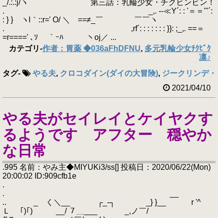
_/.:.:j/ヽ 第三話：乳輪少女・チクビンビン！
. _,. --≪Y´: : '＝＝'"´:
: } } ヽl｀::r=' O/ ＼ゝ==≠_￣ ￣￣ヽ
. ,rf´: : : : : : : }}: ;_,. ==＝
=r====' ､ｿ ｀ｰﾊ ヽoj／ ...
カテゴリ
-
作者：胃薬 ◆036aFhDFNU
,
多元乳輪少女ﾁｸﾋﾞｸ
凛♪
タグ
-
やる夫
,
クロコダイン(ダイの大冒険)
,
ジークリンデ・
2021/04/10
やる夫がセイレイとケイヤクす
るようです アフター 穏やか
な日常
.995 名前：やみ主◆MIYUKi3/ss[] 投稿日：2020/06/22(Mon)
20:00:02 ID:909cfb1e
.
. __
.. _ く＼__ ┌_‐┐ _} }__ r '^
Ｌ ｢)｢) __/ ７＿___ _,ノ￣/