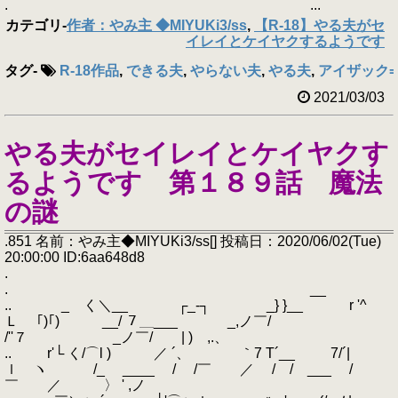
. ...
カテゴリ
-
作者：やみ主 ◆MIYUKi3/ss
,
【R-18】やる夫がセ
イレイとケイヤクするようです
タグ
-
R-18作品
,
できる夫
,
やらない夫
,
やる夫
,
アイザック=ネ
2021/03/03
やる夫がセイレイとケイヤクす
るようです 第１８９話 魔法
の謎
.851 名前：やみ主◆MIYUKi3/ss[] 投稿日：2020/06/02(Tue)
20:00:00 ID:6aa648d8
.
. __
.. _ く＼__ ┌_‐┐ _} }__ r '^
Ｌ ｢)｢) __/ ７＿___ _,ノ￣/
/''７ _ノ￣/ | ) ,.、
.. r'└ く/⌒l ) ／ ´、 ｀7 T´__ 7/´|
ｌ ヽ /_ ____ / /￣ ／ / / ___ /
￣ ／ 〉 ' ,ノ