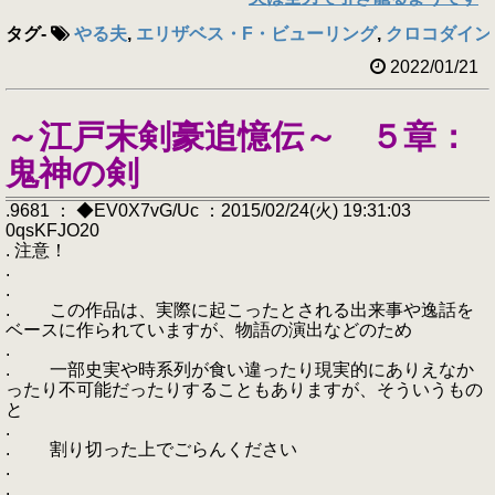
タグ
-
やる夫
,
エリザベス・F・ビューリング
,
クロコダイン
2022/01/21
～江戸末剣豪追憶伝～ ５章：
鬼神の剣
.9681 ： ◆EV0X7vG/Uc ：2015/02/24(火) 19:31:03
0qsKFJO20
. 注意！
.
.
. この作品は、実際に起こったとされる出来事や逸話を
ベースに作られていますが、物語の演出などのため
.
. 一部史実や時系列が食い違ったり現実的にありえなか
ったり不可能だったりすることもありますが、そういうもの
と
.
. 割り切った上でごらんください
.
.