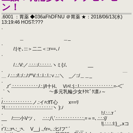
ン！
.6001 ：胃薬 ◆036aFhDFNU ＠胃薬 ★：2018/06/13(水)
13:19:46 HOST:???
.
＿ ＿_
.
/:|そ､:::＞二二＜::r==､/
.
/.:.:V:／.:.:.:.:/.:.:.:.:.:.ヽミ{:/､ __
. ＿
＿ ﾉ.:.:.:/!.:/.:./:/^V.:!.:.l.:.!.:∨.:.:＼ _／::/＿＿_
.
,r'´.:.:.:.:.:.:.:.:.:.:.:./.:.|/l十ﾄl､ Ⅵﾊ!.:|.:.!.:.:.:.:.:.:.:.:.:.:.:.:.:.:.=-＜´
｀ヽ ～多元乳輪少女ﾁｸﾋﾞｸ凛♪～
.
/.:.:.:.:.:.:.:.:.:.:.:.:.ノ.:イﾊ:!fT心 x==ﾘ
ﾌ!.:.:.:.:.:.:.:.:.:.:.:.:.:.:.:.:.:.:.:.:ヽ }:ﾉ
. !:/.:.:.:r ´
__ /::::::小Vツ , .:.:.:八'.:.:.:.:.:.:.:.:.:.:.:.:,=＝=､.:.:.:{/
. !|.:.:.:.:l:}_,.xコ
r''/.:.:rﾍ.:_:ﾍ. V__j .,ｲr=､.:匕!フ'' ´ ＿＿