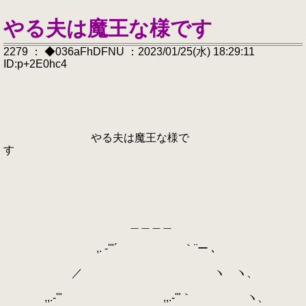
やる夫は魔王な様です
2279 ： ◆036aFhDFNU ：2023/01/25(水) 18:29:11
ID:p+2E0hc4
やる夫は魔王な様で
す
＿＿＿＿
,. -'"´ ｀¨ー ､
／ ヽ ヽ、
,,.-'" ,,.-'"｀ ヽ、