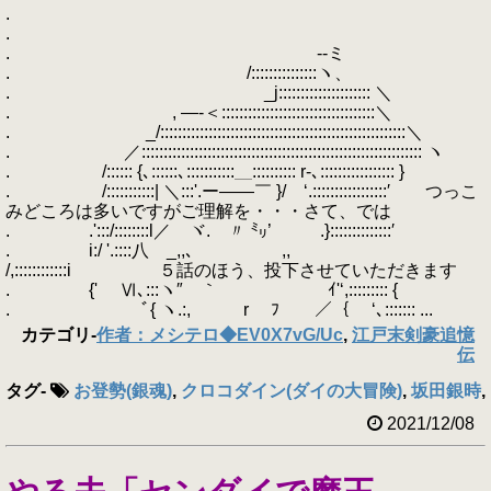
.
.
. --ミ
. /:::::::::::::::ヽ、
. _j::::::::::::::::::::: ＼
. , ―-＜:::::::::::::::::::::::::::::::::::＼
. _/::::::::::::::::::::::::::::::::::::::::::::::::::::::::＼
. ／:::::::::::::::::::::::::::::::::::::::::::::::::::::::::::::::: ヽ
. /:::::: {､::::::､:::::::::::＿:::::::::: r-､::::::::::::::::: }
. /:::::::::::| ＼:::'.ー――￣ }/ ‘.:::::::::::::::::′ つっこ
みどころは多いですがご理解を・・・さて、では
. .':::/::::::::l／ ヾ. 〃 ㍉’ .}::::::::::::::′
. i:/ '.::::八 _,,､ ,,
/,::::::::::::i ５話のほう、投下させていただきます
. {' Ⅵ､:::ヽ″ ｀ ｲ'‘,::::::::: {
. ﾞ{ ヽ.:, r ﾌ ／｛ ‘､::::::: ...
カテゴリ
-
作者：メシテロ◆EV0X7vG/Uc
,
江戸末剣豪追憶
伝
タグ
-
お登勢(銀魂)
,
クロコダイン(ダイの大冒険)
,
坂田銀時
,
2021/12/08