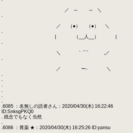
／ ─ ─ ＼
.
／ （●） （●） ＼
.
| （__人__） |
.
＼ ｀⌒´ ,／
.
／ ー‐ ＼
.
.
.
.
.
.
.6085 ：名無しの読者さん：2020/04/30(木) 16:22:46
ID:SnksgPKQ0
. 残念でもなく当然
.
.6086 ：胃薬 ★：2020/04/30(木) 16:25:26 ID:yansu
.