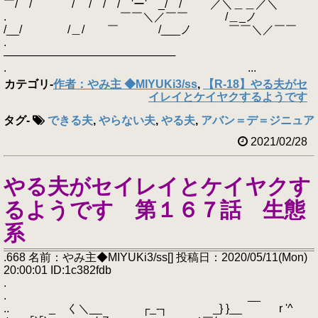
￣/ / / / / / 'ー' _/ / ／＼＿＿／＼
. ￣￣＼／￣￣ /＿_ノ
/__/ /＿/ ￣ /___ノ ￣￣＼／￣￣
.
──────────────────────
. ...
カテゴリ
-
作者：やみ主 ◆MIYUKi3/ss
,
【R-18】やる夫がセ
イレイとケイヤクするようです
タグ
-
できる夫
,
やらない夫
,
やる夫
,
アバン＝デ＝ジニュア
2021/02/28
やる夫がセイレイとケイヤクす
るようです 第１６７話 生態
系
.668 名前：やみ主◆MIYUKi3/ss[] 投稿日：2020/05/11(Mon)
20:00:01 ID:1c382fdb
.
. __
.. _ く＼__ ┌_‐┐ _} }__ r '^