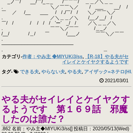
_ノ￣/ __/￣/_＿_ /￣￣￣/ ＿＿／＼＿＿
. ＼／￣￣＼／ / ___ __/ /
￣ ／ /__ ___ / / ./￣/ / ＼／￣￣＼／
. ／＼＿＿／＼ /__ノ__/ /
￣/ / / / / / 'ー' _/ / ／＼＿＿／＼
. ￣￣＼／￣￣ /＿_ノ
/__/ /＿/ ￣ /___ノ ￣￣＼／￣￣
.
──────────────────────
. ...
カテゴリ
-
作者：やみ主 ◆MIYUKi3/ss
,
【R-18】やる夫がセ
イレイとケイヤクするようです
タグ
-
できる夫
,
やらない夫
,
やる夫
,
アイザック=ネテロ(HUN
2021/03/01
やる夫がセイレイとケイヤクす
るようです 第１６９話 邪魔
したのは誰だ？
.862 名前：やみ主◆MIYUKi3/ss[] 投稿日：2020/05/13(Wed)