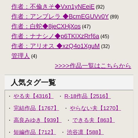
作者：不倫きそ◆Vxn1yNEeiE
(92)
作者：アンブレラ ◆BcmEGUVv0Y
(89)
作者：白蛇◆8jeCXHjXos
(47)
作者：ナナシノ◆p6TKIXzRrf6a
(45)
作者：アリオス ◆xzQ4o1XguM
(32)
管理人
(4)
>>>>作品一覧はこちらから
人気タグ一覧
やる夫【4316】
R-18作品【2516】
・
・
完結作品【1767】
やらない夫【1270】
・
・
高良みゆき【939】
できる夫【863】
・
・
短編作品【712】
渋谷凛【588】
・
・