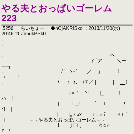
やる夫とおっぱいゴーレム
223
.5256 ： らいちょー ◆nCjAKRISxo ：2013/11/20(水)
20:46:11 an5ukPSk0
.
.
.
. ヘ
. ィ ´ア ＼ー
―‐┐
. /｀ ヽ‐ ´ ／ ｊ !｀
ヽ !
. / ｒｰｭ､ /７／ | | __）
i
. ├＝｀ '~´ |_ !
ハ !
. | ｌ＿! ´￣ ｌ !
ｲ! |
. | |,,ｚｭx ｚ=＝ﾃ ﾏｌ ´
ｊ ! ～～やる夫とおっぱいゴーレム～～
. ! ｊ!´ﾏｊ ﾏ:ｃﾊ
ﾏ / |