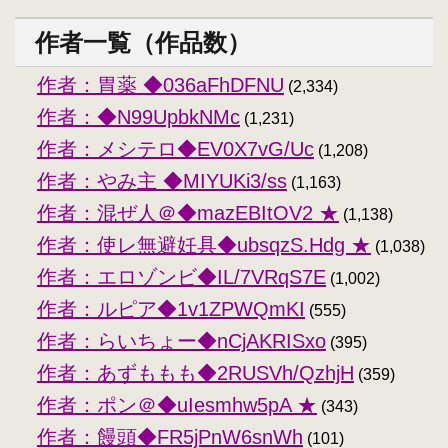
作者一覧（作品数）
作者：胃薬 ◆036aFhDFNU
(2,334)
作者：◆N99UpbkNMc
(1,231)
作者：メシテロ◆EV0X7vG/Uc
(1,208)
作者：やみ主 ◆MIYUKi3/ss
(1,163)
作者：混ぜ人＠◆mazEBItOV2 ★
(1,138)
作者：使レ無避妊具◆ubsqzS.Hdg ★
(1,038)
作者：エロゾンビ◆IL/7VRqS7E
(1,002)
作者：ルピア◆1v1ZPWQmKI
(555)
作者：らいちょー◆nCjAKRISxo
(395)
作者：あずももも◆2RUSVh/QzhjH
(359)
作者：ポン＠◆uIesmhw5pA ★
(343)
作者：饅頭◆FR5jPnW6snWh
(101)