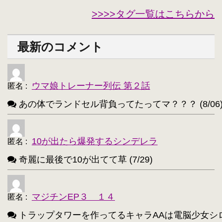
できない夫【262】
キル夫【260】
・
・
>>>>タグ一覧はこちらから
セシリア・オルコット【240】
・
西住みほ【237】
坂本美緒【223】
・
・
最新のコメント
ミーナ・ディートリンデ・ヴィルケ【223】
・
ニャル子【218】
・
ウマ娘トレーナー列伝 第２話
匿名
:
アルトリア・ペンドラゴン(Fate)【214】
・
あの体でランドセル背負ってたってマ？？？ (8/06
ユウキ(SAO)【214】
古明地こいし【210】
・
・
アクア(このすば)【208】
キョン【205】
・
・
10が出たら爆発するシンデレラ
匿名
:
レミリア・スカーレット(東方project)【203】
・
奇麗に最後で10が出てて草 (7/29)
アイリスフィール・フォン・アインツベルン【20
・
高町なのは【202】
浅間・智【198】
・
・
マジチンEP３ １４
匿名
:
響(艦これ)【197】
夜神月【196】
・
・
トラップタワーを作ってるキャラAAは電脳少女シロ(VTube