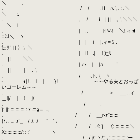
＼ ,
. / / .i i ﾊ. ',､ :､＼
＼ :,
. , / i | | | ､ ',＼＼＼
＼ i
. | ., ﾄ!ﾍﾊ! ＼!,ィォ
=ﾐ.i＼ ヽ|
. | | i |,ィ=ミ､
辷ﾘ '.| | ）:､ ＼
. | i! .| ! 辷ﾘ
| ! ＼＼
. | ハ | |ﾊ '
| | | ､ ',
. / ､ﾄ､ { ヽ
- ｨ| !, i | } ! ～～やる夫とおっぱ
いゴーレム～～
. / ＞ __ ..ィ
＿!j/ | ! j/
. / ,
}::||:::::::::::::::７ニ≧=- ..,,
. / / __r-ｫ'':::::::
{ﾄ､:::::::r''_＿/::/: :/ ｀゛ ､
. / / .ｲ: } 〈:::::::::::::＼
X:::::::::::::/: : :' ヽ
. / / j/::ヽ/:::､:::::::::::::::ー