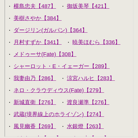
横島忠夫【487】
御坂美琴【421】
・
・
美樹さやか【384】
・
ダージリン(ガルパン)【364】
・
月村すずか【341】
暁美ほむら【336】
・
・
メドゥーサ(Fate)【308】
・
シャーロット・E・イェーガー【289】
・
我妻由乃【286】
涼宮ハルヒ【283】
・
・
ネロ・クラウディウス(Fate)【279】
・
新城直衛【276】
渡良瀬準【276】
・
・
武蔵(境界線上のホライゾン)【274】
・
風見幽香【269】
水銀燈【263】
・
・