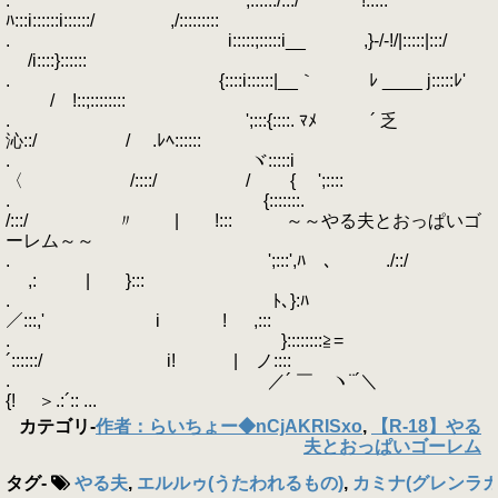
. ,::::::/:::/ !:::::
ﾊ:::i::::::i::::::/ ,/:::::::::
. i:::::;:::::i__ ,}-/-!/|:::::|:::/
/i::::}::::::
. {::::i::::::|__｀ ﾚ ____ j:::::ﾚ'
/ !::;::::::::
. ';:::{::::. ﾏﾒ ´ 乏
沁::/ / .ﾚﾍ::::::
. ヾ:::::i
〈 /::::/ / { ';::::
. {:::::::.
/:::/ 〃 | !::: ～～やる夫とおっぱいゴ
ーレム～～
. ';:::',ﾊ ､ ./::/
,: | }:::
. ﾄ､}:ﾊ
／:::,' i ! ,:::
. }::::::::≧=
´::::::/ i! | ノ::::
. ／´ ￣ ヽ¨´＼
{! ＞.:´:: ...
カテゴリ
-
作者：らいちょー◆nCjAKRISxo
,
【R-18】やる
夫とおっぱいゴーレム
タグ
-
やる夫
,
エルルゥ(うたわれるもの)
,
カミナ(グレンラガ