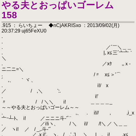
やる夫とおっぱいゴーレム
158
.915 ： らいちょー ◆nCjAKRISxo ：2013/09/02(月)
20:37:29 uj65FeXU0
.
.
. ／´￣＼＿＿
. |, x≦三´亠亠｀
＼
. ／xｹ ,,ｘ‐
ニ二ニ=＼
. /〃 x≦＞'⌒
´ ,、 ｀ヾ 、
. i!/ x
／ / ,＼ ':.
. i!'
〃 / / ＼＼ i! ＿＿＿＿_
～～やる夫とおっぱいゴーレム～～
. ,、 . i!// , ,i_x
亠ｰ┴‐ﾄ､ i! ／ニニニ斗‐'ﾞ¨
. ／i!iヽ、 / ＼ i!/ /!＼ ／ ＼＿＿
／ ヽi! ／ / _,.斗‐'ﾞ
. ／ ,x i!', ヽ, / ,' ,'| ＼ | , i! ,x≦