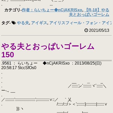
. , ...
カテゴリ
-
作者：らいちょー◆nCjAKRISxo
,
【R-18】やる
夫とおっぱいゴーレム
タグ
-
やる夫
,
アイギス
,
アイリスフィール・フォン・アイ
2021/05/13
やる夫とおっぱいゴーレム
150
.9561 ： らいちょー ◆nCjAKRISxo ：2013/08/25(日)
20:58:17 5lccSfOs0
.
.
. __ ＿ _
. ／::::::ン´::::::::ヾ´::::::＼
ー-.､ __
.
／:::::::::'::::::::::::::::::::';::::::::::::∨::／ ｀乂
. /:::::/:::/＞＜';:::::::}::::::::::|:::::::∨
}}:ヽ