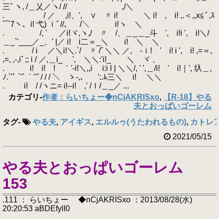
三ﾞヽ, /＿乂／ヽ/ // ,/＼
. / ／ ,i!、', ∨ 〃 i! ＼ i! , i! ,.＜,,x≦ﾞ,ｽ
⌒7ヽ、i! 弋) ｉﾞ//、 /＼ i!ヽ ＼
. /, ' ／i!ヾ,ヽ,/ 〃 /、＿_＿_斗 ', i!i ', i!＼/
＿_`'___／_、' |／ i! i二＝_＼ i! ＼ ＼
. / i ／＼i!＼.`/ 〃 /ﾞ＼＼ ／, ‐ｉ! ' i! i ', i! ,=＝,
,=, ,-,iﾞ;; i / ／,＿i_ ', ＼＼:'i!_ ＼ ヾ 、
. i! i! ! ｀'‐i!＼,,i i:i l | ＼＼/, ' ',＿/i! ' i!｜', 圦＿,
ﾉ.`'ﾞ `'ﾞ｀''ﾞ/ / / ＼ ゝ-,、 ':.ﾑ三＼ i! ＼＼
. i! / /ヽニ= i!‐‐i! ,' /ｌ/＿_／ ...
カテゴリ
-
作者：らいちょー◆nCjAKRISxo
,
【R-18】やる
夫とおっぱいゴーレム
タグ
-
やる夫
,
アイギス
,
エルルゥ(うたわれるもの)
,
カトレア
2021/05/15
やる夫とおっぱいゴーレム
153
.111 ： らいちょー ◆nCjAKRISxo ：2013/08/28(水)
20:20:53 aBDEfylI0
.