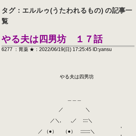
タグ：エルルゥ(うたわれるもの) の記事一
覧
やる夫は四男坊 １７話
6277 ：胃薬 ★：2022/06/19(日) 17:25:45 ID:yansu
やる夫は四男坊
＿＿＿
／ ＼
／＼, ,／ ::::＼
,
／ （●） （●） ::::::::＼