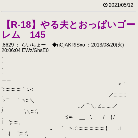
2021/05/12
【R-18】やる夫とおっぱいゴー
レム 145
.8629 ： らいちょー ◆nCjAKRISxo ：2013/08/20(火)
20:06:04 EWz/GhsE0
.
.
.
.
＿＿
. ＞.:
´:::::::::::::::｀:.＜
. ／::::::::::
＞''´ ｀ヽ:::＼
. ,,ノ⌒＼,,∠:::;;;:::／
/ ',＼::::',
. r≦=- __＿',＿ / { /
i ';::::::,
. ,. ´ ＞.:´:::::::::::::::::::::::{ .i
.| ';:::::',