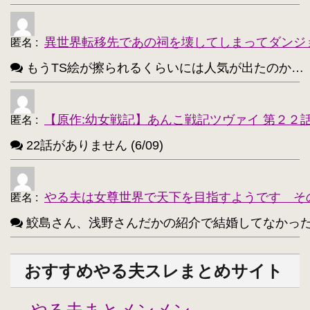
異世界転移先であの祠を壊してしまってダンジ
匿名
:
もうTS絵が擦られるくらいには人気が出たのか…（困惑） 
【原作:幼女戦記】あんこ戦記ツヴァイ 第２２
匿名
:
22話がありません (6/09)
やる夫は女尊世界で天下を目指すようです そ
匿名
:
鮫島さん、浅野さんだかの紹介で結婚してなかったっけ？
おすすめやる夫スレまとめサイト