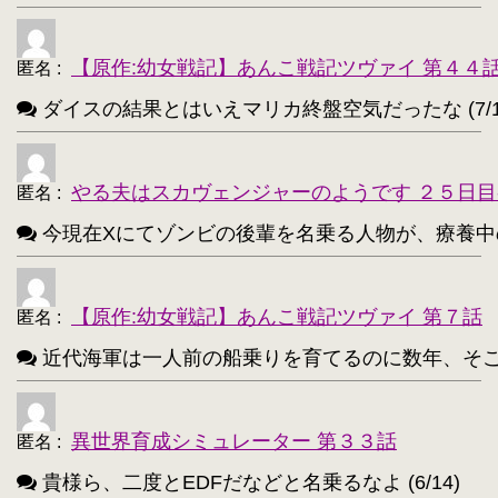
アティ(サモンナイト)【194】
・
西住まほ【189】
【原作:幼女戦記】あんこ戦記ツヴァイ 第４４
・
匿名
:
ダイスの結果とはいえマリカ終盤空気だったな (7/1
サーニャ・V・リトヴャク【188】
・
アンチョビ(ガルパン)【188】
・
やる夫はスカヴェンジャーのようです ２５日目
匿名
:
不知火(艦これ)【186】
・
今現在Xにてゾンビの後輩を名乗る人物が、療養中のゾンビ
めぐみん(このすば)【172】
・
ターニャ・デグレチャフ【172】
・
【原作:幼女戦記】あんこ戦記ツヴァイ 第７話
匿名
:
鹿目まどか【168】
・
近代海軍は一人前の船乗りを育てるのに数年、そこから一人
異世界育成シミュレーター 第３３話
匿名
:
貴様ら、二度とEDFだなどと名乗るなよ (6/14)