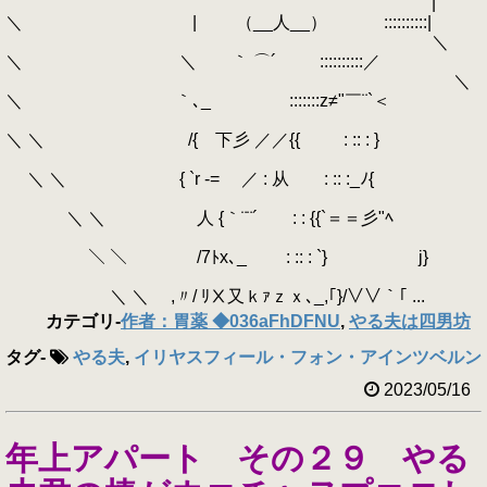
|
＼ | （__人__） ::::::::::|
＼
＼ ＼ ｀ ⌒´ ::::::::::／
＼
＼ ｀､_ :::::::z≠"￣¨`＜
＼ ＼ /{ 下彡 ／／{{ : :: : }
＼ ＼ { `r ‐= ／ : 从 : :: :_ﾉ{
＼ ＼ 人 {｀¨¨´ : : {{`＝＝彡"ﾍ
＼ ＼ /7ﾄx､_ : :: : `} j}
＼ ＼ ,〃/ ﾘⅩ又ｋｧｚｘ､_,｢}/∨∨｀｢ ...
カテゴリ
-
作者：胃薬 ◆036aFhDFNU
,
やる夫は四男坊
タグ
-
やる夫
,
イリヤスフィール・フォン・アインツベルン
2023/05/16
年上アパート その２９ やる