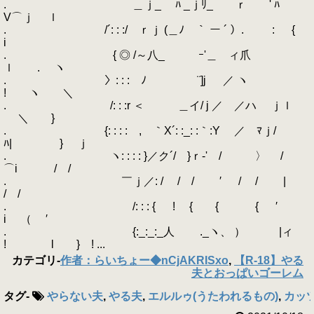
. ＿ｊ_ ﾊ _ｊﾘ_ ｒ ゞ' ﾊ
V⌒ｊ ｌ
. /´: : :/ ｒｊ (＿ﾉ￣｀ ー ´ ）. : {
i
. { ◎ /～八_ ｰ'＿ ィ爪
ｌ . ヽ
. 〉: : :￣ﾉ ￣ ¨]j ／ ヽ
! ヽ ＼
. /: : :r ＜ ＿イ/ j ／ ／ハ ｊｌ
＼ }
. {: : : :ゝ, ｀X´: :_: :｀:Y ／ ﾏｊ/
ﾊ| } ｊ
. ヽ: : : : }／ク´/ }ｒ‐' / 〉 /
⌒i / /
. ￣ｊ／: / / / ′ / / |
/ /
. /: : : { ! { { { ′
i （ ′
. {:_:_:_人 ゝ._ヽ、 ） |ィ
! l } ! ...
カテゴリ
-
作者：らいちょー◆nCjAKRISxo
,
【R-18】やる
夫とおっぱいゴーレム
タグ
-
やらない夫
,
やる夫
,
エルルゥ(うたわれるもの)
,
カッ