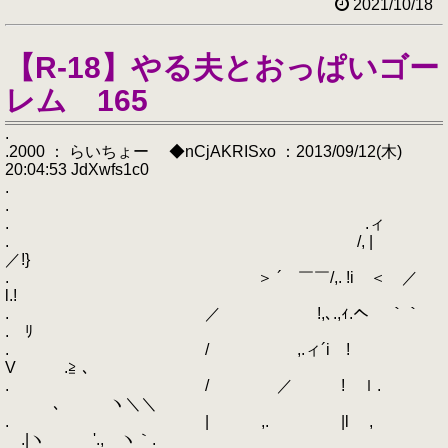
2021/10/18
【R-18】やる夫とおっぱいゴー
レム 165
.
.2000 ： らいちょー ◆nCjAKRISxo ：2013/09/12(木)
20:04:53 JdXwfs1c0
.
.
. .ィ
. /, |
／!}
. ＞ ´ ￣￣/,. !i ＜ ／
l.!
. ／ !,､.,ｨ.へ ｀｀
. ﾘ
. / ,.ィ´i !
V .≧ ､
. / ／ ! ｌ.
､ ヽ＼＼
. | ,. |l ,
.|ヽ '., ヽ｀.