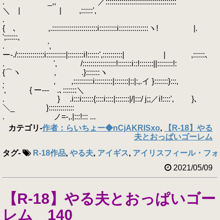
. _,, ´ ／::::::::::::::::::::::::::::::::::::
＼ | | ,::::::',
.
{ ､ ,.:::::::::::::::::::::::i:::::::::i:::::::::::::::ヽ! |.
';::::::,
. ',
ー-./::::::::::::::i::::::::::|::::::::i!::::::',::::::::::| | ,::::::､
. ', /:::::::::::::::::!:::::::i::!:::::::||::::::::!:
{⌒ヽ , .}:::::::ヽ
. , ,::::::::::i:::::::::|:::::::|::|:,.イ }:::::::}:::,
', { ー--- .､:::::::＼
. } .i:::i::::::{::::i::::|:::::::|/|:::/ j;;／i!::::', }､
＼_ }:::::::::::::
. ノ=-,.|:::!::: ...
カテゴリ
-
作者：らいちょー◆nCjAKRISxo
,
【R-18】やる
夫とおっぱいゴーレム
タグ
-
R-18作品
,
やる夫
,
アイギス
,
アイリスフィール・フォ
2021/05/09
【R-18】やる夫とおっぱいゴー
レム 140