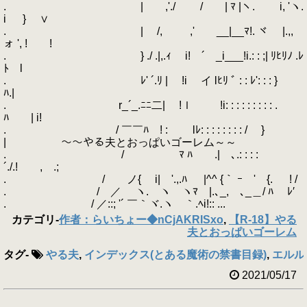
. | ,'./ / | ﾏ |ヽ. i, 'ヽ.
i } ∨
. | /, ,' __|__ﾏ!. ヾ |.,,
ォ ', ! !
. } ./ .|,.ｨ i! ´ _i___!i.: : ;| ﾘﾋﾘﾉ .ﾚ
ﾄ l
. ﾚ' ´.ﾘ | !i イ lﾋﾘ ﾞ : : ﾚ': : : }
ﾊ.|
. r_´_.ﾆﾆ二| !ｌ !i: : : : : : : : : .
ﾊ | i!
. / ￣￣ﾊ ! : lﾚ: : : : : : : : / }
| ～～やる夫とおっぱいゴーレム～～
. / ﾏ ﾊ .| ､.: : : :
´./.! , .;
. / ノ{ i| '.,.ﾊ |^^ {｀ ｰ ' {. ! /
. / ／ ヽ. ヽ ヽﾏ |.､_, ､_＿/ ﾊ ﾚ′
. / ／::; '´ ￣｀ヾ.ヽ ｀.ﾍi!:: ...
カテゴリ
-
作者：らいちょー◆nCjAKRISxo
,
【R-18】やる
夫とおっぱいゴーレム
タグ
-
やる夫
,
インデックス(とある魔術の禁書目録)
,
エルル
2021/05/17