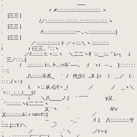
. ──-
. ｒ.≠:.:.:.:.:.:.:.:.:.:.:.:.:.:.:.:.:.:. ＞
|三三 |
. /／:.:.:.:.:.:.:.:..:.:.:.:.:..:.:.:.:.:.:.:.:..:.:.:.ヽ
|三三 |
. .ｲ:.:.:.:.:.:.:.:.:.:.:.:.:.:ー.､-､:.:.:.:.:.:.:.:.:.:.:.}
|三三 |
. ／:.:.:.:.:.:.:.:.:.::ト .:ｰ＜:.:.＼ヽ :.:.:.:.:.:.:.
i ｒi三三..「: :ヽ
. .／/:.:.:.:.:. i:.ヽ:.:.ヽ ＼二二ヽ彳 :.:__:.:.「レ┐ .i
ゝ三／: : :..{
. / .;.:.:.:.:.:. ﾄ::..ト､:.ﾍ斗´-‐‐‐-､ ゝ:/ ヽi -- .､ }: : : : : : :
: : :;
. .八:.:.:.:.斗爪_ ｀ ./ 代少》...X .} i i ＿／ i: :
: : : :./ヽ: :i
. l. ヽ:.: 从 心ﾘヽ_i ／ ノ _ヽ＼
ヽ: : _:_:_i___|:/
. i ＼八____ノ.| ｀￣￣ γ乂 .
「:.:.:.:.:.:.ヽ≦二二二ヽ
. 乂｀ﾍ ｀ /i/∨
乂:.:.:.:.:.:.:ﾑﾆｒ=≠=ﾏﾆ:| ／
. -- _ゝ -＿´ .ｲ .| 八:.:.:.:.:.::.:.寸
ﾆニ.|ﾆﾆYﾉ＼ .／
. ／ .｀＼ .／r＜≧
ｭ.､」:.:.:.:.:.:.:./ﾆﾆﾆ.|ニﾆi ＼＿＿／