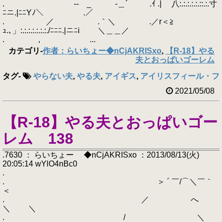
. -- _ゝ -＿´ .ｲ .| 八:.:.:.:.:.::.:.寸
ﾆニ.|ﾆﾆYﾉ＼ .／
. ／ .｀＼ .／r＜≧
ｭ.､」:.:.:.:.:.:.:./ﾆﾆﾆ.|ニﾆi ＼＿＿／
. , ...
カテゴリ
-
作者：らいちょー◆nCjAKRISxo
,
【R-18】やる
夫とおっぱいゴーレム
タグ
-
やらない夫
,
やる夫
,
アイギス
,
アイリスフィール・フ
2021/05/08
【R-18】やる夫とおっぱいゴー
レム 138
.7630 ： らいちょー ◆nCjAKRISxo ：2013/08/13(火)
20:05:14 wYlO4nBc0
.
. ＞ ´ ￣/⌒＼￣｀
＜
. ／ へ
＼ ＼
. / ＼