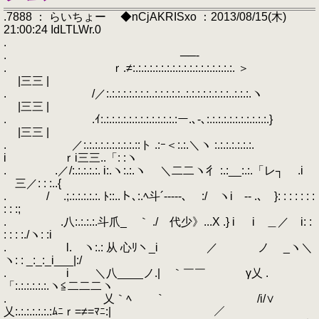
.7888 ： らいちょー ◆nCjAKRISxo ：2013/08/15(木)
21:00:24 IdLTLWr.0
.
. ──-
. ｒ.≠:.:.:.:.:.:.:.:.:.:.:.:.:.:.:.:.:.:. ＞
|三三 |
. /／:.:.:.:.:.:.:.:..:.:.:.:.:..:.:.:.:.:.:.:.:..:.:.:.ヽ
|三三 |
. .ｲ:.:.:.:.:.:.:.:.:.:.:.:.:.:ー.､-､:.:.:.:.:.:.:.:.:.:.:.}
|三三 |
. ／:.:.:.:.:.:.:.:.:.::ト .:ｰ＜:.:.＼ヽ :.:.:.:.:.:.:.
i ｒi三三..「: :ヽ
. .／/:.:.:.:.:. i:.ヽ:.:.ヽ ＼二二ヽ彳 :.:__:.:.「レ┐ .i
ゝ三／: : :..{
. / .;.:.:.:.:.:. ﾄ::..ト､:.ﾍ斗´-‐‐‐-､ ゝ:/ ヽi -- .､ }: : : : : : :
: : :;
. .八:.:.:.:.斗爪_ ｀ ./ 代少》...X .} i i ＿／ i: :
: : : :./ヽ: :i
. l. ヽ:.: 从 心ﾘヽ_i ／ ノ _ヽ＼
ヽ: : _:_:_i___|:/
. i ＼八____ノ.| ｀￣￣ γ乂 .
「:.:.:.:.:.:.ヽ≦二二二ヽ
. 乂｀ﾍ ｀ /i/∨
乂:.:.:.:.:.:.:ﾑﾆｒ=≠=ﾏﾆ:| ／