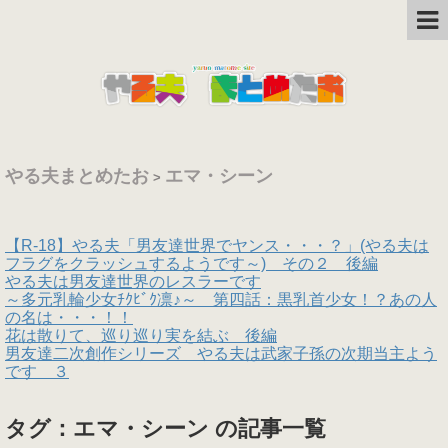
やる夫まとめたお
エマ・シーン
>
【R-18】やる夫「男友達世界でヤンス・・・？」(やる夫は
フラグをクラッシュするようです～) その２ 後編
やる夫は男友達世界のレスラーです
～多元乳輪少女ﾁｸﾋﾞｸ凛♪～ 第四話：黒乳首少女！？あの人
の名は・・・！！
花は散りて、巡り巡り実を結ぶ 後編
男友達二次創作シリーズ やる夫は武家子孫の次期当主よう
です ３
タグ：エマ・シーン の記事一覧