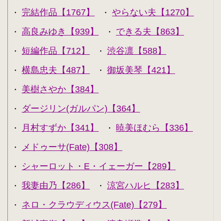
完結作品【1767】
やらない夫【1270】
・
・
高良みゆき【939】
できる夫【863】
・
・
短編作品【712】
渋谷凛【588】
・
・
横島忠夫【487】
御坂美琴【421】
・
・
美樹さやか【384】
・
ダージリン(ガルパン)【364】
・
月村すずか【341】
暁美ほむら【336】
・
・
メドゥーサ(Fate)【308】
・
シャーロット・E・イェーガー【289】
・
我妻由乃【286】
涼宮ハルヒ【283】
・
・
ネロ・クラウディウス(Fate)【279】
・