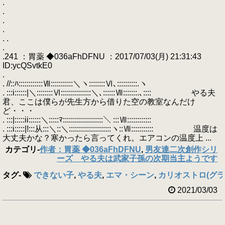
.
.
.
.
. .
.
.241 ：胃薬 ◆036aFhDFNU ：2017/07/03(月) 21:31:43
ID:ycQSvtkE0
.
. //::ﾊ::::::::::::Ⅶ:::::::::::＼ヽ::::::::Ⅵ､::::::::::.ヽ
. :::i::::::|＼::::::::Ⅵ:::::::::::::::＼､::::::Ⅶ:::::::.､:::: やる夫
君、ここは僕らが先生方から借りた空の教室なんだけ
ど・・・
. :::|:::::ii::::::＼:::::ﾏ::::::::::::::::::::＼ :::Ⅶ::::::::::::
. :::i:::::|!:::从:::＼::＼:::::::::::::::::::::ヽ::Ⅶ::::::::::: 温度は
大丈夫かな？寒かったら言ってくれ。エアコンの温度上 ...
カテゴリ
-
作者：胃薬 ◆036aFhDFNU
,
男友達二次創作シリ
ーズ やる夫は武家子孫の次期当主ようです
タグ
-
できない子
,
やる夫
,
エマ・シーン
,
カリオストロ(グ
2021/03/03