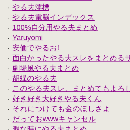
やる夫澪標
・
やる夫電脳インデックス
・
100%自分用やる夫まとめ
・
Yaruyomi
・
安価でやるお!
・
面白かったやる夫スレをまとめる
・
劇場風やる夫まとめ
・
胡蝶のやる夫
・
このやる夫スレ、まとめてもよろ
・
好き好き大好きやる夫くん
・
それにつけても金のほしさよ
・
だっておwwwキャンセル
・
暇な時にやる夫まとめ
・