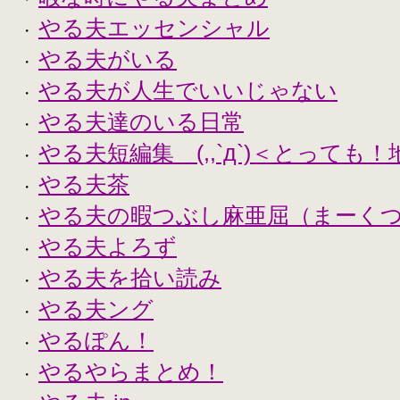
やる夫エッセンシャル
・
やる夫がいる
・
やる夫が人生でいいじゃない
・
やる夫達のいる日常
・
やる夫短編集 (,,`д`)＜とっても
・
やる夫茶
・
やる夫の暇つぶし麻亜屈（まーく
・
やる夫よろず
・
やる夫を拾い読み
・
やる夫ング
・
やるぽん！
・
やるやらまとめ！
・