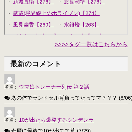
新城直衛【276】
渡良瀬準【276】
・
・
武蔵(境界線上のホライゾン)【274】
・
風見幽香【269】
水銀燈【263】
・
・
できない夫【262】
キル夫【260】
・
・
>>>>タグ一覧はこちらから
セシリア・オルコット【240】
・
西住みほ【237】
坂本美緒【223】
・
・
最新のコメント
ミーナ・ディートリンデ・ヴィルケ【223】
・
ニャル子【218】
・
ウマ娘トレーナー列伝 第２話
匿名
:
アルトリア・ペンドラゴン(Fate)【214】
・
あの体でランドセル背負ってたってマ？？？ (8/06
ユウキ(SAO)【214】
古明地こいし【210】
・
・
アクア(このすば)【208】
キョン【205】
・
・
10が出たら爆発するシンデレラ
匿名
:
レミリア・スカーレット(東方project)【203】
・
奇麗に最後で10が出てて草 (7/29)