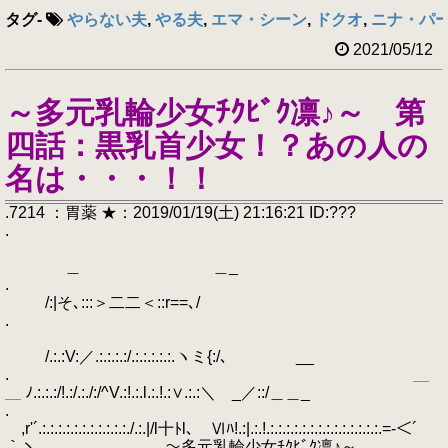
タグ
-
やらない夫
,
やる夫
,
エマ・シーン
,
ドクオ
,
ニナ・パ
2021/05/12
～多元乳輪少女ﾁｸﾋﾞｸ凛♪～ 第
四話：黒乳首少女！？あの人の
名は・・・！！
.7214 ：胃薬 ★：2019/01/19(土) 21:16:21 ID:???
.
＿ ＿_
.
/:|そ､:::＞二二＜::r==､/
.
/.:.:V:／.:.:.:.:/.:.:.:.:.:.ヽミ{:/､ __
. ＿
＿ ﾉ.:.:.:/!.:/.:./:/^V.:!.:.l.:.!.:∨.:.:＼ _／::/＿＿_
.
,r'´.:.:.:.:.:.:.:.:.:.:.:./.:.|/l十ﾄl､ Ⅵﾊ!.:|.:.!.:.:.:.:.:.:.:.:.:.:.:.:.:.:.=-＜´
｀ヽ ～多元乳輪少女ﾁｸﾋﾞｸ凛♪～