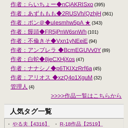
作者：らいちょー◆nCjAKRISxo
(395)
作者：あずももも◆2RUSVh/QzhjH
(361)
作者：ポン＠◆uIesmhw5pA ★
(343)
作者：饅頭◆FR5jPnW6snWh
(101)
作者：不倫きそ◆Vxn1yNEeiE
(94)
作者：アンブレラ ◆BcmEGUVv0Y
(89)
作者：白蛇◆8jeCXHjXos
(47)
作者：ナナシノ◆p6TKIXzRrf6a
(45)
作者：アリオス ◆xzQ4o1XguM
(32)
管理人
(4)
>>>>作品一覧はこちらから
人気タグ一覧
やる夫【4316】
R-18作品【2519】
・
・