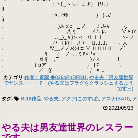
. | ヽ|´_ヽ＼-` ::::::ﾚ'} }リ. j '
i!
. |ﾊ . ｨ炒､ } } . // '
i!
. }从乂:: _ ノ .l .从// {. ∥
. ',八./) ,ｲ /= {ﾊ ∨〃)Y
. ,､､_}_ // }＞＜ /｣｣｣｣｣ ヽ-''ノ
. / / } }/} { ,ｨ::i:iゝ{｣｣｣｣｣｣ゝ― ､ 人
. /V__ノノ./公ｲ:::::∨ ｣｣｣｣｣｣｣｣｣ ノ′
. /{ { ノ ‐…ミｱ∨ ㍉ ',
. /:i:i{ , ''´ } ﾊ.ﾏ. !
. (:i:iア´ } { ﾏ ',
. ／ {{ ,' ﾊ ...
カテゴリ
-
作者：胃薬 ◆036aFhDFNU
,
やる夫「男友達世界
でヤンス・・・？」(やる夫はフラグをクラッシュするよう
です～)
タグ
-
R-18作品
,
やる夫
,
アクア(このすば)
,
アスナ(SAO)
,
ア
2021/05/13
やる夫は男友達世界のレスラー
です