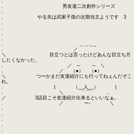
.
. 男友達二次創作シリーズ
.
. やる夫は武家子孫の次期当主ようです 3
.
.
.
.
. ＿＿＿_
. ／
＼ 目立つとは言ったけどあんな目立ち方
したくなかった。
. ／ ─ ─ ＼
. ／ （●） （●）
＼ つーかまだ友達紹介にも行ってねぇんだぞこ
れ。
. | （__人__） |
. ＼ ｀⌒´ ,
／ 3話目こそ友達紹介出来るといいなぁ。
. ／ ー‐ ＼
.
.
.
.
.