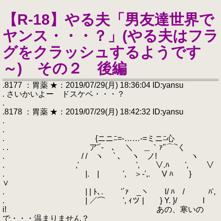
【R-18】やる夫「男友達世界で
ヤンス・・・？」(やる夫はフラ
グをクラッシュするようです
～) その２ 後編
.8177 ：胃薬 ★：2019/07/29(月) 18:36:04 ID:yansu
. さいかいよー ドスケベ・・・？
.
.8178 ：胃薬 ★：2019/07/29(月) 18:42:32 ID:yansu
.
.
. {ニニﾆ=-……-=ミニﾆ心
. . ア'´- ､ ＼ ＿｀ｧ''⌒`'く
. / / ヽ ` ､ ヽ ノ! ヽ
. ,' ', ∨.ﾊ ', ∨
. |. | ', ＞‐',. V ﾊ }
∨
. | | ﾄ､. '´ｧ _ヽ l/ ﾊ / ﾊ',
. | ／⌒ ', ｨツ | } Y. }/ l
i! あの、寒いの
で・・・温まりません？