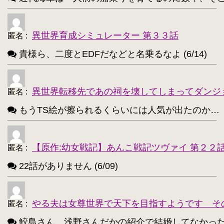
異世界育成シミュレーター 第３３話
匿名
:
貴様ら、二度とEDFだなどと名乗るなよ (6/14)
異世界転移先であの祠を壊してしまってダンジ
匿名
:
もうTS絵が擦られるくらいには人気が出たのか…（困惑） 
【原作:幼女戦記】あんこ戦記ツヴァイ 第２２
匿名
:
22話がありません (6/09)
やる夫は女尊世界で天下を目指すようです そ
匿名
:
鮫島さん、浅野さんだかの紹介で結婚してなかったっけ？