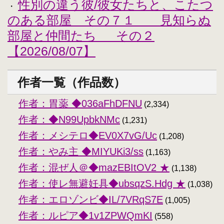
性別の違う彼/彼女たちと、こたつ
・
のある部屋 その７１ 見知らぬ
部屋と仲間たち その２
【2026/08/07】
作者一覧（作品数）
作者：胃薬 ◆036aFhDFNU
(2,334)
作者：◆N99UpbkNMc
(1,231)
作者：メシテロ◆EV0X7vG/Uc
(1,208)
作者：やみ主 ◆MIYUKi3/ss
(1,163)
作者：混ぜ人＠◆mazEBItOV2 ★
(1,138)
作者：使レ無避妊具◆ubsqzS.Hdg ★
(1,038)
作者：エロゾンビ◆IL/7VRqS7E
(1,005)
作者：ルピア◆1v1ZPWQmKI
(558)