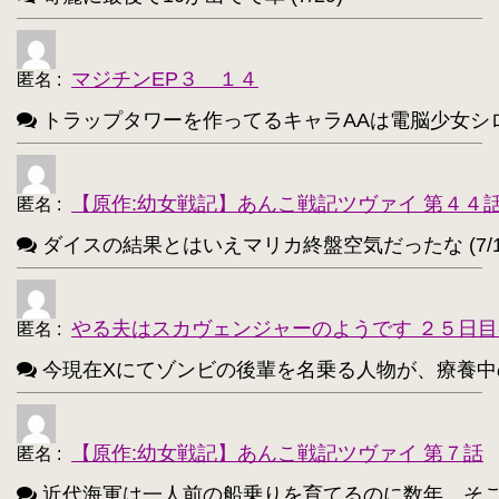
アイリスフィール・フォン・アインツベルン【20
・
高町なのは【202】
浅間・智【198】
・
・
マジチンEP３ １４
匿名
:
響(艦これ)【197】
夜神月【196】
・
・
トラップタワーを作ってるキャラAAは電脳少女シロ(VTube
アティ(サモンナイト)【194】
・
西住まほ【189】
【原作:幼女戦記】あんこ戦記ツヴァイ 第４４
・
匿名
:
ダイスの結果とはいえマリカ終盤空気だったな (7/1
サーニャ・V・リトヴャク【188】
・
アンチョビ(ガルパン)【188】
・
やる夫はスカヴェンジャーのようです ２５日目
匿名
:
不知火(艦これ)【186】
・
今現在Xにてゾンビの後輩を名乗る人物が、療養中のゾンビ
めぐみん(このすば)【172】
・
ターニャ・デグレチャフ【172】
・
【原作:幼女戦記】あんこ戦記ツヴァイ 第７話
匿名
:
鹿目まどか【168】
・
近代海軍は一人前の船乗りを育てるのに数年、そこから一人