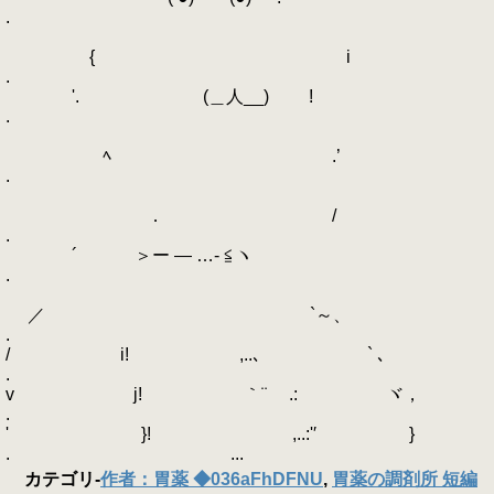
.
{ i
.
'. (＿人__) !
.
ﾍ .’
.
ゝ． /
.
´ ＞ー ― …‐ ≦ヽ
.
／ `～、
.
/ i! ,..､ ` ､
.
v j! ｀¨ .: ヾ，
.
' }! ,..:'′ }
. ...
カテゴリ
-
作者：胃薬 ◆036aFhDFNU
,
胃薬の調剤所 短編