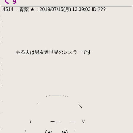
.4514 ：胃薬 ★：2019/07/15(月) 13:39:03 ID:???
.
.
.
.
.
.
やる夫は男友達世界のレスラーです
.
.
.
.
.
.
．- ―― - .、
.
´ ＼
.
/ ー― ― v
.
′ ( ●) (●) '.