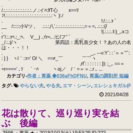
.
/.:.:.:.:.:.:.:.:.:.:.:.:.ノ.:イﾊ:!fT心 x==ﾘ
ﾌ!.:.:.:.:.:.:.:.:.:.:.:.:.:.:.:.:.:.:.:.:ヽ }:ﾉ
. !:/.:.:.:r ´
__ /::::::小Vツ , .:.:.:八'.:.:.:.:.:.:.:.:.:.:.:.:,=＝=､.:.:.:{/
. !|.:.:.:.:l:}_,.xコ
r''/.:.:rﾍ.:_:ﾍ. V__j .,ｲr=､.:匕!フ'' ´ ＿＿
_/.:.:j/ヽ 第四話：黒乳首少女！？あの人の名
は・・・！！
. _,. --≪Y´: : '＝＝'"´:
: } } ヽl｀::r=' O/ ＼ゝ==≠_￣ ￣￣ヽ
. ,rf´: : : : : : : }}: ;_,. ==＝
=r====' ､ｿ ｀ｰﾊ ヽoj／ /｀=＝＝.:.r ､ ...
カテゴリ
-
作者：胃薬 ◆036aFhDFNU
,
胃薬の調剤所 短編
タグ
-
やらない夫
,
やる夫
,
エマ・シーン
,
エレシュキガル(Fat
2021/04/28
花は散りて、巡り巡り実を結
ぶ 後編
.3596 ：胃薬 ★：2018/10/13(土) 19:53:29 ID:???