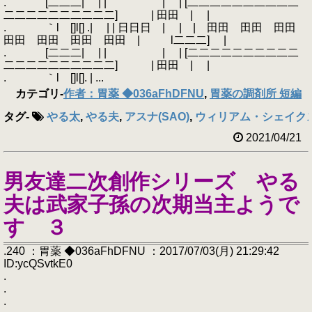
. [二二二| | | | | [二二二二二二二二二二
二二二二二二二二二二] | 田田 | |
. ｀l []l[] .| | | 日日日 | | | 田田 田田 田田
田田 田田 田田 田田 | l二二二] |
. [二二二| | | | | [二二二二二二二二二二
二二二二二二二二二二] | 田田 | |
. ｀l []l[]. | ...
カテゴリ
-
作者：胃薬 ◆036aFhDFNU
,
胃薬の調剤所 短編
タグ
-
やる太
,
やる夫
,
アスナ(SAO)
,
ウィリアム・シェイクスピ
2021/04/21
男友達二次創作シリーズ やる
夫は武家子孫の次期当主ようで
す ３
.240 ：胃薬 ◆036aFhDFNU ：2017/07/03(月) 21:29:42
ID:ycQSvtkE0
.
.
.