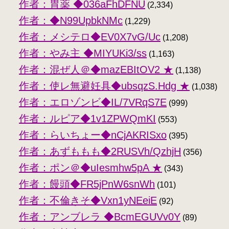
作者：胃薬 ◆036aFhDFNU
(2,334)
作者：◆N99UpbkNMc
(1,229)
作者：メシテロ◆EV0X7vG/Uc
(1,208)
作者：やみ主 ◆MIYUKi3/ss
(1,163)
作者：混ぜ人＠◆mazEBItOV2 ★
(1,138)
作者：使レ無避妊具◆ubsqzS.Hdg ★
(1,038)
作者：エロゾンビ◆IL/7VRqS7E
(999)
作者：ルピア◆1v1ZPWQmKI
(553)
作者：らいちょー◆nCjAKRISxo
(395)
作者：あずももも◆2RUSVh/QzhjH
(356)
作者：ポン＠◆uIesmhw5pA ★
(343)
作者：饅頭◆FR5jPnW6snWh
(101)
作者：不倫きそ◆Vxn1yNEeiE
(92)
作者：アンブレラ ◆BcmEGUVv0Y
(89)