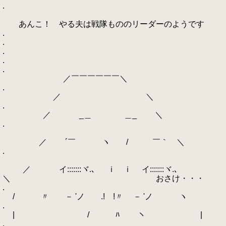
.
あんこ！ やる夫は戦隊もののリーダーのようです
.
.
.
.
.
／￣￣￣￣￣￣＼
.
／ ＼
.
／ _＿ ＿_ ＼
.
／ ´￣ ヽ / ￣｀ ＼
.
／ イ:::::::ヾ.､ ｉ ｉ イ:::::::ヾ.､
＼ おさけ・・・
.
/ 〃 ゝ－ 'ノ .! !〃 ゝ－ 'ノ ヽ
.
| / ﾊ ヽ |
.