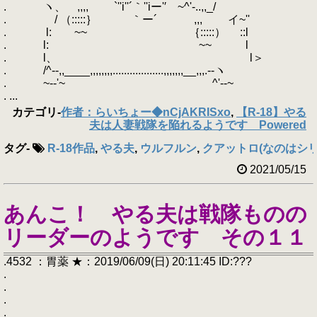
. ヽ、 ,,,, `''i''´｀''iー'′ ~^'‐..,,_/
. / （:::::｝ ｀ー´ ,,, イ~''
. l: ~~ ｛:::::） ::l
. l: ~~ l
. l、 l＞
. /^‐-,,____,,,,,,,,..................,,,,,,,__,,,.--ヽ
. ~‐‐'~ ^'‐‐~
. ...
カテゴリ
-
作者：らいちょー◆nCjAKRISxo
,
【R-18】やる
夫は人妻戦隊を陥れるようです Powered
タグ
-
R-18作品
,
やる夫
,
ウルフルン
,
クアットロ(なのはシリ
2021/05/15
あんこ！ やる夫は戦隊ものの
リーダーのようです その１１
.4532 ：胃薬 ★：2019/06/09(日) 20:11:45 ID:???
.
.
.
.