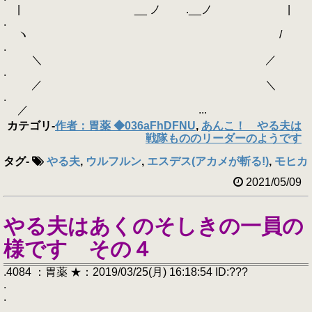
| ゝ __ ノ ゝ.__ノ |
.
ヽ /
.
＼ ／
.
／ ＼
.
／ ...
カテゴリ
-
作者：胃薬 ◆036aFhDFNU
,
あんこ！ やる夫は
戦隊もののリーダーのようです
タグ
-
やる夫
,
ウルフルン
,
エスデス(アカメが斬る!)
,
モヒカ
2021/05/09
やる夫はあくのそしきの一員の
様です その４
.4084 ：胃薬 ★：2019/03/25(月) 16:18:54 ID:???
.
.
.