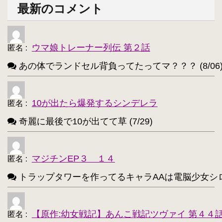
西住みほ【237】
坂本美緒【223】
・
・
最新のコメント
ミーナ・ディートリンデ・ヴィルケ【223】
・
ニャル子【218】
・
ウマ娘トレーナー列伝 第２話
匿名
:
アルトリア・ペンドラゴン(Fate)【214】
・
あの体でランドセル背負ってたってマ？？？ (8/06
ユウキ(SAO)【214】
古明地こいし【210】
・
・
アクア(このすば)【208】
キョン【205】
・
・
10が出たら爆発するシンデレラ
匿名
:
レミリア・スカーレット(東方project)【203】
・
奇麗に最後で10が出てて草 (7/29)
アイリスフィール・フォン・アインツベルン【20
・
高町なのは【202】
浅間・智【198】
・
・
マジチンEP３ １４
匿名
:
響(艦これ)【197】
夜神月【196】
・
・
トラップタワーを作ってるキャラAAは電脳少女シロ(VTube
アティ(サモンナイト)【194】
・
西住まほ【189】
【原作:幼女戦記】あんこ戦記ツヴァイ 第４４
・
匿名
: