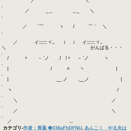
／ ＼
.
／ _＿ ＿_ ＼
.
／ ´￣ ヽ / ￣｀ ＼
.
／ イ:::::::ヾ.､ ｉ ｉ イ:::::::ヾ.､
＼ がんばる・・・
.
/ 〃 ゝ－ 'ノ .! !〃 ゝ－ 'ノ ヽ
.
| / ﾊ ヽ |
.
| ゝ __ ノ ゝ.__ノ |
.
ヽ /
.
＼ ／
.
／ ＼
.
／ ...
カテゴリ
-
作者：胃薬 ◆036aFhDFNU
,
あんこ！ やる夫は