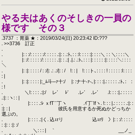
やる夫はあくのそしきの一員の
様です その３
.3737 ：胃薬 ★：2019/03/24(日) 20:23:42 ID:???
. >>3736 訂正
.
. |: : :/: : : : : :/: : : : : .:|: : .:ﾄ､: : :l: : : : :|: : : :＼ : : ＼: : : :＼
. |: :/: : : : : :/: : : : : : .:|: : .:| .|.: .:ﾄ､: : : |: : : : : :|: : : : :＼: : : :
＼
. |: :|: : : : : / : :/|: .: .:/|: : / !: : | !: : :ト､: : : : ! : : : : : :l: : : :
: |
. |: :|: : : : : |:_ﾑ斗─ｧ十:/ |: :ナ十‐ｧ-､|: : : :|.: : : : : .:ﾄ､: :
: !
. ＼!: : : : .:|:/ レ' ﾚ' .レ' .レ' .l: : : :|.: : : : :
.:|: :ヽ: : |
. |: : : : .:ﾚ ｘfT¨¨丁ヽ .ｲ丁¨lfヽ. !: : : |.: : : : : .:|: :
:|: : | 彼氏を用意するか死ぬかどっちか
選ぶの。
. |: : : : .:|く. 込ｪrリ 込ｪrﾘ 〉|: : :/: : : : :
: :|: : :|: :/
. ＼: : : | ｀ __ノ_