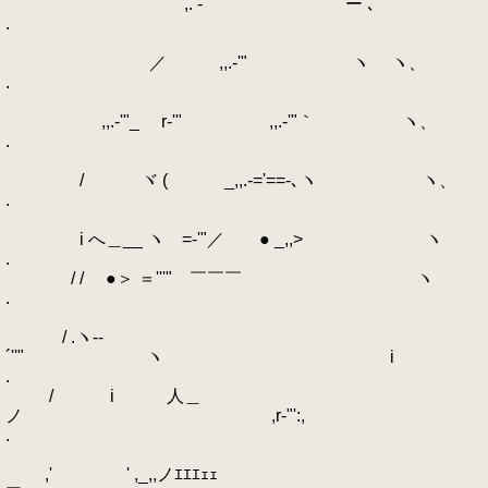
,. -'"´ ｀¨ー ､
.
／ ,,.-'" ヽ ヽ、
.
,,.-'"_ r‐'" ,,.-'"｀ ヽ、
.
/ ヾ ( _,,.-='==-､ヽ ヽ、
.
i へ＿__ ヽゝ=-'"／ ● _,,> ヽ
.
/ / ●＞ ＝'''" ￣￣￣ ヽ
.
/ .ヽ-‐
´''" ヽ i
.
/ i 人＿
ノ ,r‐"':,
.
,' ' ,_,,ノｴｴｴｪｪ