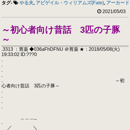
タグ
-
やる夫
,
アビゲイル・ウィリアムズ(Fate)
,
アーカード(H
2021/05/03
～初心者向け昔話 3匹の子豚
～
.3313 ：胃薬 ◆036aFhDFNU ＠胃薬 ★：2018/05/08(火)
19:33:02 ID:???0
.
.
.
.
. ～初
心者向け昔話 3匹の子豚～
.
.
.
.
＿＿＿_
.
／ ＼