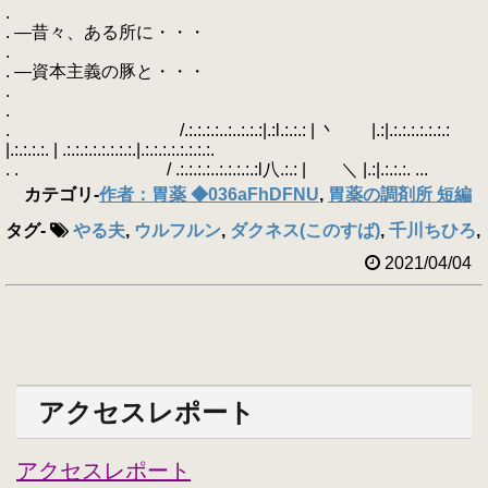
.
. ―昔々、ある所に・・・
.
. ―資本主義の豚と・・・
.
.
. /.:.:.:.:..:..:.:.:|.:l.:.:.: | 丶 |.:|.:.:.:.:.:.:.:
|.:.:.:.:. | .:.:.:.:.:.:.:.:.|.:.:.:.:.:.:.:.:.
. . / .:.:.:.:..:.:.:.:.:l八.:.: | ＼ |.:|.:.:.:. ...
カテゴリ
-
作者：胃薬 ◆036aFhDFNU
,
胃薬の調剤所 短編
タグ
-
やる夫
,
ウルフルン
,
ダクネス(このすば)
,
千川ちひろ
,
2021/04/04
アクセスレポート
アクセスレポート