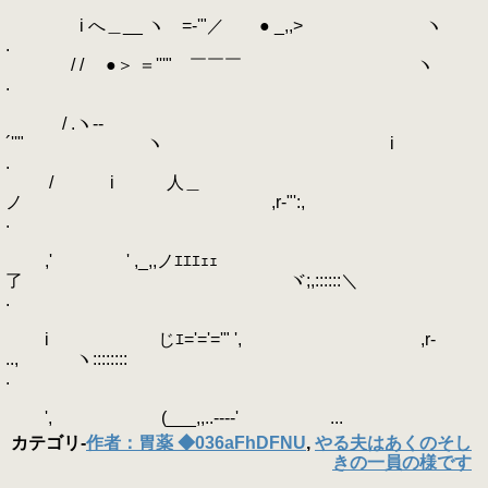
i へ＿__ ヽゝ=-'"／ ● _,,> ヽ
.
/ / ●＞ ＝'''" ￣￣￣ ヽ
.
/ .ヽ-‐
´''" ヽ i
.
/ i 人＿
ノ ,r‐"':,
.
,' ' ,_,,ノｴｴｴｪｪ
了 ヾ;,::::::＼
.
i じｴ='='='" ', ,r-
.., ヽ::::::::ゝ
.
', (___,,..----' ...
カテゴリ
-
作者：胃薬 ◆036aFhDFNU
,
やる夫はあくのそし
きの一員の様です