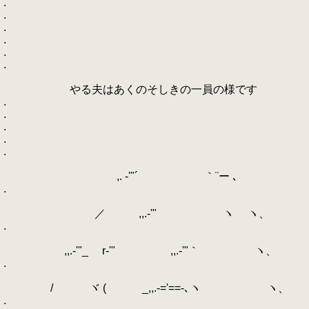
.
.
.
.
.
.
やる夫はあくのそしきの一員の様です
.
.
.
.
.
,. -'"´ ｀¨ー ､
.
／ ,,.-'" ヽ ヽ、
.
,,.-'"_ r‐'" ,,.-'"｀ ヽ、
.
/ ヾ ( _,,.-='==-､ヽ ヽ、
.