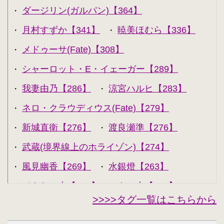
ダージリン(ガルパン)【364】
・
月村すずか【341】
暁美ほむら【336】
・
・
メドゥーサ(Fate)【308】
・
シャーロット・E・イェーガー【289】
・
我妻由乃【286】
涼宮ハルヒ【283】
・
・
ネロ・クラウディウス(Fate)【279】
・
新城直衛【276】
渡良瀬準【276】
・
・
武蔵(境界線上のホライゾン)【274】
・
風見幽香【269】
水銀燈【263】
・
・
できない夫【262】
キル夫【260】
・
・
>>>>タグ一覧はこちらから
セシリア・オルコット【240】
・