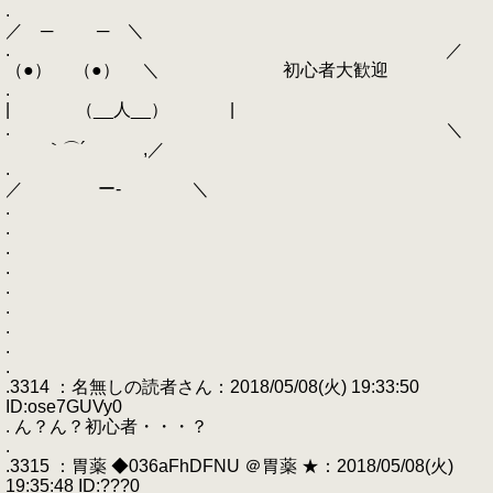
.
／ ─ ─ ＼
. ／
（●） （●） ＼ 初心者大歓迎
.
| （__人__） |
. ＼
｀⌒´ ,／
.
／ ー‐ ＼
.
.
.
.
.
.
.
.
.
.3314 ：名無しの読者さん：2018/05/08(火) 19:33:50
ID:ose7GUVy0
. ん？ん？初心者・・・？
.
.3315 ：胃薬 ◆036aFhDFNU ＠胃薬 ★：2018/05/08(火)
19:35:48 ID:???0