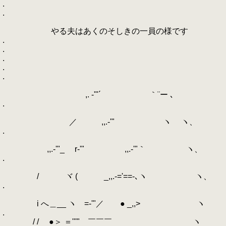
.
.
やる夫はあくのそしきの一員の様です
.
.
.
.
.
,. -'"´ ｀¨ー ､
.
／ ,,.-'" ヽ ヽ、
.
,,.-'"_ r‐'" ,,.-'"｀ ヽ、
.
/ ヾ ( _,,.-='==-､ヽ ヽ、
.
i へ＿__ ヽゝ=-'"／ ● _,,> ヽ
.
/ / ●＞ ＝'''" ￣￣￣ ヽ