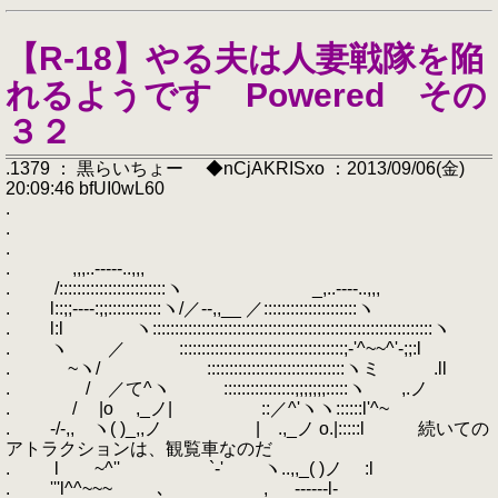
【R-18】やる夫は人妻戦隊を陥
れるようです Powered その
３２
.1379 ： 黒らいちょー ◆nCjAKRISxo ：2013/09/06(金)
20:09:46 bfUI0wL60
.
.
.
. ,,,..-‐‐‐-..,,,
. /::::::::::::::::::::::::ヽ _,..-‐‐-..,,,
. l::;;-‐‐-:;;::::::::::::ヽ/／-‐,,__ ／:::::::::::::::::::::ヽ
. l:l ヽ:::::::::::::::::::::::::::::::::::::::::::::::::::::::::::::::ヽ
. ヽ ／ :::::::::::::::::::::::::::::::::::::;-'^~~^'‐;;:l
. ~ヽ/ :::::::::::::::::::::::::::::::ヽミ .ll
. / ／て^ヽ ::::::::::::::::;;;;;;;:::::ヽ ,.ノ
. / |o ゝ,_ノ| ::／^'ヽヽ::::::l'^~
. ‐/-,, ヽ( )_,,ノ |ゝ.,_ノ o.|:::::l 続いての
アトラクションは、観覧車なのだ
. l ~^'' `‐' ヽ..,,_( )ノ :l
. '''l^^~~~ ､ , -‐‐‐--l-