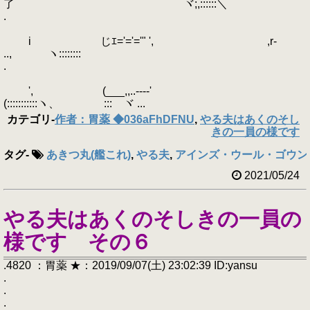
了 ヾ;,::::::＼
.
i じｴ='='='" ', ,r-
.., ヽ::::::::ゝ
.
', (___,,..----'
(:::::::::::ヽ、 ゞ::: ヾ ...
カテゴリ
-
作者：胃薬 ◆036aFhDFNU
,
やる夫はあくのそし
きの一員の様です
タグ
-
あきつ丸(艦これ)
,
やる夫
,
アインズ・ウール・ゴウン(
2021/05/24
やる夫はあくのそしきの一員の
様です その６
.4820 ：胃薬 ★：2019/09/07(土) 23:02:39 ID:yansu
.
.
.