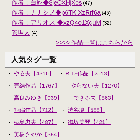
作者：白蛇◆8jeCXHjXos
(47)
作者：ナナシノ◆p6TKIXzRrf6a
(45)
作者：アリオス ◆xzQ4o1XguM
(32)
管理人
(4)
>>>>作品一覧はこちらから
人気タグ一覧
やる夫【4316】
R-18作品【2513】
・
・
完結作品【1767】
やらない夫【1270】
・
・
高良みゆき【939】
できる夫【863】
・
・
短編作品【712】
渋谷凛【588】
・
・
横島忠夫【487】
御坂美琴【421】
・
・
美樹さやか【384】
・