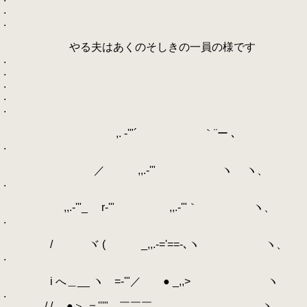
.
.
やる夫はあくのそしきの一員の様です
.
.
.
.
.
,. -'"´ ｀¨ー ､
.
／ ,,.-'" ヽ ヽ、
.
,,.-'"_ r‐'" ,,.-'"｀ ヽ、
.
/ ヾ ( _,,.-='==-､ヽ ヽ、
.
i へ＿__ ヽゝ=-'"／ ● _,,> ヽ
.
/ / ●＞ ＝'''" ￣￣￣ ヽ