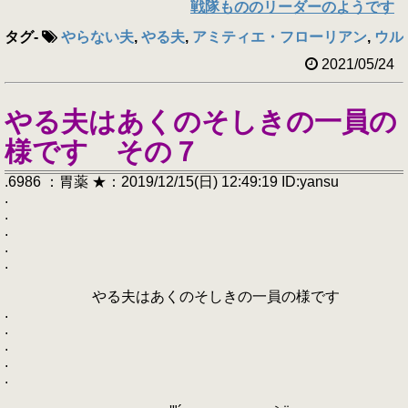
戦隊もののリーダーのようです
タグ
-
やらない夫
,
やる夫
,
アミティエ・フローリアン
,
ウル
2021/05/24
やる夫はあくのそしきの一員の
様です その７
.6986 ：胃薬 ★：2019/12/15(日) 12:49:19 ID:yansu
.
.
.
.
.
やる夫はあくのそしきの一員の様です
.
.
.
.
.