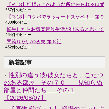
【R-18】姫様がこのような所に来られるはず
537件のビュー
【R-18】ログボでラッキードスケベ！ 第９
480件のビュー
転生したらお気楽貴族生活が出来ると思ってた
464件のビュー
悪徳りたいやる夫 第６話
452件のビュー
新着記事
性別の違う彼/彼女たちと、こたつ
・
のある部屋 その７０ 見知らぬ
部屋と仲間たち その１
【2026/08/07】
【原作:戦ヴァル】 戦場のヴァルキ