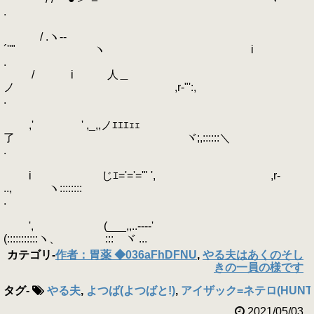
.
/ .ヽ-‐
´''" ヽ i
.
/ i 人＿
ノ ,r‐"':,
.
,' ' ,_,,ノｴｴｴｪｪ
了 ヾ;,::::::＼
.
i じｴ='='='" ', ,r-
.., ヽ::::::::ゝ
.
', (___,,..----'
(:::::::::::ヽ、 ゞ::: ヾ ...
カテゴリ
-
作者：胃薬 ◆036aFhDFNU
,
やる夫はあくのそし
きの一員の様です
タグ
-
やる夫
,
よつば(よつばと!)
,
アイザック=ネテロ(HUNTE
2021/05/03