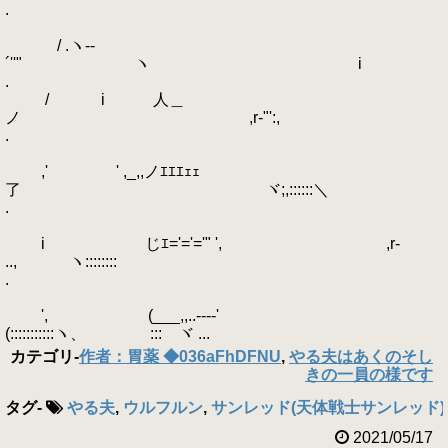
.
/ .ヽ-‐
´''" ヽ i
.
/ i 人＿
ノ ,r‐"':,
.
,' ' ,_,,ノｴｴｴｪｪ
了 ヾ;,::::::＼
.
i じｴ='='='" ', ,r-
.., ヽ::::::::ゝ
.
', (___,,..----'
(:::::::::::ヽ、 ゞ::: ヾ ...
カテゴリ
-
作者：胃薬 ◆036aFhDFNU
,
やる夫はあくのそし
きの一員の様です
タグ
-
やる夫
,
ウルフルン
,
サンレッド(天体戦士サンレッド)
2021/05/17