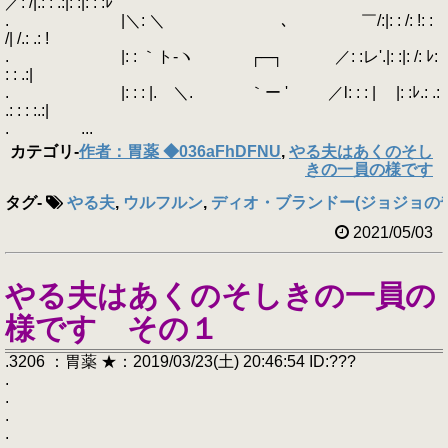
／: /|.: : .:|: :|: : :ﾚ'
. |＼: ＼ ､ ￣/:|: : /: !: :
/| /.: .: !
. |: : ｀ト-ヽ ┌─┐ ／: :レ'.|: :|: /: ﾚ:
: : .:|
. |: : : |. ＼. ｀ー ' ／l: : : | |: :ﾚ.: .:
.: : : :.:|
. ...
カテゴリ
-
作者：胃薬 ◆036aFhDFNU
,
やる夫はあくのそし
きの一員の様です
タグ
-
やる夫
,
ウルフルン
,
ディオ・ブランドー(ジョジョの
2021/05/03
やる夫はあくのそしきの一員の
様です その１
.3206 ：胃薬 ★：2019/03/23(土) 20:46:54 ID:???
.
.
.
.