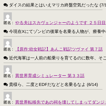
ダイスの結果とはいえマリカ終盤空気だったな (7/1
サーニャ・V・リトヴャク【188】
・
アンチョビ(ガルパン)【188】
・
やる夫はスカヴェンジャーのようです ２５日目
匿名
:
不知火(艦これ)【186】
・
今現在Xにてゾンビの後輩を名乗る人物が、療養中のゾンビ
めぐみん(このすば)【172】
・
ターニャ・デグレチャフ【172】
・
【原作:幼女戦記】あんこ戦記ツヴァイ 第７話
匿名
:
鹿目まどか【168】
・
近代海軍は一人前の船乗りを育てるのに数年、そこから一人
異世界育成シミュレーター 第３３話
匿名
:
貴様ら、二度とEDFだなどと名乗るなよ (6/14)
異世界転移先であの祠を壊してしまってダンジ
匿名
: