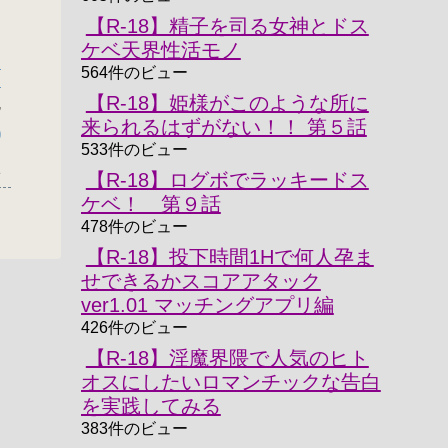
【R-18】精子を司る女神とドス
ケベ天界性活モノ
レ
564件のビュー
」
【R-18】姫様がこのような所に
,
来られるはずがない！！ 第５話
)
533件のビュー
1
【R-18】ログボでラッキードス
ケベ！ 第９話
478件のビュー
【R-18】投下時間1Hで何人孕ま
せできるかスコアアタック
ver1.01 マッチングアプリ編
426件のビュー
【R-18】淫魔界隈で人気のヒト
オスにしたいロマンチックな告白
を実践してみる
383件のビュー