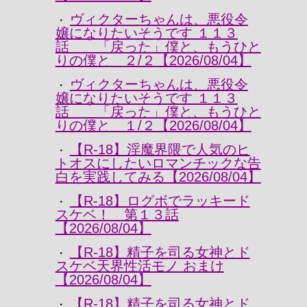
ヴィクターちゃんは、悪役令
・
嬢になりたいそうです １１３
話 「戻った」僕と、もうひと
りの僕と ２/２【2026/08/04】
ヴィクターちゃんは、悪役令
・
嬢になりたいそうです １１３
話 「戻った」僕と、もうひと
りの僕と １/２【2026/08/04】
【R-18】淫魔界隈で人気のヒ
・
トオスにしたいロマンチックな告
白を実践してみる【2026/08/04】
【R-18】ログボでラッキード
・
スケベ！ 第１３話
【2026/08/04】
【R-18】精子を司る女神とド
・
スケベ天界性活モノ おまけ
【2026/08/04】
【R-18】精子を司る女神とド
・