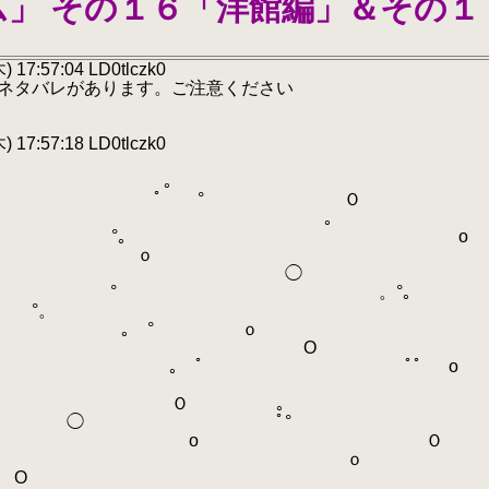
」 その１６「洋館編」＆その１
17:57:04 LD0tlczk0
なネタバレがあります。ご注意ください
17:57:18 LD0tlczk0
ο ｡
 ° Ｏ
O ｡
o °｡ o
ｏ
゜。 ◯
 ° 。°｡
。
｡ ° ｏ
ο O
｡ ゜ ﾟ゜ o
Ｏ ｡
 ﾟ°
ｏ ο Ｏ
 ｏ
O