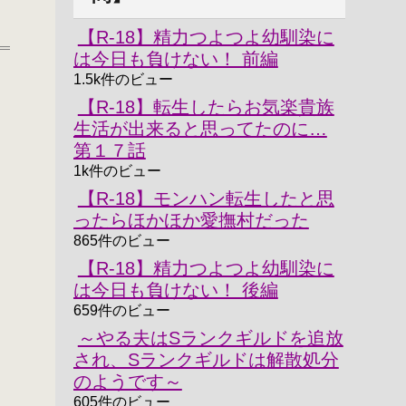
【R-18】精力つよつよ幼馴染に
は今日も負けない！ 前編
1.5k件のビュー
【R-18】転生したらお気楽貴族
生活が出来ると思ってたのに…
第１７話
1k件のビュー
【R-18】モンハン転生したと思
ったらほかほか愛撫村だった
865件のビュー
【R-18】精力つよつよ幼馴染に
は今日も負けない！ 後編
659件のビュー
～やる夫はSランクギルドを追放
され、Sランクギルドは解散処分
のようです～
605件のビュー