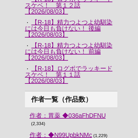
スケベ！ 第１２話
【2026/08/03】
【R-18】精力つよつよ幼馴染
・
には今日も負けない！ 後編
【2026/08/03】
【R-18】精力つよつよ幼馴染
・
には今日も負けない！ 前編
【2026/08/03】
【R-18】ログボでラッキード
・
スケベ！ 第１１話
【2026/08/03】
作者一覧（作品数）
作者：胃薬 ◆036aFhDFNU
(2,334)
作者：◆N99UpbkNMc
(1,229)