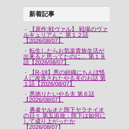
新着記事
【原作:戦ヴァル】 戦場のヴァ
・
ルキュリアんこ 第１２話
【2026/08/07】
転生したらお気楽貴族生活が
・
出来ると思ってたのに… 第１８
話【2026/08/07】
【R-18】悪の組織にちんぽ怪
・
人に改造されたやる夫のお話 第
１話【2026/08/07】
悪徳りたいやる夫 第６話
・
【2026/08/07】
勇者ヤルオと陛下ヤラナイオ
・
の日々 第五追放：陛下は如何に
して成り上がったか
【2026/08/07】