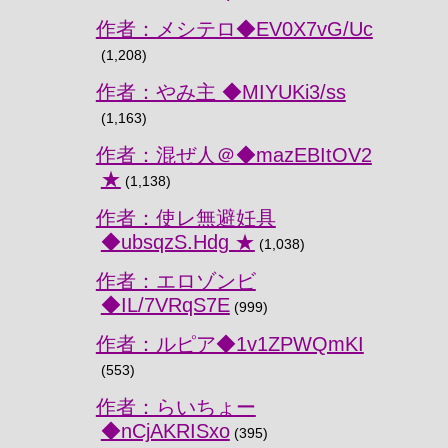
作者：メシテロ◆EV0X7vG/Uc
(1,208)
作者：やみ主 ◆MIYUKi3/ss
(1,163)
作者：混ぜ人＠◆mazEBItOV2
★
(1,138)
作者：使レ無避妊具
◆ubsqzS.Hdg ★
(1,038)
作者：エロゾンビ
◆IL/7VRqS7E
(999)
作者：ルピア◆1v1ZPWQmKI
(553)
作者：らいちょー
◆nCjAKRISxo
(395)