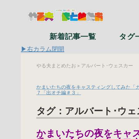
新着記事一覧
タグ
▶右カラム閉開
やる夫まとめたお
アルバート･ウェスカー
>
かまいたちの夜をキャスティングしてみた「
７「出オチ編＃３」
タグ：アルバート･ウェ
かまいたちの夜をキャ