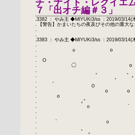
チ・ナイト・レクイエム
７「出オチ編＃３」
.3382 ： やみ主 ◆MIYUKi3/ss ：2019/03/14(木) 
. 【警告】かまいたちの夜及びその他の重大
.
.
.3383 ： やみ主 ◆MIYUKi3/ss ：2019/03/14(木) 
.
. ｏ 
. ﾟ
. 
. ◯ 
. 
. ﾟ 
. 。 ﾟ
. Ｏ °
. o ο 
. 
. ｡° 
. ｏ ゜
. 
. ◯
. ゜ 
.
. ﾟ ｡ 