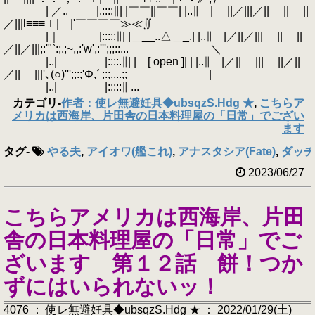
| ／.. |.::::∥| |￣￣||￣￣| |..∥ | ||／|||／|| || ||
／|||l≡≡≡ｌ| |'￣￣￣￣≫≪∬
|｜ |:::::∥| |＿__..△＿_.| |..∥ |／||／||| || ||
／||／|||;:'"`:;.;~,,:'w',:''';;;::... ＼
|..| |::::.∥| | [ open ]| | |..∥ |／|| ||| ||／||
／|| |||'､(○)''';;:;'Φ,ﾞ;:;,,..;; |
|..| |:::::∥ ...
カテゴリ
-
作者：使レ無避妊具◆ubsqzS.Hdg ★
,
こちらア
メリカは西海岸、片田舎の日本料理屋の「日常」でござい
ます
タグ
-
やる夫
,
アイオワ(艦これ)
,
アナスタシア(Fate)
,
ダッチ(
2023/06/27
こちらアメリカは西海岸、片田
舎の日本料理屋の「日常」でご
ざいます 第１２話 餅！つか
ずにはいられないッ！
4076 ： 使レ無避妊具◆ubsqzS.Hdg ★ ： 2022/01/29(土)