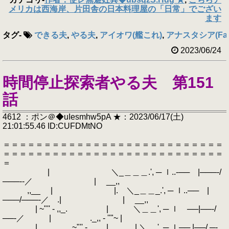
メリカは西海岸、片田舎の日本料理屋の「日常」でござい
ます
タグ
-
できる夫
,
やる夫
,
アイオワ(艦これ)
,
アナスタシア(Fat
2023/06/24
時間停止探索者やる夫 第151
話
4612 ：ポン＠◆uIesmhw5pA ★：2023/06/17(土)
21:01:55.46 ID:CUFDMtNO
＝＝＝＝＝＝＝＝＝＝＝＝＝＝＝＝＝＝＝＝＝＝＝＝＝＝＝
＝＝＝＝＝＝＝＝＝＝＝＝＝＝＝＝＝＝＝＝＝＝＝＝＝＝＝
＝
| ＼_＿＿＿.', ─ ｌ..‐── |───‐/
───‐‐／ | __,,
,,__ | |. ＼_＿＿_.', ─ ｌ..── |
───/───‐／ .| | __,,
| ~"'' - ,,_. | ＼＿＿', ─ ｌ ──|──‐/
──‐／ | ._,, - ''"~ |
|. ~"'' - ,,_ | . |.＼＿.', ─ ｌ── |──/ ─‐