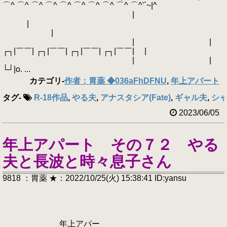
⌒^ ⌒^ ⌒^ ⌒^ ⌒^ ⌒^ ⌒^ ⌒^ ⌒^ ⌒^'´~|^
|
|
|
| |
┌┐|￣￣| ┌┐|￣￣| ┌┐|￣￣| ┌┐|￣￣| |
| |
└┘|o. ...
カテゴリ
-
作者：胃薬 ◆036aFhDFNU
,
年上アパート
タグ
-
R-18作品
,
やる夫
,
アナスタシア(Fate)
,
ギャル夫
,
シ
2023/06/05
年上アパート その７２ やる
夫と長波と時々息子さん
9818 ：胃薬 ★：2022/10/25(火) 15:38:41 ID:yansu
年上アパー