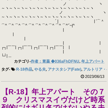
ノ ヽ
～ヽ～ヽ～ヽ～ヽ～ヽ～ヽ～ヽ～ヽ～ヽ～ヽ～ヽ～ヽ
ノ ヽ
～ヽ～ヽ～ヽ～ヽ～ヽ～ヽ～ヽ～ヽ～ヽ～ヽ～ヽ～ヽ
´ | | '⌒＾
⌒^ ⌒^ ⌒^ ⌒^ ⌒^ ⌒^ ⌒^ ⌒^ ⌒^ ⌒^'´~|^
|
|
|
| |
┌┐|￣￣| ┌┐|￣￣| ┌┐|￣￣| ┌┐|￣￣| |
| |
└┘| ...
カテゴリ
-
作者：胃薬 ◆036aFhDFNU
,
年上アパート
タグ
-
R-18作品
,
やる夫
,
アナスタシア(Fate)
,
アルトリア・ペ
2023/06/13
【R-18】年上アパート その７
９ クリスマスイヴだけど時系
列的にはギリ冬ではないやる夫