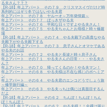
る夫さん？？？
【R-18】年上アパート その７９ クリスマスイヴだけど時
系列的にはギリ冬ではないやる夫君
年上アパート その７８ ヤルーオ～万年発情篇～
年上アパート その７７ ぼっきザやる夫
年上アパート その７６ 平和な日々ですよやる夫さん！
年上アパート その７５ やる夫ちゃんとお母様と時々修羅
場
【R-18】年上アパート その７４ やる夫殿下の高貴なやる
夫殿下がやる夫殿下する
【R-18】年上アパート その７３ 息子さんとオマケである
やる夫のお話
年上アパート その７２ やる夫と長波と時々息子さん
年上アパート その７１ やる夫さんの日常・・・やる夫さ
ん？
年上アパート その７０ 帰ってくるのか！やる夫マン！
年上アパート その６８ やる夫様は不在な感じのボヘミア
ン
年上アパート その６４ やる夫君のエンコどうでしょう旅
～修学旅行編～
年上アパート その６３ やる夫っちは偶には真面目するん
だよ
【R-18】年上アパート その６２ ちんぽ！ちんぽ！ちん
ぽ！ちんぽ！
【R-18】年上アパート その６２ やる夫様！！全裸は困り