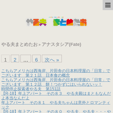
やる夫まとめたお
アナスタシア(Fate)
>
1
2
…
6
次へ »
こちらアメリカは西海岸、片田舎の日本料理屋の「日常」で
ございます 第２１話 日本食の概念
こちらアメリカは西海岸、片田舎の日本料理屋の「日常」で
ございます 第１２話 餅！つかずにはいられないッ！
時間停止探索者やる夫 第151話
【R-18】年上アパート その８３ やる夫殿はまともなんだ
よ本当なんだよ
年上アパート その８１ やる夫ちゃんは意外とロマンティ
ック
【R-18】年上アパート その８０ やる夫、やる夫・・・や