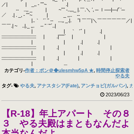
／| | _,, - ''"~ .|
‐- ..,, _ | ~"'' -..,,,_ |.￣.＼ ', ─ ｌ──|─‐/ﾞ'─
／ .| . _, - ''"~ | _ ,,.. -‐
|..｀゛¨ '' ‐- ...,, _.|. ''l ￣￣|＼￣￣￣￣￣￣／|
￣￣.| ~ ..|._ ,,. -‐ '' ¨"´..|
| | ｀゛ﾞ | .|
::::::::::::::::::::::::::::: | .|''''"´ | |
| | .| .|
::::::::::::::::::::::::::::: | .| | |
| | .| .|
::::::::::::::::::::::::::::: | .| | |
| ...
カテゴリ
-
作者：ポン＠◆uIesmhw5pA ★
,
時間停止探索者
やる夫
タグ
-
やる夫
,
アナスタシア(Fate)
,
アンチョビ(ガルパン)
,
カ
2023/06/23
【R-18】年上アパート その８
３ やる夫殿はまともなんだよ
本当なんだよ