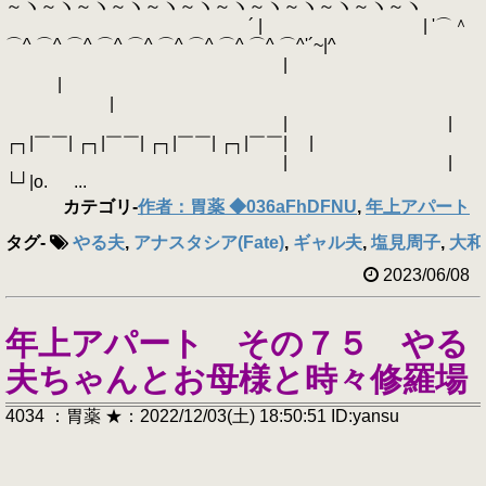
～ヽ～ヽ～ヽ～ヽ～ヽ～ヽ～ヽ～ヽ～ヽ～ヽ～ヽ～ヽ
´ | | '⌒＾
⌒^ ⌒^ ⌒^ ⌒^ ⌒^ ⌒^ ⌒^ ⌒^ ⌒^ ⌒^'´~|^
|
|
|
| |
┌┐|￣￣| ┌┐|￣￣| ┌┐|￣￣| ┌┐|￣￣| |
| |
└┘|o. ...
カテゴリ
-
作者：胃薬 ◆036aFhDFNU
,
年上アパート
タグ
-
やる夫
,
アナスタシア(Fate)
,
ギャル夫
,
塩見周子
,
大和
2023/06/08
年上アパート その７５ やる
夫ちゃんとお母様と時々修羅場
4034 ：胃薬 ★：2022/12/03(土) 18:50:51 ID:yansu