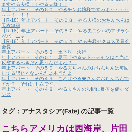
ますやる夫様！！やる夫様！！
年上アパート その６０ やるチンお嬢様ですわよ～～～～
～～！！！！
【R-18】年上アパート その５８ やる夫様のおちんちんは
天衣無縫
【R-18】年上アパート その５７ やる夫ニシパのアザラシ
がバーニャ
【R-18】年上アパート その５４ やる夫君セクロス委員会
会長
年上アパート その５３ 土下座、決行
年上アパート その５１ 息子「やる夫トーチャンは本当に
反省するべきだと思うんだよね？」
年上アパート その５０ やる夫ちゃんのおちんちんは毎回
してる訳じゃないんだよ本当だよ
年上アパート その４９ これはやる夫さんのおちんちんで
すか？ それはトムです。
年上アパート その４８ やる夫さんの股間に反省を促すダ
ンス
タグ：アナスタシア(Fate) の記事一覧
こちらアメリカは西海岸、片田