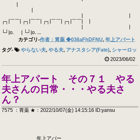
|
|
| |
┌┐|￣￣| ┌┐|￣￣| ┌┐|￣￣| ┌┐|￣￣| |
| |
└┘|o. | └┘|o. ...
カテゴリ
-
作者：胃薬 ◆036aFhDFNU
,
年上アパート
タグ
-
やらない夫
,
やる夫
,
アナスタシア(Fate)
,
シャーロッ
2023/06/02
年上アパート その７１ やる
夫さんの日常・・・やる夫さ
ん？
7575 ：胃薬 ★：2022/10/07(金) 14:15:16 ID:yansu
年上アパー