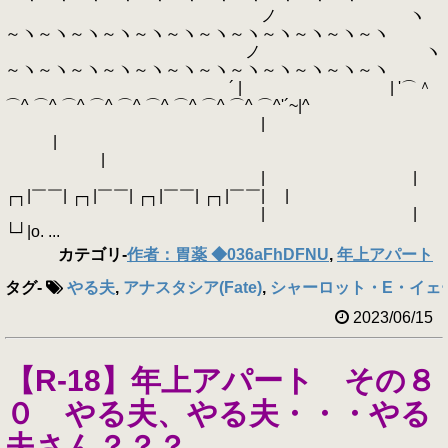
ノ ヽ
～ヽ～ヽ～ヽ～ヽ～ヽ～ヽ～ヽ～ヽ～ヽ～ヽ～ヽ～ヽ
ノ ヽ
～ヽ～ヽ～ヽ～ヽ～ヽ～ヽ～ヽ～ヽ～ヽ～ヽ～ヽ～ヽ
´ | | '⌒＾
⌒^ ⌒^ ⌒^ ⌒^ ⌒^ ⌒^ ⌒^ ⌒^ ⌒^ ⌒^'´~|^
|
|
|
| |
┌┐|￣￣| ┌┐|￣￣| ┌┐|￣￣| ┌┐|￣￣| |
| |
└┘|o. ...
カテゴリ
-
作者：胃薬 ◆036aFhDFNU
,
年上アパート
タグ
-
やる夫
,
アナスタシア(Fate)
,
シャーロット・E・イェ
2023/06/15
【R-18】年上アパート その８
０ やる夫、やる夫・・・やる
夫さん？？？