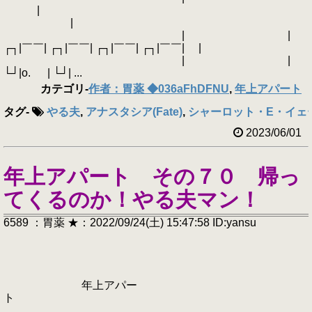
|
|
| |
┌┐|￣￣| ┌┐|￣￣| ┌┐|￣￣| ┌┐|￣￣| |
| |
└┘|o. | └┘| ...
カテゴリ
-
作者：胃薬 ◆036aFhDFNU
,
年上アパート
タグ
-
やる夫
,
アナスタシア(Fate)
,
シャーロット・E・イェ
2023/06/01
年上アパート その７０ 帰っ
てくるのか！やる夫マン！
6589 ：胃薬 ★：2022/09/24(土) 15:47:58 ID:yansu
年上アパー
ト