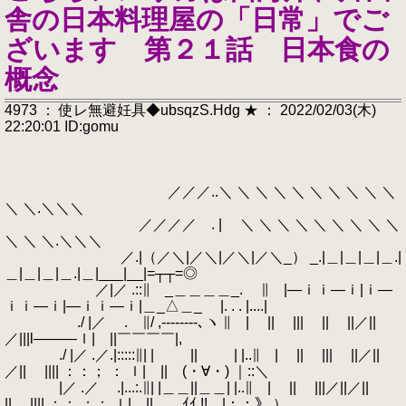
舎の日本料理屋の「日常」でご
ざいます 第２１話 日本食の
概念
4973 ： 使レ無避妊具◆ubsqzS.Hdg ★ ： 2022/02/03(木)
22:20:01 ID:gomu
／／／..＼ ＼ ＼ ＼ ＼ ＼ ＼ ＼ ＼ ＼
＼ ＼.＼＼＼
／／／／ . | ＼ ＼ ＼ ＼ ＼ ＼ ＼ ＼ ＼
＼ ＼ ＼.＼＼＼
／.|（／＼|／＼|／＼|／＼_） _.|＿|＿|＿|＿.|
＿|＿|＿|＿.|＿|___|__|=┬┬=◎
／|／ .::∥ _＿＿＿＿_. ∥ |―ｉｉ―ｉ|ｉ―
ｉｉ―ｉ|―ｉｉ―ｉ|＿_△＿_ |. . . |....|
./ |／ . ∥/ ,--------､ヽ ∥ | || ||| || ||／||
／|||l―――ｌ| ||￣￣￣￣|,
./ |／ .／.|:::::∥| | || | |..∥ | || ||| ||／||
／|| |||| ：：； ： ｌ| || (・∀・) ｜::＼
|／ .／ .|...:.∥| |＿＿||＿＿| |..∥ | || |||／||／||
|| |||| ：： ；： ｌ| || ｲｲ !! |：：》,）