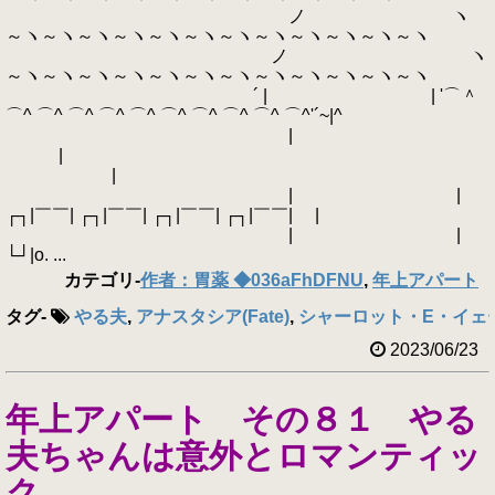
ノ ヽ
～ヽ～ヽ～ヽ～ヽ～ヽ～ヽ～ヽ～ヽ～ヽ～ヽ～ヽ～ヽ
ノ ヽ
～ヽ～ヽ～ヽ～ヽ～ヽ～ヽ～ヽ～ヽ～ヽ～ヽ～ヽ～ヽ
´ | | '⌒＾
⌒^ ⌒^ ⌒^ ⌒^ ⌒^ ⌒^ ⌒^ ⌒^ ⌒^ ⌒^'´~|^
|
|
|
| |
┌┐|￣￣| ┌┐|￣￣| ┌┐|￣￣| ┌┐|￣￣| |
| |
└┘|o. ...
カテゴリ
-
作者：胃薬 ◆036aFhDFNU
,
年上アパート
タグ
-
やる夫
,
アナスタシア(Fate)
,
シャーロット・E・イェ
2023/06/23
年上アパート その８１ やる
夫ちゃんは意外とロマンティッ
ク