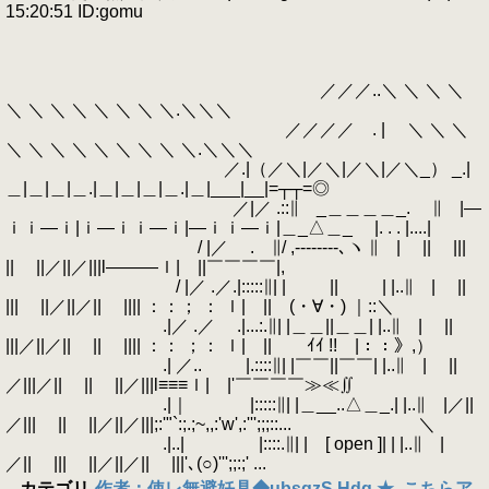
15:20:51 ID:gomu
／／／..＼ ＼ ＼ ＼
＼ ＼ ＼ ＼ ＼ ＼ ＼ ＼.＼＼＼
／／／／ . | ＼ ＼ ＼
＼ ＼ ＼ ＼ ＼ ＼ ＼ ＼ ＼.＼＼＼
／.|（／＼|／＼|／＼|／＼_） _.|
＿|＿|＿|＿.|＿|＿|＿|＿.|＿|___|__|=┬┬=◎
／|／ .::∥ _＿＿＿＿_. ∥ |―
ｉｉ―ｉ|ｉ―ｉｉ―ｉ|―ｉｉ―ｉ|＿_△＿_ |. . . |....|
/ |／ . ∥/ ,--------､ヽ ∥ | || |||
|| ||／||／|||l―――ｌ| ||￣￣￣￣|,
/ |／ .／.|:::::∥| | || | |..∥ | ||
||| ||／||／|| |||| ：：； ： ｌ| || (・∀・) ｜::＼
.|／ .／ .|...:.∥| |＿＿||＿＿| |..∥ | ||
|||／||／|| || |||| ：： ；： ｌ| || ｲｲ !! |：：》,）
.| ／.. |.::::∥| |￣￣||￣￣| |..∥ | ||
／|||／|| || ||／|||l≡≡≡ｌ| |'￣￣￣￣≫≪∬
.|｜ |:::::∥| |＿__..△＿_.| |..∥ |／||
／||| || ||／||／|||;:'"`:;.;~,,:'w',:''';;;::... ＼
.|..| |::::.∥| | [ open ]| | |..∥ |
／|| ||| ||／||／|| |||'､(○)''';;:;' ...
カテゴリ
-
作者：使レ無避妊具◆ubsqzS.Hdg ★
,
こちらア