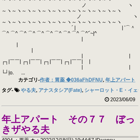
ノ ヽ
～ヽ～ヽ～ヽ～ヽ～ヽ～ヽ～ヽ～ヽ～ヽ～ヽ～ヽ～ヽ
ノ ヽ
～ヽ～ヽ～ヽ～ヽ～ヽ～ヽ～ヽ～ヽ～ヽ～ヽ～ヽ～ヽ
´ | | '⌒＾
⌒^ ⌒^ ⌒^ ⌒^ ⌒^ ⌒^ ⌒^ ⌒^ ⌒^ ⌒^'´~|^
|
|
|
| |
┌┐|￣￣| ┌┐|￣￣| ┌┐|￣￣| ┌┐|￣￣| |
| |
└┘|o. ...
カテゴリ
-
作者：胃薬 ◆036aFhDFNU
,
年上アパート
タグ
-
やる夫
,
アナスタシア(Fate)
,
シャーロット・E・イェ
2023/06/09
年上アパート その７７ ぼっ
きザやる夫