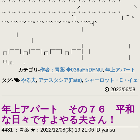
～ヽ～ヽ～ヽ～ヽ～ヽ～ヽ～ヽ～ヽ～ヽ～ヽ～ヽ～ヽ
ノ ヽ
～ヽ～ヽ～ヽ～ヽ～ヽ～ヽ～ヽ～ヽ～ヽ～ヽ～ヽ～ヽ
´ | | '⌒＾
⌒^ ⌒^ ⌒^ ⌒^ ⌒^ ⌒^ ⌒^ ⌒^ ⌒^ ⌒^'´~|^
|
|
|
| |
┌┐|￣￣| ┌┐|￣￣| ┌┐|￣￣| ┌┐|￣￣| |
| |
└┘|o. ...
カテゴリ
-
作者：胃薬 ◆036aFhDFNU
,
年上アパート
タグ
-
やる夫
,
アナスタシア(Fate)
,
シャーロット・E・イェ
2023/06/08
年上アパート その７６ 平和
な日々ですよやる夫さん！
4481 ：胃薬 ★：2022/12/08(木) 19:21:06 ID:yansu