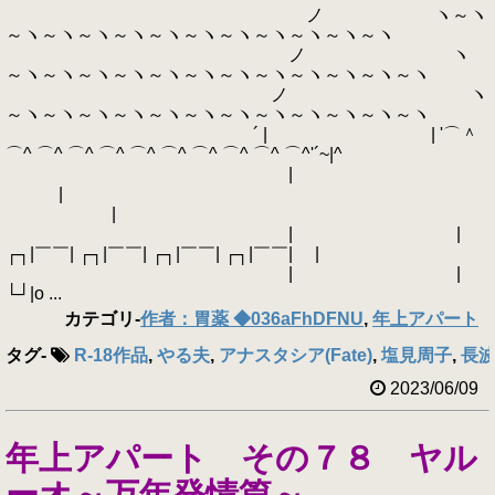
ノ ヽ～ヽ
～ヽ～ヽ～ヽ～ヽ～ヽ～ヽ～ヽ～ヽ～ヽ～ヽ～ヽ
ノ ヽ
～ヽ～ヽ～ヽ～ヽ～ヽ～ヽ～ヽ～ヽ～ヽ～ヽ～ヽ～ヽ
ノ ヽ
～ヽ～ヽ～ヽ～ヽ～ヽ～ヽ～ヽ～ヽ～ヽ～ヽ～ヽ～ヽ
´ | | '⌒＾
⌒^ ⌒^ ⌒^ ⌒^ ⌒^ ⌒^ ⌒^ ⌒^ ⌒^ ⌒^'´~|^
|
|
|
| |
┌┐|￣￣| ┌┐|￣￣| ┌┐|￣￣| ┌┐|￣￣| |
| |
└┘|o ...
カテゴリ
-
作者：胃薬 ◆036aFhDFNU
,
年上アパート
タグ
-
R-18作品
,
やる夫
,
アナスタシア(Fate)
,
塩見周子
,
長波
2023/06/09
年上アパート その７８ ヤル
ーオ～万年発情篇～