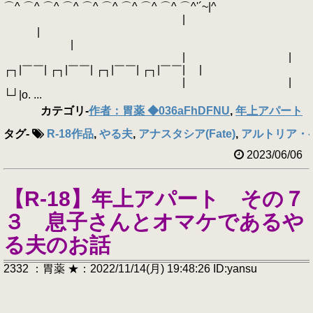
⌒^ ⌒^ ⌒^ ⌒^ ⌒^ ⌒^ ⌒^ ⌒^ ⌒^ ⌒^'´~|^
|
|
|
| |
┌┐|￣￣| ┌┐|￣￣| ┌┐|￣￣| ┌┐|￣￣| |
| |
└┘|o. ...
カテゴリ
-
作者：胃薬 ◆036aFhDFNU
,
年上アパート
タグ
-
R-18作品
,
やる夫
,
アナスタシア(Fate)
,
アルトリア・ペ
2023/06/06
【R-18】年上アパート その７
３ 息子さんとオマケであるや
る夫のお話
2332 ：胃薬 ★：2022/11/14(月) 19:48:26 ID:yansu