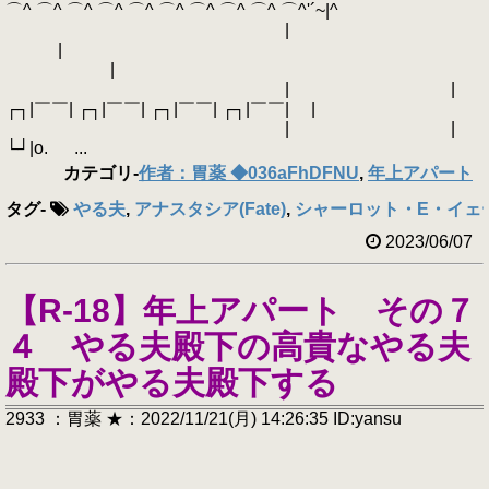
⌒^ ⌒^ ⌒^ ⌒^ ⌒^ ⌒^ ⌒^ ⌒^ ⌒^ ⌒^'´~|^
|
|
|
| |
┌┐|￣￣| ┌┐|￣￣| ┌┐|￣￣| ┌┐|￣￣| |
| |
└┘|o. ...
カテゴリ
-
作者：胃薬 ◆036aFhDFNU
,
年上アパート
タグ
-
やる夫
,
アナスタシア(Fate)
,
シャーロット・E・イェ
2023/06/07
【R-18】年上アパート その７
４ やる夫殿下の高貴なやる夫
殿下がやる夫殿下する
2933 ：胃薬 ★：2022/11/21(月) 14:26:35 ID:yansu