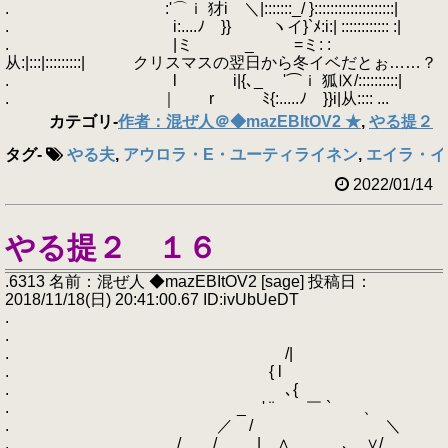
. :'⌒ｉ 犲i ＼|:::::::_/ }::::::::::::::::::::|
. i:....ﾉ }} ヽイ}`ﾒ:i:| :::::::::::: :|
. |ミ _ =ミ: :
从:|:::|:::::::::| クリスマスの翌日から冬イベだとぉ……？
. l i|{､_ '⌒ｉ 狐Ⅸ/::::::::::|
. ｜ r ﾐ{:.....ﾉ }}i|从:::: ...
カテゴリ
-
作者：混ぜ人＠◆mazEBItOV2 ★
,
やる提２
タグ
-
やる夫
,
アウロラ・E・ユーティライネン
,
エイラ・イ
2022/01/14
やる提２ １６
.6313 名前：混ぜ人 ◆mazEBItOV2 [sage] 投稿日：
2018/11/18(日) 20:41:00.67 ID:ivUbUeDT
.
.
. /|
. { l
. ､{
. _ ' ¨ ￣ ` 、
. ／ / ＼
. / / | ∧ ､ ∨/