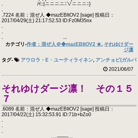
. /ｲ::|ニニニニﾆ∨ニニニﾆ}
.
.7224 名前：混ぜ人 ◆mazEBItOV2 [sage] 投稿日：
2017/04/29(土) 21:17:52.53 ID:Fz0M35nx
.
.
. ...
カテゴリ
-
作者：混ぜ人＠◆mazEBItOV2 ★
,
それゆけダー
ジ凛
タグ
-
アウロラ・E・ユーティライネン
,
アンチョビ(ガルパ
2021/06/07
それゆけダージ凛！ その１５
７
.6089 名前：混ぜ人 ◆mazEBItOV2 [sage] 投稿日：
2017/04/22(土) 15:32:53.91 ID:71b+bZo0
.
.
.
.....――‐....