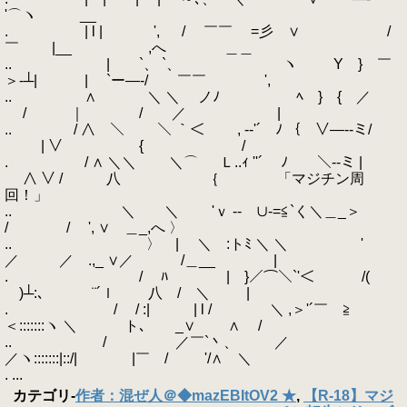
'⌒ヽ __
. | l | ', / ￣￣ =彡 ∨ /
￣ |__ ,へ ＿＿
.. | `、 `、 ヽ Y } ￣
＞‐┴| | `ー―‐/ ￣￣ ',
.. ∧ ＼ ＼ ノﾉ ﾍ } { ／
/ ｜ / ／ |
.. / ∧ ＼ ＼ ｀＜ , -‐'´ ﾉ ｛ ∨―‐-ミ/
| ∨ { /
. / ∧ ＼＼ ＼⌒ Ｌ..ｨ ''´ ﾉ ＼‐-ミ |
∧ ∨ / 八 ｛ 「マジチン周
回！」
.. ＼ ＼ 'ｖ ‐- ∪-=≦`く＼＿_＞
/ / ', ∨ ＿_,へ 〉
.. 〉 | ＼ :トﾐ ＼ ＼ '
／ ／ .,_ ∨／ /＿__ |
. / ﾊ | }／⌒＼`'＜￣ /(￣
￣)┴:､ ￣¨´ｌ 八 / ＼ |
. / / :| | l / ＼ ,＞'´￣ ≧
＜:::::::ヽ ＼ ト､ _∨ ∧ /
.. / ／￣`丶、 ／
／ヽ:::::::|::/| |￣ / '/∧ ＼
. ...
カテゴリ
-
作者：混ぜ人＠◆mazEBItOV2 ★
,
【R-18】マジ