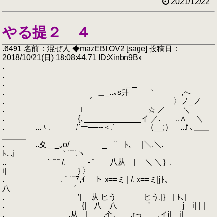
2021/12/22
やる提２ ４
.6491 名前：混ぜ人 ◆mazEBItOV2 [sage] 投稿日：
2018/10/21(日) 18:08:44.71 ID:Xinbn9Bx
.
.
. ＿_
. ＿_..｡s升 ｀ ,へ
. ´ 〉ノ_ノ
. .ｌ ☆ ／ ＼
. .{､_____________イ ／. ..∧ ＼
. ...〃. /`ー―‐‐-＜.´ （__;） ...f ､＿＿
＿＿＿
. ..夊＿_｡o/ _ ¨ ﾄ､ |＼.＼.
ﾄ､.j ｀¨¨¨.ヽ
.. ｀¨¨¨ /. _ - ¨ 八从 | ＼ ＼｝.
i| .} 〉
. .｀¨¨7,ｲ ト x==ミ | /. x==ミ|jﾄ､
八 ′
. .′| 从 ヒう ヒう.|} | ﾄ､|
. {| 八 八 ' j i| |. |
. .从 | ゝ.个。 .rっ .イi| i| |