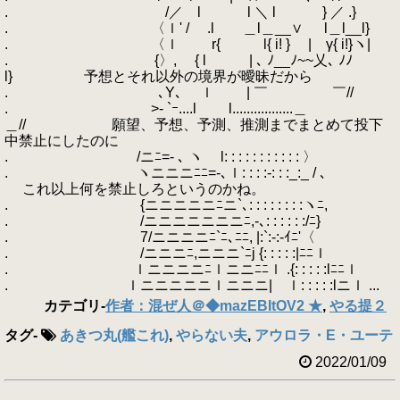
. /／ l l ＼ l } ／ .}
. 〈ｌ' / .l ＿l＿__∨ l＿l__l}
. 〈ｌ r{ l{ i! } | γ{ i!}ヽ|
. {〉, { l | ､ ﾉ__ﾉ~~乂､ ﾉﾉ
l} 予想とそれ以外の境界が曖昧だから
. ､Y､ ｌ | ￣ ￣//
. >- `ｰ....l l.................＿
＿// 願望、予想、予測、推測までまとめて投下
中禁止にしたのに
. /ニﾆ=- ､ ヽ l: : : : : : : : : : : 〉
. ヽニニニﾆﾆ=-､ｌ: : : :-: : :_:_ / ､
これ以上何を禁止しろというのかね。
. {ニニニニニﾆニ`､: : : : : : : :ヽﾆ,
. /ニニニニニニニﾆ,-､: : : : : :/ﾆ}
. 7/ニニニニﾆ`ﾆ､ﾆﾆ, |:`:-:-ｲﾆ'〈
. /ニニニﾆ,ニニニ`ﾆj {: : : : :|ﾆﾆｌ
. ｌニニニニﾆｌニニﾆﾆｌ .{: : : : :lﾆﾆｌ
. ｌニニニニニｌニニニ| ｌ: : : : :lニｌ ...
カテゴリ
-
作者：混ぜ人＠◆mazEBItOV2 ★
,
やる提２
タグ
-
あきつ丸(艦これ)
,
やらない夫
,
アウロラ・E・ユーテ
2022/01/09