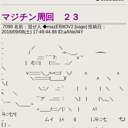
マジチン周回 ２３
.7098 名前：混ぜ人 ◆mazEBItOV2 [sage] 投稿日：
2018/09/08(土) 17:49:44.88 ID:aANe/I4Y
.
.
.. ／ ＼
.. / ‐=‐ ､__, -‐━‐-
. .:::::「⌒7: ∨ '′
. | /{:::::| ｛::::.... ..:／
＼
. ∨::::::::::＼_,>‐<::::/ ＼/ ∧ ∧
.. ＼:::::::::::::(_____)/ ∧ ＼
＼{
.. ＼::／ ..::「 | ｉ | ＼ ＼
ﾍ ＼
. ⌒ア ...::::::〈 ＼| | |＼,,_＼
「￣ ＼____＞
. ＜____/:::::／|〉＼ | ∧!
斗::七ﾍ|
.. 厶イ j∧ i| | ,斗:::七 弋J
{ ｝､