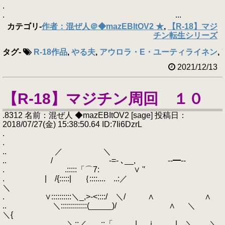
.
. ...
カテゴリ
-
作者：混ぜ人＠◆mazEBItOV2 ★
,
【R-18】マジ
チン転生シリーズ
タグ
-
R-18作品
,
やる夫
,
アウロラ・E・ユーティライネン
,
2021/12/13
【R-18】マジチン周回 １０
.8312 名前：混ぜ人 ◆mazEBItOV2 [sage] 投稿日：
2018/07/27(金) 15:38:50.64 ID:7Ii6DzrL
.
.
.. ／ ＼
.. / ‐=‐ ､__, -‐━‐-
. .:::::「⌒7: ∨ '′
. | /{:::::| ｛::::.... ..:／
＼
. ∨::::::::::＼_,>‐<::::/ ＼/ ∧ ∧
.. ＼:::::::::::::(_____)/ ∧ ＼
＼{
.. ＼::／ ..::「 | ｉ | ＼ ＼