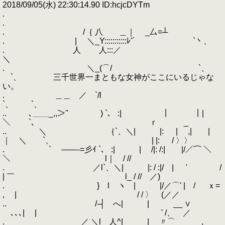
2018/09/05(水) 22:30:14.90 ID:hcjcDYTm
.
.
. /｛ 八 ＿｜ _厶=┴
. | ＼_Y:::::::::::ﾚ'´ `丶、
. 人 人:::／
＼
. ＼_(⌒/ `、
`、 三千世界一まともな女神がここにいるじゃな
い。
. ＿＿ ／ `/l
`、 `、
.. ､＿＿_,,＞'' ) `、 :| ｜ ｜|
＼ `、 ｒ _
.. ＼ ｛`、＼| |: | ,| |
｜ ＼ `、 | |: / 〉〉
. ` ――‐=彡ｲ `、 :| | /|: /:| |/／⌒ ＼
＼ l｜ / //
. ／l`、＼| |: / :|/ | ' /
| ￣ l_ / // ／)
. } l ヽ | |/／⌒' | / ｘ=
, | / / 〉 (／／
.. /‐┤ へ| | __ ∨
､､､| | ' /、 ／
. ／ ＼l 人^| | 〃⌒ ,