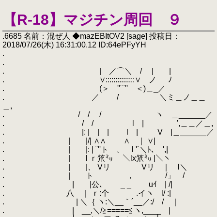
【R-18】マジチン周回 ９
.6685 名前：混ぜ人 ◆mazEBItOV2 [sage] 投稿日：
2018/07/26(木) 16:31:00.12 ID:64ePFyYH
.
.
. | ／⌒＼ / | |
. ∨:::::::::::::::∨ ノ ﾉ
. (＞ ''¨¨'' ＜)＿_／
. ／ / ＼ミ＿ノ＿＿
＿,
. / / / ヽ ＿______／
. / / l | ',＿＿／＿,
. |: | | | l | V |＿______／
. | |/| ∧∧ ∧ ｜ ∨|
. | |: | ¨''ト 、 l '´＼ﾄ､ ',|
. | l ｒ笊㍉ ＼lx笊㍉ |＼ヽ
. | |、 Vリ Vリ ｜ l＼
. | ト ， /」 /
. | |公､ _ _ uｲ | /|
. 八 ｜ ｒ:个 .イヽ l/ :|
. | ＼｛ ヽ:＼__｀´__／:/ / ｜
. | __,＼/≧=====≦ヽ,____ |