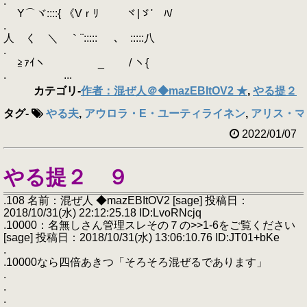
.
Y⌒ヾ::::{ 《Vｒﾘ ヾ|ゞ' ﾊ/
.
人ゝく ＼ ｀¨::::: ､ :::::八
.
≧ｧｲヽ _ / ヽ{
. ...
カテゴリ
-
作者：混ぜ人＠◆mazEBItOV2 ★
,
やる提２
タグ
-
やる夫
,
アウロラ・E・ユーティライネン
,
アリス・マ
2022/01/07
やる提２ ９
.108 名前：混ぜ人 ◆mazEBItOV2 [sage] 投稿日：
2018/10/31(水) 22:12:25.18 ID:LvoRNcjq
.10000：名無しさん管理スレその７の>>1-6をご覧ください
[sage] 投稿日：2018/10/31(水) 13:06:10.76 ID:JT01+bKe
.
.10000なら四倍あきつ「そろそろ混ぜるであります」
.
.
.