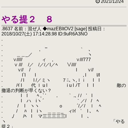
2021/12/24
やる提２ ８
.8637 名前：混ぜ人 ◆mazEBItOV2 [sage] 投稿日：
2018/10/27(土) 17:14:28.98 ID:9uR6A3NO
.
.
. , '" ｀ ､
. ＿＿_／ ヽ
. ∨///// ィ , ∨///777
. ∨ /// /／ /／/／l／ﾍ ∨////
. ∨// / l ∨//
. l`l l , l l/l
. / l l /／ミヽ ７ﾆ､ヽ,ｌｉ l l
. /ｲ l 代 ｌ u l i u l ﾉT l l 敵の
撤退の判断が早くない？
. l l ﾍ , ` ' ． ｀ .､ / / ' l
. l ハ iヽ ´ ｀／/ / ﾍ
. / l ヽヽ ｏ ´/／/ ｌ ﾍ
. / ﾊ l iヽ ＿＿＿_ ィlｲ ' l ､ ﾍ
. ,/ /ﾍ l マ三三三三三l l ､
ヽ 「やる
提２」