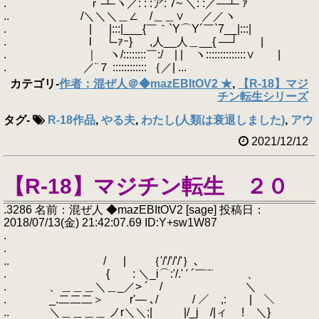
. ｒ‐┴‐ヽ／: : :ア: 7~ ＼: :／―┴‐ ｧ
.. /＼＼＼＿∠ /＿＿∨ ／／ヽ
. | |:::|___{￣｀`Y⌒Y´￣`7__|:::|
. l └‐ｧｰ} ,人__人＿__{ ―┘ |
. ｜ ヽ/::::::::￣:/ | | ヽ::::::::::::::∨ |
. ／¨７ :::::::::::: ｛／| ...
カテゴリ
-
作者：混ぜ人＠◆mazEBItOV2 ★
,
【R-18】マジ
チン転生シリーズ
タグ
-
R-18作品
,
やる夫
,
わたし(人類は衰退しました)
,
アウ
2021/12/12
【R-18】マジチン転生 ２０
.3286 名前：混ぜ人 ◆mazEBItOV2 [sage] 投稿日：
2018/07/13(金) 21:42:07.69 ID:Y+sw1W87
.
.
.. / | ｛'/'/'/'/'｝､
. { : ＼_i⌒:'/.' ' ´￣¨¨ 、
. 、＿＿＿＼＿_／> ´ / ＼
. _.二二二＞ r'― ､/ / ／ ,: | ＼
.. ＼＿＿＿＿ ノr＼＼;| |/_j /|ィ ! ＼}