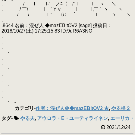
. / l l‐" ノﾆ〈 /" l l ヽ ＼
. ,/ ￣/ l `Ｙ∨ l l,￣｀ヽ ヽ
. / / l｀ 〈/〉 ´ l l ヽ ヽ
.
.8644 名前：混ぜ人 ◆mazEBItOV2 [sage] 投稿日：
2018/10/27(土) 17:25:15.83 ID:9uR6A3NO
.
.
.
・
.
.
・
.
.
・
.
.
・ ...
カテゴリ
-
作者：混ぜ人＠◆mazEBItOV2 ★
,
やる提２
タグ
-
やる夫
,
アウロラ・E・ユーティライネン
,
エーリカ・
2021/12/24