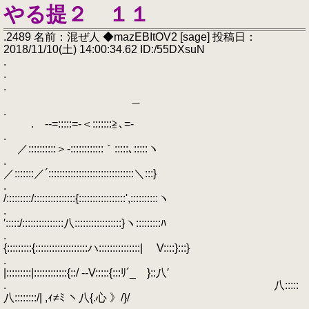
やる提２ １１
.2489 名前：混ぜ人 ◆mazEBItOV2 [sage] 投稿日：
2018/11/10(土) 14:00:34.62 ID:/55DXsuN
.
.
.
＿
.
. -‐=:::::=-＜:::::::≧､=-
.
／::::::::::＞-::::::::::::｀:::::､:::::ヽ
.
／:::::::／´:::::::::::::::::::::::::::::::＼:::}
.
/:::::::::/:::::::::::::::{:::::::::::::::::',::::::::::ヽ
.
′:::::/:::::::::::::::八:::::::::::::::::}ヽ:::::::::ﾊ
.
{:::::::::{:::::::::::::::::::ハ:::::::::::::::| V::::}:::}
.
|:::::::::|::::::::::::{::/ -‐V:::::{:::ﾘ´_ }::八′
. 八:::::
八::::::::/| ,ｨ≠ﾐ ヽ八{.心 》/}/