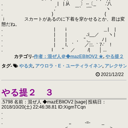
. | | 从 〕 --〔_ .′八
. ,´ ￣` '￣ ヽ
. } {
ｉ スカートがあるのに下着を穿かせるとか、君は変
態だね。
. | i ＿| |
. | | .:i__／ ヽ |
. | | , '′ ,_ ﾉ |
. | l, ' ／:::. ｀7‐' !
. l '′ ／ /| │ ...
カテゴリ
-
作者：混ぜ人＠◆mazEBItOV2 ★
,
やる提２
タグ
-
やる夫
,
アウロラ・E・ユーティライネン
,
アレクサン
2021/12/22
やる提２ ３
.5798 名前：混ぜ人 ◆mazEBItOV2 [sage] 投稿日：
2018/10/20(土) 22:46:38.81 ID:XigmTCqn
.
.
. ,, -=- _
. ＜, . ＞