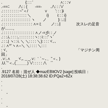
. {: : : ' ∧: : :∨
.-==ﾆ ∧: : { -==- .∧: : :∨
.: : : : : : : : : ~''＜/ ∨ ': : : }i
.: : : : : : : : : : : : : ＼ i} i: : : i}
.: : : : : : : : : : : : : : : ヽ ノ }: :.:∥
.: : : : : : : : : : : : : : : : ∧=ミ ノ: :.∥ 次スレの足音
が……。
.: : : : : : : : : : : : : : : : : ∧ノ-=彡: : ノ
.: : :.i､: : : :､: : : : : : : :ヽ: : i: : :''ヽ´
.: : :.| ヽ: : i. ＼ ＼: : : : ＼}: : : :ヾ､､
.: : ∧^'ヽ∧‐-＼ ＼: : : : ＼: : :
:ヾ, 「マジチン周
回」
.∨:.∧ _ヾ,､＿_.∨: ｀`～､、''＜､ }
.U.`''＜､(＿＿＿) ∨: : : : : ∧￣´´
.
.9127 名前：混ぜ人 ◆mazEBItOV2 [sage] 投稿日：
2018/07/28(土) 18:38:38.62 ID:PQa2+6Zx
.
.
.
・
.
.
・