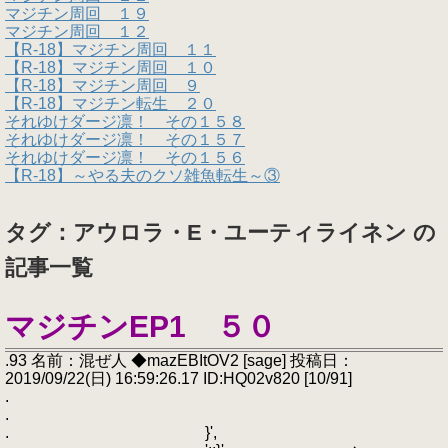
マジチン周回 １９
マジチン周回 １２
【R-18】マジチン周回 １１
【R-18】マジチン周回 １０
【R-18】マジチン周回 ９
【R-18】マジチン転生 ２０
それゆけダージ凛！ その１５８
それゆけダージ凛！ その１５７
それゆけダージ凛！ その１５６
【R-18】～やる夫のクソ雑魚転生～③
タグ：アウロラ・E・ユーティライネン の
記事一覧
マジチンEP1 ５０
.93 名前：混ぜ人 ◆mazEBItOV2 [sage] 投稿日：
2019/09/22(日) 16:59:26.17 ID:HQ02v820 [10/91]
.
.
. }',