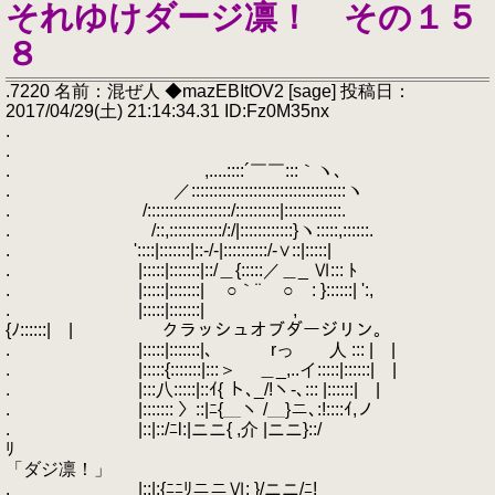
それゆけダージ凛！ その１５
８
.7220 名前：混ぜ人 ◆mazEBItOV2 [sage] 投稿日：
2017/04/29(土) 21:14:34.31 ID:Fz0M35nx
.
.
. ,....::::´￣￣:::｀ヽ､
. ／:::::::::::::::::::::::::::::::::::ヽ
. /:::::::::::::::::::/::::::::::|:::::::::::::.
. /::,::::::::::::/:/|::::::::::::}ヽ:::::,::::::.
. '::::|:::::::|::-/-|::::::::::/-∨::|:::::|
. |:::::|:::::::|::/＿{:::::／＿_ Ⅵ::: ﾄ
. |:::::|:::::::| ○｀¨ ○ : }::::::| ':,
. |:::::|:::::::| ,
{ﾉ::::::| | クラッシュオブダージリン。
. |:::::|:::::::|､ rっ 人 ::: | |
. |:::::{:::::::|:::＞ ＿_,..イ:::::|::::::| |
. |:::八:::::|::ｲ{ ト､_/!ヽ-､::: |::::::| |
. |::::::: 〉::|ﾆ{＿ヽ /＿}ニ､:!::::ｲ,ノ
. |::|::/ﾆl:|ニニ{ ,介 |ニニ}::/
ﾘ
「ダジ凛！」
. |::|:{ﾆﾆﾘニニⅥ: }/ニニ/ﾆ!