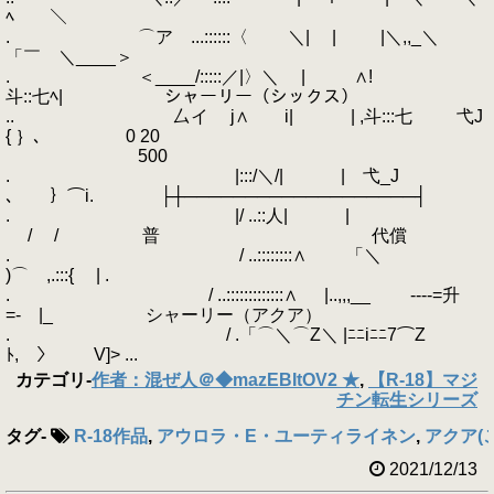
ﾍ ＼
. ⌒ア ...::::::〈 ＼| | |＼,,_＼
「￣ ＼____＞
. ＜____/:::::／|〉＼ | ∧!
斗::七ﾍ| シャーリー（シックス）
.. 厶イ j∧ i| | ,斗:::七 弋J
{ ｝､ 0 20
500
. |:::/＼/| | 弋_J
､ ｝⌒i. ├┼───────────────────┤
. |/ ..::人| |
/ / 普 代償
. / ..::::::::∧ 「＼
)⌒ ,.:::{ | .
. / ..:::::::::::::∧ |..,,,__ ---‐=升
=‐ |_ シャーリー（アクア）
. / .「⌒＼⌒Z＼ |ﾆﾆiﾆﾆ7⌒Z
ﾄ, 〉 V]> ...
カテゴリ
-
作者：混ぜ人＠◆mazEBItOV2 ★
,
【R-18】マジ
チン転生シリーズ
タグ
-
R-18作品
,
アウロラ・E・ユーティライネン
,
アクア(
2021/12/13