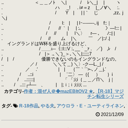
.. ＜＿＿ノﾄ ＼| / ﾚ＼_| | ヽ
. ハ _! . i≠＝z |_ノ∀＼ :.
. / Y | | |｀ じ ,zz､ j
＼j
. / l: | | lｰ----―-､ij f::｜
.. / // ｀ | | :､ 〉―!::: |
. / // | l＼〉 r― ､ ﾉ::| |
. / // ム |＼ ￣ ／|::/ .|
イングランドはW杯を盛り上げるけど、
.. / ＿＿ｭ--｛::I:::V :､__｀_ｧ . ／} ,ﾚ /
. / |＞ .､＼¨)_＞､＼＼|;;;;;;7
/ | / 優勝できないのもイングランドなの。
.. ／ / ＼＼て＿) ＼〉-ク―L._| /
. ／ .′ | | ｛￣｀¨¨>-､ノ＿j.'
.. / ..::i | ¨二〉 ―｛{ ） ｝i
. / ..::::::| 「 「;i;i｛＿＿／Π＼ j｜
.. / ..:::┌┴― 、 | |;ｉ;ｉ;i;i;i; ...
カテゴリ
-
作者：混ぜ人＠◆mazEBItOV2 ★
,
【R-18】マジ
チン転生シリーズ
タグ
-
R-18作品
,
やる夫
,
アウロラ・E・ユーティライネン
,
2021/12/09