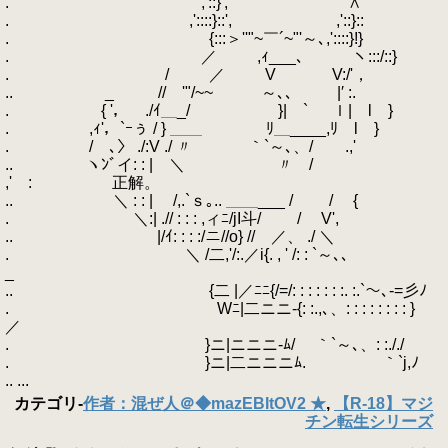
. ,'::}', ∧
. ,'::::}::', ,'::}::
. {:::＞''"~￣´~"'～､,'::::}!}
. ／ ,ｨ___、 ヽ:::/::}
. / ／ V V:/'，
.. _ // '"/~~ ～､、 |′ :.
. { '， ./ｲ＿_/ }| ` ｌ| l }
. ,ｨ'，`ｰぅ / } ＿＿ ﾘ＿____,ﾘ l }
. / ､〉 ./:V ./ 〃 ｀`～､、/ .,'
.. ヽﾝﾞイ: : | ＼ 〃 /
,' : 正解。
.. ＼ : : | /,.`ｓ｡.. ＿＿___ / / {
. ＼:| .// : : : ,ィﾆ/jI斗/ / V',
.. |/ｲ: : : :/ニ//o} // ／、 ./ ＼
. ＼ /二,'/:.／i{. , ' /: : `～､、
_
.. {二 |／ﾆﾆ{/=/: : : : : : :. :.`～､-=彡ﾉ
. Wﾆ|二ニニ-{: :.,､、: : : : : : : : }
／
. }ニ|ニニニ-ﾑ/ ｀`～､、: :././
. }ニ|二ニニニﾑ. ｀`j,ﾉ
.. ...
カテゴリ
-
作者：混ぜ人＠◆mazEBItOV2 ★
,
【R-18】マジ
チン転生シリーズ