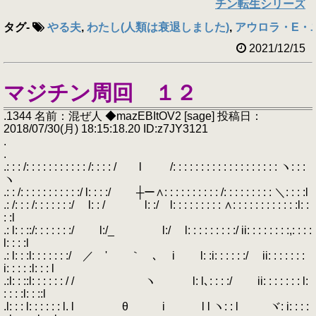
チン転生シリーズ
タグ
-
やる夫
,
わたし(人類は衰退しました)
,
アウロラ・E・
2021/12/15
マジチン周回 １２
.1344 名前：混ぜ人 ◆mazEBItOV2 [sage] 投稿日：
2018/07/30(月) 18:15:18.20 ID:z7JY3121
.
.
.: : : /: : : : : : : : : : : /: : : : / l /: : : : : : : : : : : : : : : : : : : ヽ: : :
ヽ
.: : /: : : : : : : : : : :/ l: : : :/ ┼ー∧: : : : : : : : : : /: : : : : : : : : ＼: : : :l
.: /: : : /: : : : : : :/ l: : / l: :/ l: : : : : : : : : ∧: : : : : : : : : : : :l: :
: :l
.: l: : ::/: : : : : : :/ l:/_ l:/ l: : : : : : : : :/ ii: : : : : : : :,: : : :
l: : : :l
.: l: : :l: : : : : : :/ ／ ' ｀ ､ i l: :i: : : : : :/ ii: : : : : : :
i: : : : :l: : : l
.:l: : ::l: : : : : : / / ヽ l: l､: : : :/ ii: : : : : : : l:
: : : :l: : ::l
.l: : : l: : : : : : l. l θ i l l ヽ: : l ヾ: i: : : :