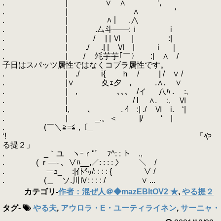
. | ∨ ∧ ‘,
. | ∧ ′
. | ﾊ｜ .∧
. | .厶斗――:ｉ i
. | / | | Ⅵ ｜ :|
. | ./ .| | Ⅵ | ｉ ｜
. | / 竓芋芋｢￣〉 :| ∧ /
子日はスパッツ属性ではなくコブラ属性です。
. | ./ i{ ｈ / | / ∨ /
. |∨ 夊ｪ夕 , .∧. ∨
. | , ､､､ /イ 八ﾊ . :,
. | / l ∧. :, Ⅵ
. l, ､ . ｲ :| ./ Ⅵ i. ‘|
. | _.。＜ |/ ‘ |
. (￣＼≧=≦ ,〔_
‘! 「や
る提２」
. _｀ユ ヽｰｒ"´ ﾌ^: : ト .,
. ( ｒ―‐ 、∨ﾊ__,／: : : : 〉 ＼ /
. ーｭ_ :|仆㍉/: : : : { ∨ /
. (＿ ソ.川Ⅳ: : : : / ∨ ...
カテゴリ
-
作者：混ぜ人＠◆mazEBItOV2 ★
,
やる提２
タグ
-
やる夫
,
アウロラ・E・ユーティライネン
,
サーニャ・