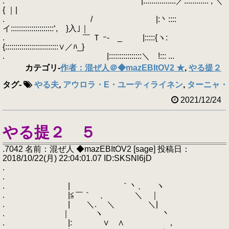
. ′ |::::::::::::::::／::::::::::::‘, ＼
{ ｜|
. / |:丶::::
イ:::::::::::::::::::::‘, }入｣｜
. ￣ Ｔ ｰ- _ |:::::{ヽ:
{::::::::::::::::::::::::::∨／ﾊ_}
. |::::::::::::::::＼ !::: ...
カテゴリ
-
作者：混ぜ人＠◆mazEBItOV2 ★
,
やる提２
タグ
-
やる夫
,
アウロラ・E・ユーティライネン
,
ターニャ・
2021/12/24
やる提２ ５
.7042 名前：混ぜ人 ◆mazEBItOV2 [sage] 投稿日：
2018/10/22(月) 22:04:01.07 ID:SKSNl6jD
.
.
. | ｀丶、 ヽ
. |≦￣｀ 、 ＼ ｜
. | ＼. ＼ ＼|
. ｜ ヽ 丶
. |: ∨ ∧ ，