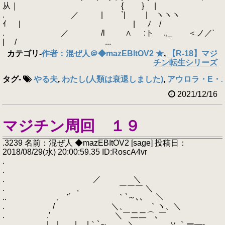
从｜ { } |
. ／ | `| | ヽヽヽ
ｲ | | ﾉ /
. ／ /l ∧ :ト .,_ ＜ノ／'
| / ...
カテゴリ
-
作者：混ぜ人＠◆mazEBItOV2 ★
,
【R-18】マジ
チン転生シリーズ
タグ
-
やる夫
,
わたし(人類は衰退しました)
,
アウロラ・E・
2021/12/16
マジチン周回 １９
.3239 名前：混ぜ人 ◆mazEBItOV2 [sage] 投稿日：
2018/08/29(水) 20:00:59.35 ID:RoscA4vr
.
.
. ／ ＼
. , ￣￣￣ ＼
.. , '´ ｀`～､、 ＼
. / ＼、 ｀ヽ、＼
. .′ ＼￣二二⌒､￣
. | | | |｀`～､、 ＼ ∨ ｀ー―‐