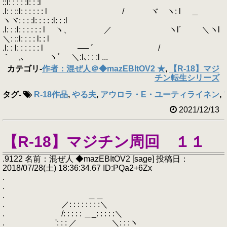
::l: : : : :l: : :l
.l: : ::l: : : : : : l / ヾ ヽ: l ＿
ヽヾ: : : :l: : : : :l: : :l
.l: : :l: : : : : : l ヽ、 ／ ヽl´ ＼ヽl
＼: ::l: : : : l: : l
.l: : l: : : : : : l ── ´ /
｀ ,､ ヽﾞ ＼:l､: : :l ...
カテゴリ
-
作者：混ぜ人＠◆mazEBItOV2 ★
,
【R-18】マジ
チン転生シリーズ
タグ
-
R-18作品
,
やる夫
,
アウロラ・E・ユーティライネン
,
2021/12/13
【R-18】マジチン周回 １１
.9122 名前：混ぜ人 ◆mazEBItOV2 [sage] 投稿日：
2018/07/28(土) 18:36:34.67 ID:PQa2+6Zx
.
.
. ＿＿
. ／: : : : : : : :＼
. /: : : : : ＿_: : : : :＼
. ': : : ／ ＼: : :ヽ