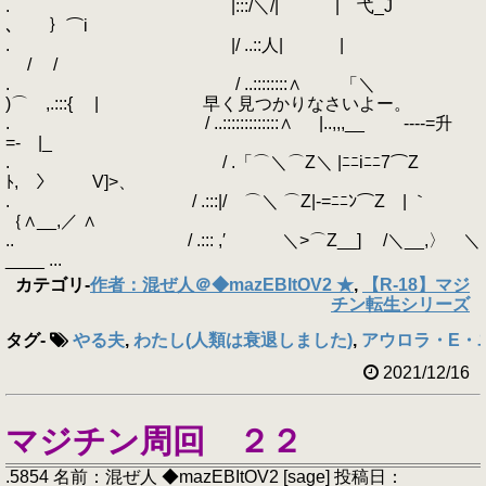
. |:::/＼/| | 弋_J
､ ｝⌒i
. |/ ..::人| |
/ /
. / ..::::::::∧ 「＼
)⌒ ,.:::{ | 早く見つかりなさいよー。
. / ..:::::::::::::∧ |..,,,__ ---‐=升
=‐ |_
. / .「⌒＼⌒Z＼ |ﾆﾆiﾆﾆ7⌒Z
ﾄ, 〉 V]>、
. / .:::|/ ⌒＼ ⌒Z|-=ﾆﾆﾝ⌒Z | ｀
｛∧__,／ ∧
.. / .::: ,′ ＼>⌒Z__] /＼__,〉 ＼
____ ...
カテゴリ
-
作者：混ぜ人＠◆mazEBItOV2 ★
,
【R-18】マジ
チン転生シリーズ
タグ
-
やる夫
,
わたし(人類は衰退しました)
,
アウロラ・E・
2021/12/16
マジチン周回 ２２
.5854 名前：混ぜ人 ◆mazEBItOV2 [sage] 投稿日：