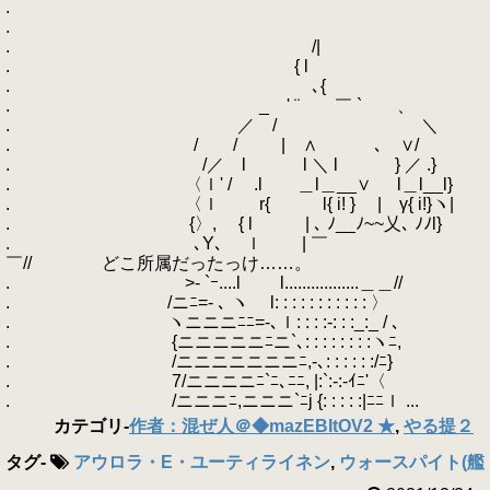
.
.
. /|
. { l
. ､{
. _ ' ¨ ￣ ` 、
. ／ / ＼
. / / | ∧ ､ ∨/
. /／ l l ＼ l } ／ .}
. 〈ｌ' / .l ＿l＿__∨ l＿l__l}
. 〈ｌ r{ l{ i! } | γ{ i!}ヽ|
. {〉, { l | ､ ﾉ__ﾉ~~乂､ ﾉﾉl}
. ､Y､ ｌ | ￣
￣// どこ所属だったっけ……。
. >- `ｰ....l l.................＿＿//
. /ニﾆ=- ､ ヽ l: : : : : : : : : : : 〉
. ヽニニニﾆﾆ=-､ｌ: : : :-: : :_:_ / ､
. {ニニニニニﾆニ`､: : : : : : : :ヽﾆ,
. /ニニニニニニニﾆ,-､: : : : : :/ﾆ}
. 7/ニニニニﾆ`ﾆ､ﾆﾆ, |:`:-:-ｲﾆ'〈
. /ニニニﾆ,ニニニ`ﾆj {: : : : :|ﾆﾆｌ ...
カテゴリ
-
作者：混ぜ人＠◆mazEBItOV2 ★
,
やる提２
タグ
-
アウロラ・E・ユーティライネン
,
ウォースパイト(艦