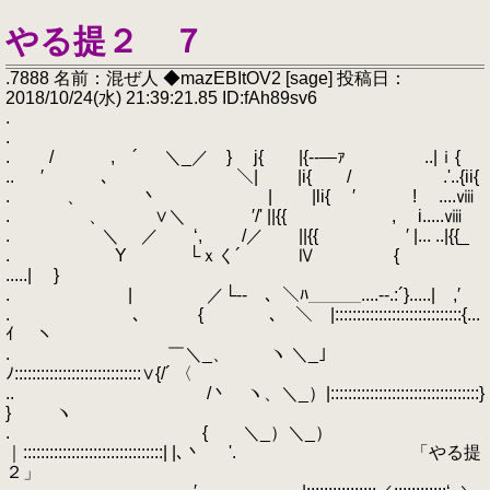
やる提２ ７
.7888 名前：混ぜ人 ◆mazEBItOV2 [sage] 投稿日：
2018/10/24(水) 21:39:21.85 ID:fAh89sv6
.
.
. / , ´ ＼_／ } j{ |{--―ｧ ￣ ..|ｉ{
.. ′ ､ ＼| |i{ / .'..{ii{
. 、 丶 | |li{ ′ ! ....ⅷ
. 、 ∨＼ ′/' ||{{ , i.....ⅷ
. ＼ ／ ‘, /／ ||{{ ′ |... ..|{{_
. Υ └ｘく´ Ⅳ {
.....| }
. | ／└-- 、＼ﾊ＿＿＿....-‐.:´}.....| ,′
. ､ { ､ ＼ |:::::::::::::::::::::::::::::{...
ｲ ヽ
. ￣＼_、 ヽ ＼_｣
ﾉ:::::::::::::::::::::::::::::∨{/´ 〈
.. /丶 ヽ、＼_）|::::::::::::::::::::::::::::::::::}
} ヽ
. { ＼_）＼_）
｜::::::::::::::::::::::::::::::::| |､丶 '. 「やる提
２」