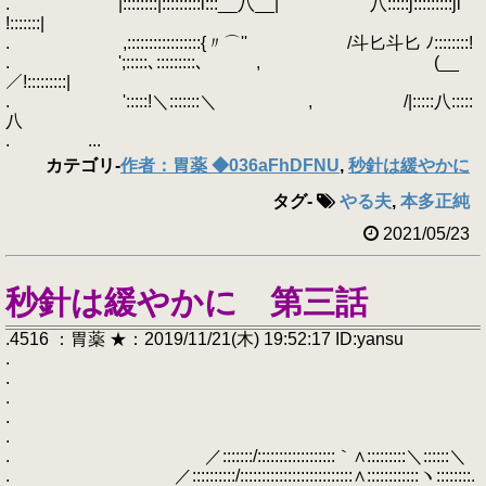
. |::::::::|:::::::::l:::__八__| 八:::::j:::::::::jl
!:::::::|
. ,:::::::::::::::::{〃⌒'' /斗匕斗匕 ﾉ::::::::!
. ';:::::､:::::::::､ , (__
／!:::::::::|
. ':::::!＼:::::::＼ , /|:::::八:::::
八
. ...
カテゴリ
-
作者：胃薬 ◆036aFhDFNU
,
秒針は緩やかに
タグ
-
やる夫
,
本多正純
2021/05/23
秒針は緩やかに 第三話
.4516 ：胃薬 ★：2019/11/21(木) 19:52:17 ID:yansu
.
.
.
.
.
. ／:::::::/::::::::::::::::::｀∧:::::::::＼::::::＼
. ／::::::::::/::::::::::::::::::::::::::∧::::::::::::ヽ::::::::.