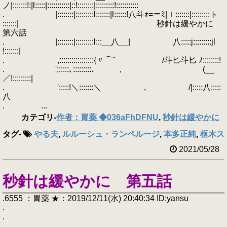
ノ|:::::::!:|l:::::|:::::::::::|::!::::::::|:::::::::!:::::::::::
. |::::::::|:::::::::l:::::::|l::::::!八斗ｫ=＝ﾐ|ｌ:::::::|:::::::::ト
:::::::| 秒針は緩やかに
第六話
. |::::::::|:::::::::l:::__八__| 八:::::j:::::::::jl
!:::::::|
. ,:::::::::::::::::{〃⌒'' /斗匕斗匕 ﾉ::::::::!
. ';:::::､:::::::::､ , (__
／!:::::::::|
. ':::::!＼:::::::＼ , /|:::::八:::::
八
. ...
カテゴリ
-
作者：胃薬 ◆036aFhDFNU
,
秒針は緩やかに
タグ
-
やる夫
,
ルルーシュ・ランペルージ
,
本多正純
,
枢木ス
2021/05/28
秒針は緩やかに 第五話
.6555 ：胃薬 ★：2019/12/11(水) 20:40:34 ID:yansu
.
.
.