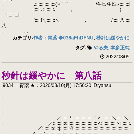
. ,:::::::::::::::::{〃⌒'' /斗匕斗匕 ﾉ::::::::!
. ';:::::､:::::::::､ , (__
／!:::::::::|
. ':::::!＼:::::::＼ , /|:::::八:::::
八
. ...
カテゴリ
-
作者：胃薬 ◆036aFhDFNU
,
秒針は緩やかに
タグ
-
やる夫
,
本多正純
2022/08/05
秒針は緩やかに 第八話
.9034 ：胃薬 ★：2020/08/10(月) 17:50:20 ID:yansu
.
.
.
.
.
. ／:::::::/::::::::::::::::::｀∧:::::::::＼::::::＼
. ／::::::::::/::::::::::::::::::::::::::∧::::::::::::ヽ::::::::.
. ／:::::::::/::::|::::::::ｲ!::::::::::::::::::::!::::::::::::::::::::::::::.
. r':::::::/:::::::::::::::|:::::::::|j:::::::::::::::::::