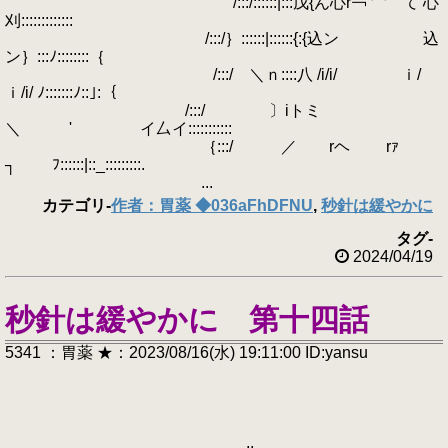
/:::/::::::|:::戊{ん心r￢ 冖 て 心
刈:::::::::::::
/:::/｝::::::|::::::{:{込ン 込
ン｝:::ﾉ::::::::｛
/:::/ ＼ｎ::::八 /i/i/ ｉ/
ｉ/i/ ﾉ:::::::ﾉ::｣:｛
/:::/ 〕iトミ
＼ ' イ厶イ:::::::::::
｛:::/ ／ rヘ rｧ
┐ ﾌ::::::|::_:::::::::.
...
カテゴリ
-
作者：胃薬 ◆036aFhDFNU
,
秒針は緩やかに
タグ
-
2024/04/19
秒針は緩やかに 第十四話
5341 ：胃薬 ★：2023/08/16(水) 19:11:00 ID:yansu
_,,