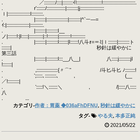
. ／:::::::::/::::|::::::::ｲ!::::::::::::::::::::!::::::::::::::::::::::::::.
. r':::::::/:::::::::::::::|:::::::::|j:::::::::::::::::::
ｌ|::::::::::::::::::l:::::::::.
. |::::::::|:::::::::::::::::|:::::::::|^`ー―=
ｲ:|::::::::::::::::::|::::::::::.
. |::::::::|:::::::::l__
ノ|:::::::!:|l:::::|:::::::::::|::!::::::::|:::::::::!:::::::::::
. |::::::::|:::::::::l:::::::|l::::::!八斗ｫ=＝ﾐ|ｌ:::::::|:::::::::ト
:::::::| 秒針は緩やかに
第三話
. |::::::::|:::::::::l:::__八__| 八:::::j:::::::::jl
!:::::::|
. ,:::::::::::::::::{〃⌒'' /斗匕斗匕 ﾉ::::::::!
. ';:::::､:::::::::､ , (__
／!:::::::::|
. ':::::!＼:::::::＼ , /|:::::八:::::
八
. ...
カテゴリ
-
作者：胃薬 ◆036aFhDFNU
,
秒針は緩やかに
タグ
-
やる夫
,
本多正純
2021/05/22