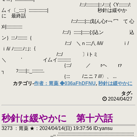
/:::/::::::::::|::ﾉ::::{〈Y::::::::/:
厶ィ〔_::::｝:::::::::::::::| 秒針は緩やか
に 最終話
/:::/::::::|:::戊{ん心r￢ 冖 て 心
刈:::::::::::::
/:::/｝::::::|::::::{:{込ン 込
ン｝:::ﾉ::::::::｛
/:::/ ＼ｎ::::八 /i/i/ ｉ/
ｉ/i/ ﾉ:::::::ﾉ::｣:｛
/:::/ 〕iトミ
＼ ' イ厶イ:::::::::::
｛:::/ ／ rヘ rｧ
┐ ﾌ::::::|::_:::::::::.
｛::: /ニニ７///〉、 ...
カテゴリ
-
作者：胃薬 ◆036aFhDFNU
,
秒針は緩やかに
タグ
-
2024/04/27
秒針は緩やかに 第十六話
3273 ：胃薬 ★：2024/04/14(日) 19:37:56 ID:yansu
_,, .::::::::::::::::::::::::::::::::::::::::::::::::::::::::::::::