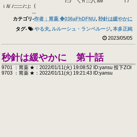
/:::/ ＼ｎ::::八 /i/i/ ｉ/
ｉ/i/ ﾉ:::::::ﾉ::｣:｛
...
カテゴリ
-
作者：胃薬 ◆036aFhDFNU
,
秒針は緩やかに
タグ
-
やる夫
,
ルルーシュ・ランペルージ
,
本多正純
2023/05/05
秒針は緩やかに 第十話
9701 ：胃薬 ★：2022/01/11(火) 19:08:52 ID:yansu 投下ZOI
9703 ：胃薬 ★：2022/01/11(火) 19:21:43 ID:yansu