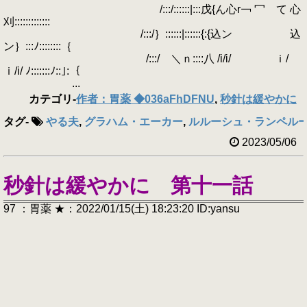
/:::/::::::|:::戊{ん心r￢ 冖 て 心
刈:::::::::::::
/:::/｝::::::|::::::{:{込ン 込
ン｝:::ﾉ::::::::｛
/:::/ ＼ｎ::::八 /i/i/ ｉ/
ｉ/i/ ﾉ:::::::ﾉ::｣:｛
...
カテゴリ
-
作者：胃薬 ◆036aFhDFNU
,
秒針は緩やかに
タグ
-
やる夫
,
グラハム・エーカー
,
ルルーシュ・ランペル
2023/05/06
秒針は緩やかに 第十一話
97 ：胃薬 ★：2022/01/15(土) 18:23:20 ID:yansu