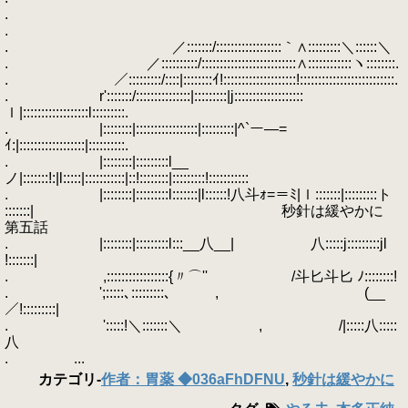
.
.
. ／:::::::/::::::::::::::::::｀∧:::::::::＼::::::＼
. ／::::::::::/::::::::::::::::::::::::::∧::::::::::::ヽ::::::::.
. ／:::::::::/::::|::::::::ｲ!::::::::::::::::::::!::::::::::::::::::::::::::.
. r':::::::/:::::::::::::::|:::::::::|j:::::::::::::::::::
ｌ|::::::::::::::::::l:::::::::.
. |::::::::|:::::::::::::::::|:::::::::|^`ー―=
ｲ:|::::::::::::::::::|::::::::::.
. |::::::::|:::::::::l__
ノ|:::::::!:|l:::::|:::::::::::|::!::::::::|:::::::::!:::::::::::
. |::::::::|:::::::::l:::::::|l::::::!八斗ｫ=＝ﾐ|ｌ:::::::|:::::::::ト
:::::::| 秒針は緩やかに
第五話
. |::::::::|:::::::::l:::__八__| 八:::::j:::::::::jl
!:::::::|
. ,:::::::::::::::::{〃⌒'' /斗匕斗匕 ﾉ::::::::!
. ';:::::､:::::::::､ , (__
／!:::::::::|
. ':::::!＼:::::::＼ , /|:::::八:::::
八
. ...
カテゴリ
-
作者：胃薬 ◆036aFhDFNU
,
秒針は緩やかに