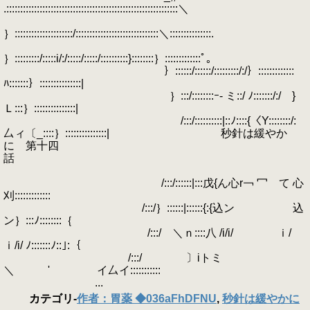
.::::::::::::::::::::::::::::::::::::::::::::::::::::::::::::::＼
｝:::::::::::::::::::::/::::::::::::::::::::::::::::::＼:::::::::::::::.
｝:::::::::/:::::i/:/:::::/:::::/::::::::::}::::::::｝:::::::::::::ﾟ｡
｝::::::/::::::/:::::::::/:/｝:::::::::::::
ﾊ:::::::｝:::::::::::::::|
｝:::/::::::::ｰ- ミ::/ ﾉ:::::::/:/ }
Ｌ:::｝:::::::::::::::|
/:::/::::::::::|::ﾉ::::{〈Y::::::::/:
厶ィ〔_::::｝:::::::::::::::| 秒針は緩やか
に 第十四
話
/:::/::::::|:::戊{ん心r￢ 冖 て 心
刈:::::::::::::
/:::/｝::::::|::::::{:{込ン 込
ン｝:::ﾉ::::::::｛
/:::/ ＼ｎ::::八 /i/i/ ｉ/
ｉ/i/ ﾉ:::::::ﾉ::｣:｛
/:::/ 〕iトミ
＼ ' イ厶イ:::::::::::
...
カテゴリ
-
作者：胃薬 ◆036aFhDFNU
,
秒針は緩やかに