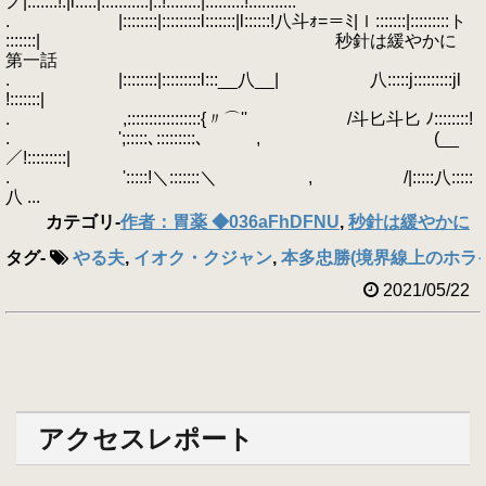
ノ|:::::::!:|l:::::|:::::::::::|::!::::::::|:::::::::!:::::::::::
. |::::::::|:::::::::l:::::::|l::::::!八斗ｫ=＝ﾐ|ｌ:::::::|:::::::::ト
:::::::| 秒針は緩やかに
第一話
. |::::::::|:::::::::l:::__八__| 八:::::j:::::::::jl
!:::::::|
. ,:::::::::::::::::{〃⌒'' /斗匕斗匕 ﾉ::::::::!
. ';:::::､:::::::::､ , (__
／!:::::::::|
. ':::::!＼:::::::＼ , /|:::::八:::::
八 ...
カテゴリ
-
作者：胃薬 ◆036aFhDFNU
,
秒針は緩やかに
タグ
-
やる夫
,
イオク・クジャン
,
本多忠勝(境界線上のホラ
2021/05/22
アクセスレポート