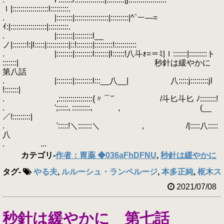
ｌ|::::::::::::::::::l:::::::::.
. |::::::::|:::::::::::::::::|:::::::::|^`ー―=
ｲ:|::::::::::::::::::|::::::::::.
. |::::::::|:::::::::l__
ノ|:::::::!:|l:::::|:::::::::::|::!::::::::|:::::::::!:::::::::::
. |::::::::|:::::::::l:::::::|l::::::!八斗ｫ=＝ﾐ|ｌ:::::::|:::::::::ト
:::::::| 秒針は緩やかに
第八話
. |::::::::|:::::::::l:::__八__| 八:::::j:::::::::jl
!:::::::|
. ,:::::::::::::::::{〃⌒'' /斗匕斗匕 ﾉ::::::::!
. ';:::::､:::::::::､ , (__
／!:::::::::|
. ':::::!＼:::::::＼ , /|:::::八:::::
八
. ...
カテゴリ
-
作者：胃薬 ◆036aFhDFNU
,
秒針は緩やかに
タグ
-
やる夫
,
ルルーシュ・ランペルージ
,
本多正純
,
枢木ス
2021/07/08
秒針は緩やかに 第七話