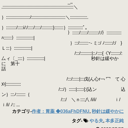
_,,
.::::::::::::::::::::::::::::::::::::::::::::::::::::::::::::::＼
｝:::::::::::::::::::::/::::::::::::::::::::::::::::::＼:::::::::::::::.
｝:::::::::/:::::i/:/:::::/:::::/::::::::::}::::::::｝:::::::::::::ﾟ｡
｝::::::/::::::/:::::::::/:/｝:::::::::::::
ﾊ:::::::｝:::::::::::::::|
｝:::/::::::::ｰ- ミ::/ ﾉ:::::::/:/ }
Ｌ:::｝:::::::::::::::|
/:::/::::::::::|::ﾉ::::{〈Y::::::::/:
厶ィ〔_::::｝:::::::::::::::| 秒針は緩やか
に 第十
話
/:::/::::::|:::戊{ん心r￢ 冖 て 心
刈:::::::::::::
/:::/｝::::::|::::::{:{込ン 込
ン｝:::ﾉ::::::::｛
/:::/ ＼ｎ::::八 /i/i/ ｉ/
ｉ/i/ ﾉ:: ...
カテゴリ
-
作者：胃薬 ◆036aFhDFNU
,
秒針は緩やかに
タグ
-
やる夫
,
本多正純