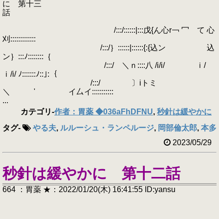
に 第十三
話
/:::/::::::|:::戊{ん心r￢ 冖 て 心
刈:::::::::::::
/:::/｝::::::|::::::{:{込ン 込
ン｝:::ﾉ::::::::｛
/:::/ ＼ｎ::::八 /i/i/ ｉ/
ｉ/i/ ﾉ:::::::ﾉ::｣:｛
/:::/ 〕iトミ
＼ ' イ厶イ:::::::::::
...
カテゴリ
-
作者：胃薬 ◆036aFhDFNU
,
秒針は緩やかに
タグ
-
やる夫
,
ルルーシュ・ランペルージ
,
岡部倫太郎
,
本多
2023/05/29
秒針は緩やかに 第十二話
664 ：胃薬 ★：2022/01/20(木) 16:41:55 ID:yansu