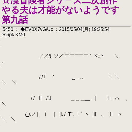
☆凜冒険者シリーズ二次創作
やる夫は才能がないようです
第九話
.5450 ： ◆EV0X7vG/Uc ：2015/05/04(月) 19:25:54
es6pk.KM0
.
.
／／/(_ソ／´￣￣￣￣￣｀ヾ::丶 ＼
、
.
/ / ｢￣｀ _＿, 、 ＼ ＼
＼ ＼
.
/ / l! /`1 ＿＿＿__ | iｌ ハ 、
＼
.
/_/.ノ | ｌ | |l､/´ T¨、｢｀ヽ il 、 l| ﾊ
＼ ＼
.