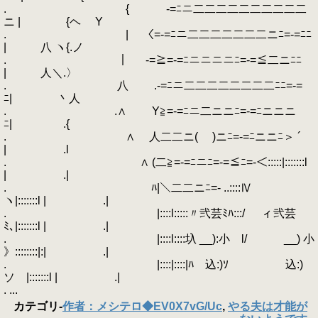
. { -=ﾆニ二二二二二二二二二二
ニ | {ヘ Y
. | 〈=-=ﾆニ二二二二二二二ニﾆ=-=ﾆﾆ
| 八 ヽ{.ノ
. ｜ -=≧=-=ﾆニニニニﾆ=-=≦二ニﾆﾆ
| 人＼.〉
. 八 .-=ﾆニ二二二二二二二二ﾆﾆ=-=
ﾆ| 丶人
. .∧ Y≧=-=ﾆニ二ニニﾆ=-=ﾆニニニ
ﾆ| .{
. ∧ 人二二ニ( )ニﾆ=-=ﾆニニﾆ＞ ´
| .l
. ∧ (二≧=-=ﾆニﾆ=-=≦ﾆ=-＜:::::|:::::::l
| .|
. ﾊ|＼二二ニﾆ=- ..::::Ⅳ
ヽ|:::::::l | .|
. |::::l:::::〃弐芸ﾐﾊ:::/ ィ弐芸
ﾐ､|:::::::l | .|
. |::::l::::圦 __):小 l/ __) 小
》::::::::|:| .|
. |::::|::::|ﾊ 込:)ｿ 込:)
ソ |:::::::l | .|
. ...
カテゴリ
-
作者：メシテロ◆EV0X7vG/Uc
,
やる夫は才能が