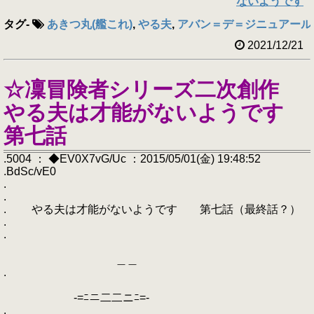
ないようです
タグ
-
あきつ丸(艦これ)
,
やる夫
,
アバン＝デ＝ジニュアール
2021/12/21
☆凜冒険者シリーズ二次創作
やる夫は才能がないようです
第七話
.5004 ： ◆EV0X7vG/Uc ：2015/05/01(金) 19:48:52
.BdSc/vE0
.
.
. やる夫は才能がないようです 第七話（最終話？）
.
.
＿＿
.
-=ﾆニ二二ニﾆ=-
.