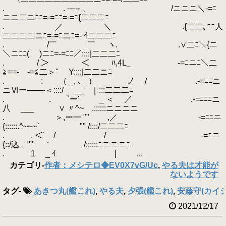
. . -─‐- 、 /ニニニ＼-=ﾆ
ニニ二ニﾆﾆ=-=ﾆﾆ=-=ﾆ{二二二ﾆ
. ／ ＼ .{二二､ﾆﾆ人
二二二二ニﾆ=-=ﾆニﾆ=- ｲ二二二ﾆ
. /￣ ￣ ヽ. .∨二ﾆ＼{ニ
＼ニﾆﾆ( )ニﾆ=-=ﾆﾆ／::::|二二二ﾆ
. / ＞ ＜ ﾊ,4L_ -=ﾆニﾆ＼二
≧==- -=≦二＞'' Y::::|二二ニﾆ
. : （_ , ､ _） ノ / .-=ﾆﾆニ
ニⅥー――‐＜::::/ __ ｜:::二二二ﾆ
. ゝ. `ー' _ ＜ ／ .-=ﾆﾆﾆニ
八 ___ ∨ 〃^~ .::::::ニニニニ
. ＞,ー一 "" ,／ -=ﾆﾆニ
{::::::.^~~~` "" /::::/二二二ﾆ
. , ＜´ / / -=ﾆニ
{::/込、"" ｀ /::::::ﾆニニニﾆ
. 1 _ ｲ | ...
カテゴリ
-
作者：メシテロ◆EV0X7vG/Uc
,
やる夫は才能が
ないようです
タグ
-
あきつ丸(艦これ)
,
やる夫
,
夕張(艦これ)
,
安藤守(カイジ
2021/12/17