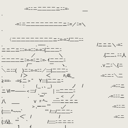
-=ﾆﾆニ二二二二ニﾆﾆ=- __
.
-=ﾆニ二二二二二二二二ニﾆ=／ﾆ=＼
.
〈二二二二二二二二二ニﾆ=-=ﾆ/二二ﾆﾆ
. . -─‐- 、 /ニニニ＼-=ﾆ
ニニ二ニﾆﾆ=-=ﾆﾆ=-=ﾆ{二二二ﾆ
. ／ ＼ .{二二､ﾆﾆ人
二二二二ニﾆ=-=ﾆニﾆ=- ｲ二二二ﾆ
. /￣ ￣ ヽ. .∨二ﾆ＼{ニ
＼ニﾆﾆ( )ニﾆ=-=ﾆﾆ／::::|二二二ﾆ
. / ＞ ＜ ﾊ,4L_ -=ﾆニﾆ＼二
≧==- -=≦二＞'' Y::::|二二ニﾆ
. : （_ , ､ _） ノ / .-=ﾆﾆニ
ニⅥー――‐＜::::/ __ ｜:::二二二ﾆ
. ゝ. `ー' _ ＜ ／ .-=ﾆﾆﾆニ
八 ___ ∨ 〃^~ .::::::ニニニニ
. ＞,ー一 "" ,／ -=ﾆﾆニ
{::::::.^~~~` "" /::::/二二二ﾆ
. , ＜´ / / -=ﾆニ
{::/込、"" ｀ /::::::ﾆニニニﾆ
. 1 _ ｲ | ...