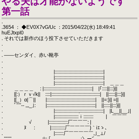
やる夫は才能がないようです
第一話
.
.3654 ： ◆EV0X7vG/Uc ：2015/04/22(水) 18:49:41
huEJtxpI0
. それでは新作のほう投下させていただきます
.
.
. ――センダイ、赤い靴亭
.
.
. |:::::::::::::::::::::::::::::::::::::::|
. |:::::::::::::::::::::::::::::::::::::::|
. |:::::::::::::::::::::::::::::::::::::::| ＿＿＿
. ＿＿＿＿ : |:::::::::::::::::::::::::::::::::::::::| |｢::::||:::}||
. |[:）ｒｖ√k|| ::::|:::::::::::::::::::::::::::::::::::::::| ||:::::||:::}||
. |[_）α|⌒|| |:::::::::::::::::::::::::::::::::::::::| ||=:}|| =||
. ﾞ"'''‐- ,,,_｣: |:::::::::::::::::::::::::::::::::::::::| ||:::::||:::}||
. |:::::::::::::::::::;:::::::::::::::::::| |L__||__｣|
. |:::::::::::::::::::ｉ:::::::: | ￣￣￣
. √ゝ |:::::::::::::::厂￣￣￣: |
. ﾇ : |:::::::::::厂￣￣￣￣}｀iｴゝ、
. |:::::::厂￣￣￣￣￣,｣_⊥/
. ""''''‐- ,,,_ :|:: ｢￣￣￣￣￣￣:〉ー'´