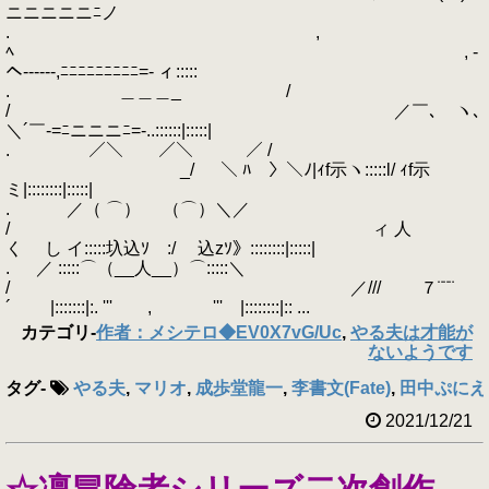
ニニニニニﾆノ
. ,
ﾍ , -
ヘ------,ﾆﾆﾆﾆﾆﾆﾆﾆﾆ=- ィ:::::
. ＿＿＿_ /
/ ／￣､ ヽ､
＼´￣-=ﾆニニニﾆ=-..::::::|:::::|
. ／＼ ／＼ ／ /
_/ ＼ ﾊ 〉＼ﾉ|ｨf示ヽ:::::l/ ｨf示
ミ|::::::::|:::::|
. ／（ ⌒） （⌒）＼／
/ ィ 人
く し イ:::::圦込ｿ :/ 込zｿ》::::::::|:::::|
. ／ :::::⌒（__人__）⌒:::::＼
/ ／/// ７¨¨¨
´ |:::::::|:. ''' , ''' |::::::::|:: ...
カテゴリ
-
作者：メシテロ◆EV0X7vG/Uc
,
やる夫は才能が
ないようです
タグ
-
やる夫
,
マリオ
,
成歩堂龍一
,
李書文(Fate)
,
田中ぷにえ
2021/12/21