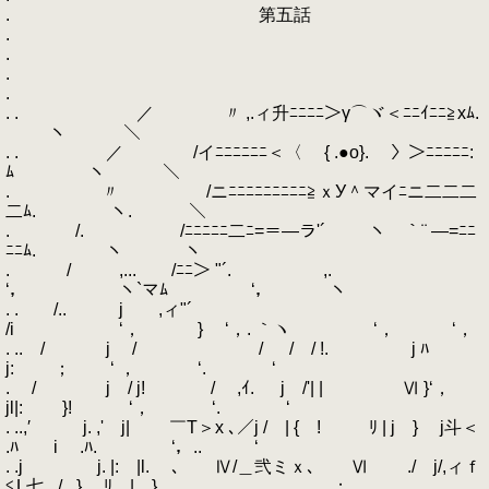
. 第五話
.
.
.
.
. . ／ 〃 ,.ィ升ﾆﾆﾆﾆ＞γ⌒ヾ＜ﾆﾆｲﾆﾆ≧xﾑ.
ヽ ＼
. . ／ /イﾆﾆﾆﾆﾆﾆ＜〈 { .●o}. 〉＞ﾆﾆﾆﾆﾆ:
ﾑ ヽ ＼
. 〃 /ニﾆﾆﾆﾆﾆﾆﾆﾆﾆ≧ｘУ＾マイﾆニ二二二
二ﾑ. ヽ. ＼
. /. /ﾆﾆﾆﾆﾆ二ﾆ=＝―ラ'´ ヽ￣｀¨ ―=ﾆﾆ
ﾆﾆﾑ. ヽ ヽ
. / ,... /ﾆﾆ＞ "´. ,.
‘， ヽ`マﾑ ‘， ヽ
. . /.. j ,ィ"´
/i ‘， } ‘，. ｀ヽ ‘， ‘，
. .. / j / / / / !. j ﾊ
j: ； ‘ ， ‘. ‘
. / j / j! / ,ｲ. j /'| | Ⅵ }‘，
jl|: }! ‘， ‘. ‘
. ..,′ j. ,' j| ￣Τ＞x ､／j / | { ! ﾘ | j } j斗＜
.ﾊ i .ﾊ. ‘，.. ‘
. .j j. |: |l. ､ Ⅳ/＿弐ミｘ､ Ⅵ ./ j/,ィｆ
≦L七._/_ } ﾘ | }. ， ；