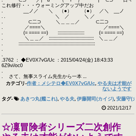
これ修行・・・ウォーミングアップ中だお
. ゝ__ノ／ ＼ （●） （●） ／＼ゝ__ノ
. . ＼ ／ ＼ ／
. ⊂二⊃ ＼＿＿＿／ ⊂二⊃
. ／====＼ ／====＼
. (= ==== ==) :::::::::::::::::::::: (= ==== ==)
. ＼＿＿／ ::::::::::::::::::::::::::::::::::::: ＼＿＿／
. :::::::::::::::::::::::::::::::::::::::::::::::::::::::::::::::
.
.
.3762 ： ◆EV0X7vG/Uc ：2015/04/24(金) 18:43:33
6Z9vi/oc0
.
. さて、無事スライム先生から一本 ...
カテゴリ
-
作者：メシテロ◆EV0X7vG/Uc
,
やる夫は才能が
ないようです
タグ
-
あきつ丸(艦これ)
,
やる夫
,
伊藤開司(カイジ)
,
安藤守(
2021/12/17
☆凜冒険者シリーズ二次創作