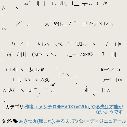
ム´ l| | ｌ、ﾘl＼ l __,,-┬- ､、 ) ﾉﾊ
∧ ヽ
.
／´ ,. | 人 !ﾊ仆､_ '7´⌒;:::::::!`7ｰ／ヾ レ’ l､
ハ
.
/ / ,ｲ l ﾙｌハ ＼弋 ' .‘ｰ"U1っ ヽ / ｌ|ﾊ
.
/イ /:i| l | (ﾊ,r=-ゝ､ ＼. ､_ー'.ノxxX》 7 | l|
.
/´ l .ｲ|l: ∧ 从_lﾚ')ﾊ ￣｀ lr一'.ノ! : i
. }｀ヽ、_
l |、 ﾚﾊ ゝ`∧久j ,r一” | i∧
. -=' ｀ 、
.∧ !入{ ＼＿zi `¨ ′ , /li ＿ | | ∧
. , ´ ヽ
...
カテゴリ
-
作者：メシテロ◆EV0X7vG/Uc
,
やる夫は才能が
ないようです
タグ
-
あきつ丸(艦これ)
,
やる夫
,
アバン＝デ＝ジニュアール