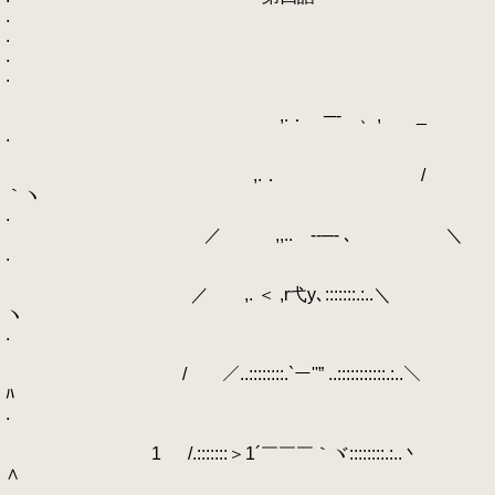
.
.
.
.
,.． ─- 、, _
.
,.． /
｀ヽ
.
／ ,,.. -‐─- ､ ＼
.
／ ,. ＜ ,r弋y､:::::::.:..＼
ヽ
.
/ ／..::::::::.`ー''” ..:::::::::::.:..＼
ﾊ
.
1 /.:::::::＞1´￣￣￣｀ヾ::::::::.:..丶
∧
.