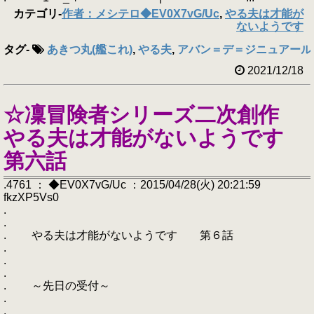
カテゴリ
-
作者：メシテロ◆EV0X7vG/Uc
,
やる夫は才能が
ないようです
タグ
-
あきつ丸(艦これ)
,
やる夫
,
アバン＝デ＝ジニュアール
2021/12/18
☆凜冒険者シリーズ二次創作
やる夫は才能がないようです
第六話
.4761 ： ◆EV0X7vG/Uc ：2015/04/28(火) 20:21:59
fkzXP5Vs0
.
.
. やる夫は才能がないようです 第６話
.
.
.
. ～先日の受付～
.
.