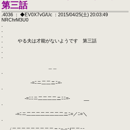
第三話
.4036 ： ◆EV0X7vG/Uc ：2015/04/25(土) 20:03:49
NRChrM3U0
.
.
.
. やる夫は才能がないようです 第三話
.
.
.
＿＿
.
-=ﾆニ二二ニﾆ=-
.
-=ﾆﾆニ二二二二ニﾆﾆ=- __
.
-=ﾆニ二二二二二二二二ニﾆ=／ﾆ=＼
.
〈二二二二二二二二二ニﾆ=-=ﾆ/二二ﾆﾆ