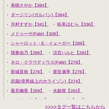
美樹さやか【384】
・
ダージリン(ガルパン)【364】
・
月村すずか【341】
暁美ほむら【336】
・
・
メドゥーサ(Fate)【308】
・
シャーロット・E・イェーガー【289】
・
我妻由乃【286】
涼宮ハルヒ【283】
・
・
ネロ・クラウディウス(Fate)【279】
・
新城直衛【276】
渡良瀬準【276】
・
・
武蔵(境界線上のホライゾン)【274】
・
風見幽香【269】
水銀燈【263】
・
・
できない夫【262】
キル夫【260】
・
・
>>>>タグ一覧はこちらから