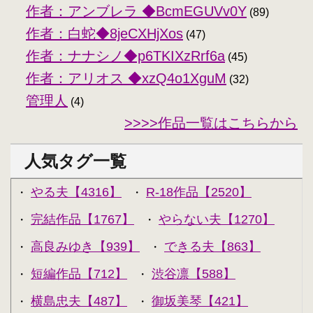
作者：アンブレラ ◆BcmEGUVv0Y
(89)
作者：白蛇◆8jeCXHjXos
(47)
作者：ナナシノ◆p6TKIXzRrf6a
(45)
作者：アリオス ◆xzQ4o1XguM
(32)
管理人
(4)
>>>>作品一覧はこちらから
人気タグ一覧
やる夫【4316】
R-18作品【2520】
・
・
完結作品【1767】
やらない夫【1270】
・
・
高良みゆき【939】
できる夫【863】
・
・
短編作品【712】
渋谷凛【588】
・
・
横島忠夫【487】
御坂美琴【421】
・
・