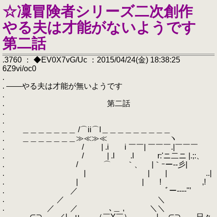
☆凜冒険者シリーズ二次創作
やる夫は才能がないようです
第二話
.3760 ： ◆EV0X7vG/Uc ：2015/04/24(金) 18:38:25
6Z9vi/oc0
.
. ――やる夫は才能が無いようです
.
. 第二話
.
.
. ＿＿＿＿＿＿＿ /⌒ii⌒l＿＿＿＿＿＿＿＿＿
. ＿＿＿＿＿＿＿≫≪≫≪ ヽ
. / | .i i ￣￣| ￣￣￣.|￣￣￣
. / | .l .l r:'ニ二ニ |.;:、
. / ⌒ ｀、 |｀ｰー‐‐彡|
. | | | ..|
. | | ! ,!
. ／ ゝ ﾞー‐‐‐‐''’
. ／ ＼
. ／ ／ ､＿ , ＼＼
. ⊂⊃ ／| u （￣Y￣） | ⊂⊃ 日々