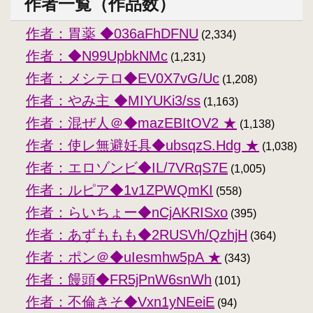
作者一覧（作品数）
作者：胃薬 ◆036aFhDFNU
(2,334)
作者：◆N99UpbkNMc
(1,231)
作者：メシテロ◆EV0X7vG/Uc
(1,208)
作者：やみ主 ◆MIYUKi3/ss
(1,163)
作者：混ぜ人＠◆mazEBItOV2 ★
(1,138)
作者：使レ無避妊具◆ubsqzS.Hdg ★
(1,038)
作者：エロゾンビ◆IL/7VRqS7E
(1,005)
作者：ルピア◆1v1ZPWQmKI
(558)
作者：らいちょー◆nCjAKRISxo
(395)
作者：あずももも◆2RUSVh/QzhjH
(364)
作者：ポン＠◆uIesmhw5pA ★
(343)
作者：饅頭◆FR5jPnW6snWh
(101)
作者：不倫きそ◆Vxn1yNEeiE
(94)