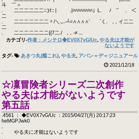
斗 ￣＞
. 二二二二二二ﾆ:)ｲ:: | .|ﾊﾊﾊﾊﾊﾊﾊﾊ」L. ﾉ '´ . ＜
二
. 二二二二二二二〃/＼.,..-┴=∧∧∧∧' `く. ,，イ二二
二
. 二二二二二二二{{7二./ ,，-≠ ...
カテゴリ
-
作者：メシテロ◆EV0X7vG/Uc
,
やる夫は才能が
ないようです
タグ
-
あきつ丸(艦これ)
,
やる夫
,
アバン＝デ＝ジニュアール
2021/12/18
☆凜冒険者シリーズ二次創作
やる夫は才能がないようです
第五話
.4561 ： ◆EV0X7vG/Uc ：2015/04/27(月) 20:17:23
heMGPJwk0
.
. やる夫に才能はないようです
.