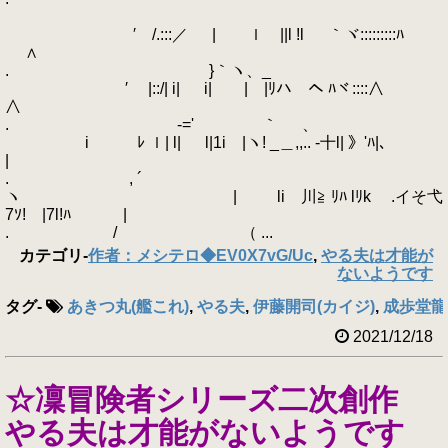
′ /.:::／ | ｌ ||l !l ゞ ｀ヾ:::::::::ﾊ
∧
. }｀ヽ、_
′ |::/| i| i| | |ﾘハ ヘ ﾊヾ::::∧
∧
. -=' ｀ 、
i ﾚ ｌ| l| l|1i |ヽ! _＿,,.. -十l| 》'ﾊ|、
|
. , ´
ヽ | li 川≧ ﾘﾊ lﾘk .イそ弋
7ｿ! |7l!ﾊ |
. / （ ...
カテゴリ
-
作者：メシテロ◆EV0X7vG/Uc
,
やる夫は才能が
ないようです
タグ
-
あきつ丸(艦これ)
,
やる夫
,
伊藤開司(カイジ)
,
成歩堂龍
2021/12/18
☆凜冒険者シリーズ二次創作
やる夫は才能がないようです