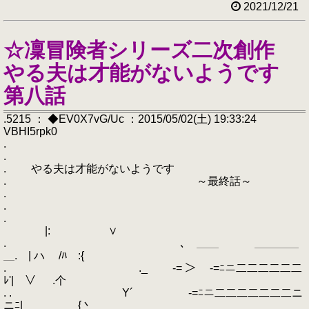
2021/12/21
☆凜冒険者シリーズ二次創作
やる夫は才能がないようです
第八話
.5215 ： ◆EV0X7vG/Uc ：2015/05/02(土) 19:33:24
VBHI5rpk0
.
.
. やる夫は才能がないようです
. ～最終話～
.
.
.
|: ∨
. ､ ＿＿ ＿＿＿＿
＿. | ハ /ﾊ :{
. ._ -= ＞ -=ﾆニ二二二二二二
ﾚ'| ∨ .个
. . Y´ -=ﾆニ二二二二二二二ニ
ニﾆ| {丶