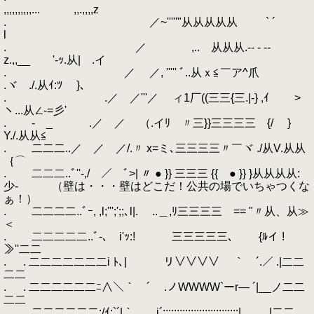
,,,,,,,,,,... ,,.,,,,z
. ／~'''''"从从从从从 ` ´
l
. ／ ,.. 从从从.-- - --
z.,,__ '‐ｯ.从| .イ
. ／ ／, ''''' ﾞ..从ｘ≦￣ア^爪
.ヾ ./.从ｲ:ﾂ }、
. .／ ／'''／ ィ1厂((三三{三.|-} ,ｲ >
ヽ...从∠-=彡'
. - _ .／ ／ （.イﾘ 〃三}}三三三三 {/ }
Y./.从从≦
. 二二二..／ ／ ／/.〃 x=ミ､三三三三〃￣ヾ ./从V.从从
｛⌒
. 二二二..ﾞ''-,/ ／ ﾞ>| 〃 ● }} 三三三 {{ ● }} }从从从从:
少- （壁は・・・壁はどこだ！公共の場でいちゃつくな
ぁ！）
. 二二二二..ﾞｰ, ,l;''';';;､l|. ゞ..＿,ﾘ三三三三ゞ== "〃从、从≫
＜
. 二二二二二..ﾞ-､ i'ｯ:! ￣ 三三三三三､ {ﾙイ !
≫''二二
. . 二二二二二二二i ﾄ､| リ∨∨∨∨ ｀￣´.／ .|二二
二二
. . 二二二二二二ﾆ∧＼｀￣´ .ノWWWW`ーr― ´|__ノ二二
二二
. 二二二二二二:/ｲ:`´|｀￣￣i´:::::::::::::::::::::::::::| |二二