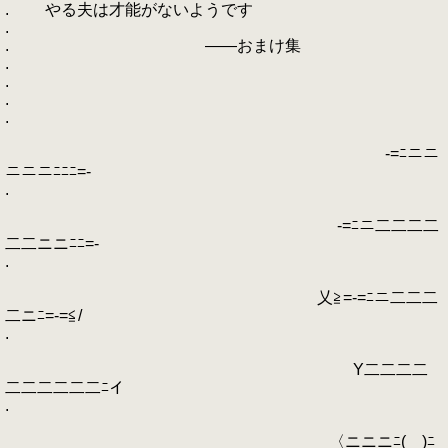
. やる夫は才能がないようです
.
. ――おまけ集
.
.
.
.
-=ﾆニニ
ニニニﾆﾆﾆ=-
.
-=ﾆニ二二二二
二二ニニﾆﾆ=-
.
乂≧=-=ﾆニ二二二
二ニﾆ=-=≦/
.
Y二二二二
二二二二二二ﾆイ
.
〈ニニニﾆ( )ﾆ