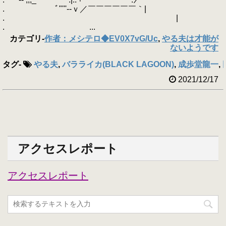
. ﾞ"'''‐-ｖ／￣￣￣￣￣￣｀|
. |
. ...
カテゴリ
-
作者：メシテロ◆EV0X7vG/Uc
,
やる夫は才能が
ないようです
タグ
-
やる夫
,
バラライカ(BLACK LAGOON)
,
成歩堂龍一
,
2021/12/17
アクセスレポート
アクセスレポート