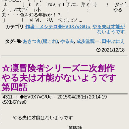
. .!. j i: ﾊ:､ .ﾏxミィｆ了ﾉ:::，芹ミｰ=} / ｰ彡イ｢,
ノ::，:ﾊ弌アｲ j 小 ， ； やる
夫・・・色を知る年齢か！？
. j l Ⅵ Ⅵ､ ﾏ圦 弋::じ:::ソ ...
カテゴリ
-
作者：メシテロ◆EV0X7vG/Uc
,
やる夫は才能が
ないようです
タグ
-
あきつ丸(艦これ)
,
やる夫
,
成歩堂龍一
,
田中ぷにえ
2021/12/18
☆凜冒険者シリーズ二次創作
やる夫は才能がないようです
第四話
.4311 ： ◆EV0X7vG/Uc ：2015/04/26(日) 20:14:19
kSXbGYss0
.
.
. やる夫に才能はないようです
.
. 第四話