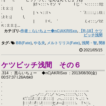
. |i:!ヽ: : :ヽ ﾋソ ヾ l じ｀ヽ: : : : : : :l:|:
: l: :i: : | !,
. | ヽヽ: : lヽ ｀ ´/: : : : :,: : /:l: :
:.l: l: :.| !,
. | lヾ､ ' /,ィ: : :／l:/:
ﾊ: : :l: :l: :| ...
カテゴリ
-
作者：らいちょー◆nCjAKRISxo
,
【R-18】ケツ
ビッチ浅間
タグ
-
BB(Fate)
,
やる夫
,
メルトリリス(Fate)
,
浅間・智
,
間桐桜
2021/05/15
ケツビッチ浅間 その６
.314 ： 黒らいちょー ◆nCjAKRISxo ：2013/08/30(金)
00:57:37 l.26Arbk0
.
.
. ,. . . . ,. . . .. ､. . . . . .､. . . . ..､
. _,. -／: : ／: :／ヽ:,---､: : : : :＼: : : ＼
. r:':´:::::/: : :/: : :/: : : : | ,--､､: : : :: : ヽ ､: : ヽ
. |: : : /: : /! : :./: : : : : :ヒ,r---,|: : : : : : :､ !ヽ: :､