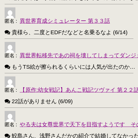
異世界育成シミュレーター 第３３話
匿名
:
貴様ら、二度とEDFだなどと名乗るなよ (6/14)
異世界転移先であの祠を壊してしまってダンジ
匿名
:
もうTS絵が擦られるくらいには人気が出たのか…（困惑） 
【原作:幼女戦記】あんこ戦記ツヴァイ 第２２
匿名
:
22話がありません (6/09)
やる夫は女尊世界で天下を目指すようです そ
匿名
:
鮫島さん、浅野さんだかの紹介で結婚してなかったっけ？