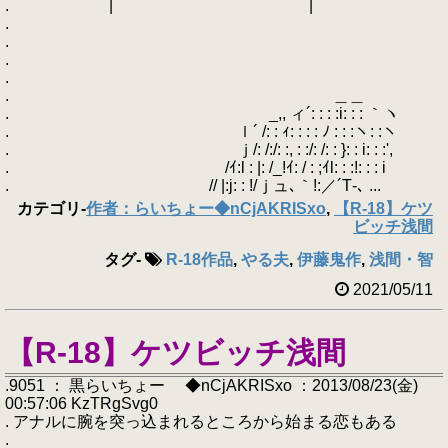
. | |
.
.
.
.
. ＿＿
. _,, ィ´: : : :i: : : ｀ヽ
. ｌ´ /: : ｨ: : : : ﾉ : : :ヽ: :ヽ
. ｊ/: /:/: :, : :/: /: : }: : i: : :',
. /ｲ:l : |: /_!ｲ: / : ;ｲl: : :!: : : i
. // |:j: : !/ｊュ､｀!:／´T‐､ ...
カテゴリ
-
作者：らいちょー◆nCjAKRISxo
,
【R-18】ケツ
ビッチ浅間
タグ
-
R-18作品
,
やる夫
,
伊藤鬼作
,
浅間・智
2021/05/11
【R-18】ケツビッチ浅間
.9051 ： 黒らいちょー ◆nCjAKRISxo ：2013/08/23(金)
00:57:06 KzTRgSvg0
. アナルに腕を突っ込まれるところから始まる恋もある
.