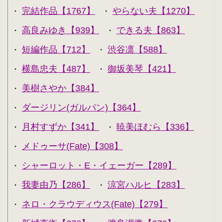
完結作品【1767】
やらない夫【1270】
・
・
高良みゆき【939】
できる夫【863】
・
・
短編作品【712】
渋谷凛【588】
・
・
横島忠夫【487】
御坂美琴【421】
・
・
美樹さやか【384】
・
ダージリン(ガルパン)【364】
・
月村すずか【341】
暁美ほむら【336】
・
・
メドゥーサ(Fate)【308】
・
シャーロット・E・イェーガー【289】
・
我妻由乃【286】
涼宮ハルヒ【283】
・
・
ネロ・クラウディウス(Fate)【279】
・