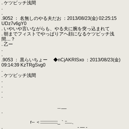
. ケツビッチ浅間
.
.
.9052 ： 名無しのやる夫だお ：2013/08/23(金) 02:25:15
UDz7v6gY0
. いやいや言いながらも、やる夫に腕を突っ込まれて
. 朝までフィストでやっぱりアヘ顔になるケツビッチ浅
間…？
. 乙ー
.
.
.9053 ： 黒らいちょー ◆nCjAKRISxo ：2013/08/23(金)
09:14:39 KzTRgSvg0
.
. ケツビッチ浅間
.
.
.
.
＿__
.
r-- ＜:::::::::::::::_｀::....、
. - ― -