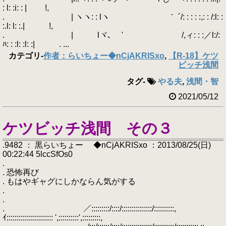
: l: :i: : | !,
. | ヽヽ: : lヽ ｀ ´/: : : : :,: : /:l: :
:.l: l: :.| !,
. | lヾ､ ' /,ィ: : :／l:/:
ﾊ: : :l: :l: :| . ...
カテゴリ
-
作者：らいちょー◆nCjAKRISxo
,
【R-18】ケツ
ビッチ浅間
タグ
-
やる夫
,
浅間・智
2021/05/12
ケツビッチ浅間 その３
.9482 ： 黒らいちょー ◆nCjAKRISxo ：2013/08/25(日)
00:22:44 5lccSfOs0
.
. 恐怖再び
. もはやギャグにしかならん気がする
.
.
. ／:::::::::/::::/:::::::::::::::/::::::::::,
ｲ::::::::::::::::::::::: ',::::::::::',:::::::::,