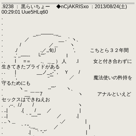
.9238 ： 黒らいちょー ◆nCjAKRISxo ：2013/08/24(土)
00:29:01 Uue5HLq60
.
.
.
. _,,..-――-..,,_
. ／ __ .｀ヽ、
. / ／＿ ヽ
. ./ .／,,旬丿 ', こちとら３２年間
. .,' ,.-―‐- └''"´ l
. . l =＝ .、＿_ ） 人 .l 女と付き合わずに
生きてきたプライドがある
. . | ゝ__ノ_,,-'' , Ｙ /
. ', ｰ''" ／ 魔法使いの矜持を
守るためにも
. ヽ _ -‐''"´ ヽ、
. __￣￣7 ヽ アナルといえど
セックスはできねえお
. ,--、/./ / ヽ
. ..| .{ / ／ |
. ..| ｀''‐‐--''" ／ .|
. ..ヽ＿ .／ |
. ｀ﾞ''-..,,_ ／ |
. .| ｀''‐''´ |