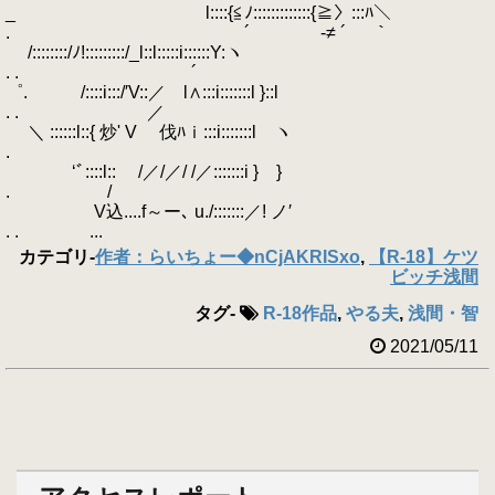
_ l::::{≦ﾉ:::::::::::::{≧〉:::ﾊ＼
. ´ -≠ ´ ￣ ｀
/::::::::/ﾉ!:::::::::/_l::l:::::i::::::Y:ヽ
. . ´
゜. /::::i:::/′V::／ l∧:::i:::::::l }::l
. . ／
＼ ::::::l::{ 炒' V 伐ﾊｉ:::i:::::::l ヽ
.
‘ﾞ::::l::ゝ /／/／/ /／:::::::i } }
. /
V込....f～ー､ u./:::::::／! ノ′
. . ...
カテゴリ
-
作者：らいちょー◆nCjAKRISxo
,
【R-18】ケツ
ビッチ浅間
タグ
-
R-18作品
,
やる夫
,
浅間・智
2021/05/11