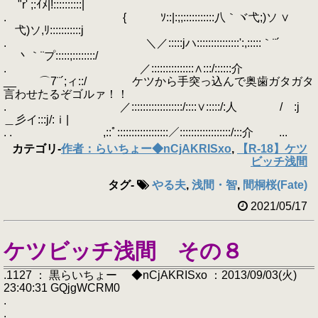
"r' ;:ｲﾒ|!::::::::::|
. { ｿ::|:;;:::::::::::八｀ヾ弋;)ソ ∨
弋)ソ,ﾘ:::::::::::j
. ＼／:::::jハ:::::::::::::::':,:::::｀¨´
丶｀¨プ:::::;::::::::/
. ／:::::::::::::::∧:::/::::::介
__ ⌒7¨´;ィ::/ ケツから手突っ込んで奥歯ガタガタ
言わせたるぞゴルァ！！
. ／::::::::::::::::::/::::∨:::::/:人 / :j
＿彡イ:::j/:ｉ|
. . ,::ﾟ::::::::::::::::::／::::::::::::::::::/:::介 ...
カテゴリ
-
作者：らいちょー◆nCjAKRISxo
,
【R-18】ケツ
ビッチ浅間
タグ
-
やる夫
,
浅間・智
,
間桐桜(Fate)
2021/05/17
ケツビッチ浅間 その８
.1127 ： 黒らいちょー ◆nCjAKRISxo ：2013/09/03(火)
23:40:31 GQjgWCRM0
.
. ＿＿