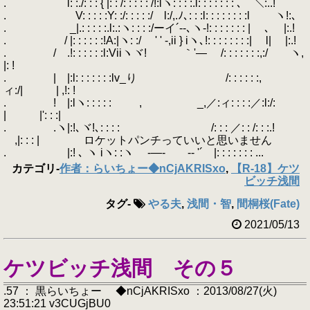
. l: :./: : : { |: : /: : : : : /!:lヽ: : : :.l: : : : : : : ､ ＼:..!
. V: : : : :Y: :/: : : : :/ l:/,.ﾉ､: : :l: : : : : : : :l ヽ!:､
. _|.: : : : :.l:.:ヽ: : : :/ーイ´--､ヽ-!: : : : : : : | ､ |:.!
. / |: : : : : :!A:|ヽ: :/ ' ' -,ii } iヽ､!: : : : : : : :| l| |:.!
. / .!: : : : : :l:Viiヽヾ! ｀'― /: : : : : : :,:/ ヽ,
|: !
. | |:l: : : : : : :lv_り /: : : : : :,
ィ:/| | ,!: !
. ! |:lヽ: : : : : ゝ , _,／:ィ: : : :／:l:/:
| |': : :|
. .ヽ|:!､ヾ!､: : : :ゝ /: : : ／: : /: : :.!
,|: : : | ロケットパンチっていいと思いません
. |:! ､ ヽ iヽ: :ヽ -―- -- '´ |: : : : : : : ...
カテゴリ
-
作者：らいちょー◆nCjAKRISxo
,
【R-18】ケツ
ビッチ浅間
タグ
-
やる夫
,
浅間・智
,
間桐桜(Fate)
2021/05/13
ケツビッチ浅間 その５
.57 ： 黒らいちょー ◆nCjAKRISxo ：2013/08/27(火)
23:51:21 v3CUGjBU0