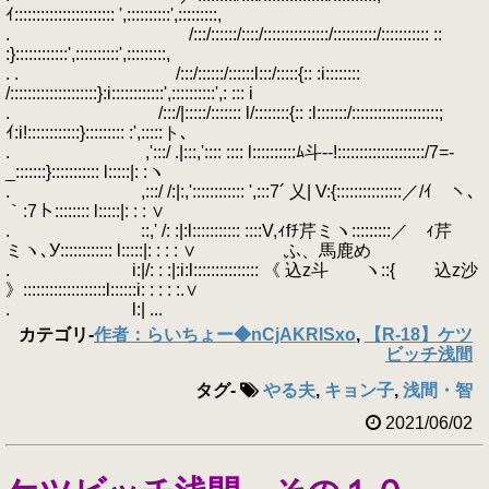
ｲ::::::::::::::::::::::: ',::::::::::',:::::::::,
. /:::/::::::/::::/:::::::::::::::/::::::::::/::::::::::: ::
:}::::::::::::',::::::::::',:::::::::,
. . /:::/::::::/::::::l:::/:::::{:: :i::::::::
/::::::::::::::::::::}:i::::::::::::',::::::::::',: ::: i
. /:::/|:::::/::::::: l/::::::::{:: :l:::::::/::::::::::::::::::::;
ｲ:i!::::::::::::}::::::::: :',:::::ト､
. ,':::/ .|:::,':::: :::: l::::::::::ﾑ斗-‐!::::::::::::::::::::/7=-
_:::::::}::::::::::: l:::::|: :ヽ
. ,:::/ /:|:,':::::::::::: ',:::7´ 乂| V:{:::::::::::::::／/ｲ ヽ､
｀:7ト:::::::: l:::::|: : : ∨
. ::,' /: :|:l::::::::::: ::::V,ｨfﾁ芹ミヽ:::::::::／ ｨ芹
ミヽ､У:::::::::::: l:::::|: : : : ∨ ふ、馬鹿め
. i:|/: : :|:i:l::::::::::::::: 《 込z斗 ヽ::{ 込z沙
》:::::::::::::::::::l::::::i: : : : :.∨
. l:| ...
カテゴリ
-
作者：らいちょー◆nCjAKRISxo
,
【R-18】ケツ
ビッチ浅間
タグ
-
やる夫
,
キョン子
,
浅間・智
2021/06/02