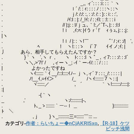
. _,, ィ´: : : :i: : : ｀ヽ
. ｌ´ /: : ｨ: : : : ﾉ : : :ヽ: :ヽ
. ｊ/: /:/: :, : :/: /: : }: : i: : :',
. /ｲ:l : |: /_!ｲ: / : ;ｲl: : :!: : : i
. // |:j: : !/ｊュ､｀!:／´T‐､|: : :l:l
. !ｌ ,ｲ:ﾊ: |ｲうｒ' !' ｨぅｭ､j: : :j:
|ヽ
. !ｌ / |: : ヽ!￣ ゞﾟ' / ;ｨ: :/| ',
. ﾍ ! ヽ!: : :ゝ i´ 7 ｲイノ;ｲ: |
丿 あら、相手してもらえたんですか？
. }｀ヽ ',ヽ ｒ , ヽ ﾄ: : : :l ヽ ﾟ_ , ィ7: : : :/: : :l´
. ヽ＼,>'7!' / ,ィーヽ_; -ｲ｀ー-ｲ/: : : / : : :
| よかったですね
. ヽｲ::::::｀ｲ __/:::l::::ｲﾉ-‐ ｊヽ,ィ´７: : :_/: : : : : |
. ﾉ!__ｲ,=ｲｲ＞ ´￣ ￣ /_ /ヽｲ:::::::７ヽ: :|
. ヾ::::::／ , ´ ｀ヽ!:::::::/:::::|:
:|
. ゝ-{｀ヽ
_ ,' ヽ:/:::::::::|-､
. ﾄ､_ゝ:::::::｀ー--ｌ ＿ }::::::::::::
ﾄ ＼
. ,ｊ }ヽ_:::::::::三=::::::￣::: ...
カテゴリ
-
作者：らいちょー◆nCjAKRISxo
,
【R-18】ケツ
ビッチ浅間