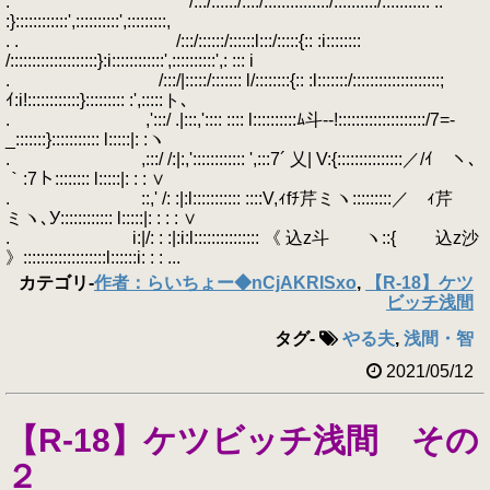
. /:::/::::::/::::/:::::::::::::::/::::::::::/::::::::::: ::
:}::::::::::::',::::::::::',:::::::::,
. . /:::/::::::/::::::l:::/:::::{:: :i::::::::
/::::::::::::::::::::}:i::::::::::::',::::::::::',: ::: i
. /:::/|:::::/::::::: l/::::::::{:: :l:::::::/::::::::::::::::::::;
ｲ:i!::::::::::::}::::::::: :',:::::ト､
. ,':::/ .|:::,':::: :::: l::::::::::ﾑ斗-‐!::::::::::::::::::::/7=-
_:::::::}::::::::::: l:::::|: :ヽ
. ,:::/ /:|:,':::::::::::: ',:::7´ 乂| V:{:::::::::::::::／/ｲ ヽ､
｀:7ト:::::::: l:::::|: : : ∨
. ::,' /: :|:l::::::::::: ::::V,ｨfﾁ芹ミヽ:::::::::／ ｨ芹
ミヽ､У:::::::::::: l:::::|: : : : ∨
. i:|/: : :|:i:l::::::::::::::: 《 込z斗 ヽ::{ 込z沙
》:::::::::::::::::::l::::::i: : : ...
カテゴリ
-
作者：らいちょー◆nCjAKRISxo
,
【R-18】ケツ
ビッチ浅間
タグ
-
やる夫
,
浅間・智
2021/05/12
【R-18】ケツビッチ浅間 その
２