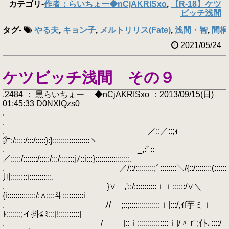
カテゴリ
-
作者：らいちょー◆nCjAKRISxo
,
【R-18】ケツ
ビッチ浅間
タグ
-
やる夫
,
キョン子
,
メルトリリス(Fate)
,
浅間・智
,
間桐桜
2021/05/24
ケツビッチ浅間 その９
.2484 ： 黒らいちょー ◆nCjAKRISxo ：2013/09/15(日)
01:45:33 D0NXlQzs0
.
.
. ／::／::;ｨ
㌻:/:::::/:::/:::::}:}::::::::::::::::::ヽ
. _,:ﾞ::
／:::::/:::::::/:::::/:::/:::::::jﾉ::i:::}:::::::::::::::::.
. ／/::/:::::::::;ﾞ::::::::＼/{::/::::::::(::::::
川::::::::i:::::::::::.
. }∨ ,'::/:::::::::::ｉｉ::::::/∨＼
{i::::::::::::::/:∧:;;:斗::::::::::i
. ﾉ/ ;::;:::::::::::::::ｉ|:::/,ｨf芋ミｉ
ﾄ:::::::;イ抖≦ﾐ:::|!::::::::::|
. / |::ｉ:::::::::::::::ｉ|/〃 r' ;仆､::::/