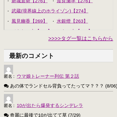
新城直衛【276】
渡良瀬準【276】
・
・
武蔵(境界線上のホライゾン)【274】
・
風見幽香【269】
水銀燈【263】
・
・
できない夫【262】
キル夫【260】
・
・
>>>>タグ一覧はこちらから
セシリア・オルコット【240】
・
西住みほ【237】
坂本美緒【223】
・
・
最新のコメント
ミーナ・ディートリンデ・ヴィルケ【223】
・
ニャル子【218】
・
ウマ娘トレーナー列伝 第２話
匿名
:
アルトリア・ペンドラゴン(Fate)【214】
・
あの体でランドセル背負ってたってマ？？？ (8/06
ユウキ(SAO)【214】
古明地こいし【210】
・
・
アクア(このすば)【208】
キョン【205】
・
・
10が出たら爆発するシンデレラ
匿名
:
レミリア・スカーレット(東方project)【203】
・
奇麗に最後で10が出てて草 (7/29)