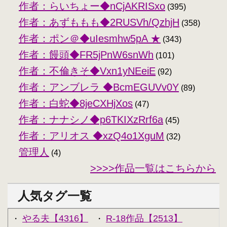
作者：らいちょー◆nCjAKRISxo
(395)
作者：あずももも◆2RUSVh/QzhjH
(358)
作者：ポン＠◆uIesmhw5pA ★
(343)
作者：饅頭◆FR5jPnW6snWh
(101)
作者：不倫きそ◆Vxn1yNEeiE
(92)
作者：アンブレラ ◆BcmEGUVv0Y
(89)
作者：白蛇◆8jeCXHjXos
(47)
作者：ナナシノ◆p6TKIXzRrf6a
(45)
作者：アリオス ◆xzQ4o1XguM
(32)
管理人
(4)
>>>>作品一覧はこちらから
人気タグ一覧
やる夫【4316】
R-18作品【2513】
・
・