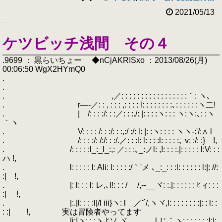
2021/05/13
ケツビッチ浅間 その４
.9699 ： 黒らいちょー ◆nCjAKRISxo ：2013/08/26(月)
00:06:50 WgX2HYmQ0
.
.
. ,／: : : : : : : : : : : : : : : : :｀: ヽ､
. r―-／: : , : : : ,: : : : l: : : : : : : :､: : : : : :ヽ二!
. | /: : : :/: : :／: : :./: |: : : :ヽ: : : ヽ:ヽ:､: :ヽ
｀ヽ
. V: : : : /: : :/: : :,:/ :/: l: |: :ヽ: : : : ヽヽ-:'/:∧ l
. /: : : :/: /:/: : :/.／: : :l: l: : : :l: : : : :､ v: :/: :} !,
. /: : : : :l_:_l_:,: ／: : :､_:ノl: ,!: : : :.|: : : : : l:V: : :
ハ !,
. l: : : : : l: Ali: l: : : : :/｀'メ ､_:_: : :l: : : : : : l:|: //:
:| !,
. |: l: : : l: レ,､l!: : : / /,--__ヾ: :.|: : : : : : ﾋィ: : :
:| !,
. |:.|l: : : :l|/l iii}ヽ: l ／'´/,ヽヾ,l: : : : : : : :|: : l: :
: :| !, 実は冒険者やってます
. |i:!ヽ: : :ヽ ﾋソ ヾ l じ｀ヽ: : : : : : :l:|: