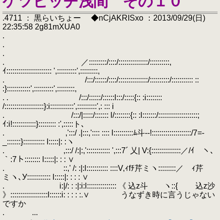
ケツビッチ浅間 その１０
.4711 ： 黒らいちょー ◆nCjAKRISxo ：2013/09/29(日)
22:35:58 2g81mXUA0
.
.
.
. ／:::::::::/::::/:::::::::::::::/::::::::::,
ｲ::::::::::::::::::::::: ',::::::::::',:::::::::,
. /:::/::::::/::::/:::::::::::::::/::::::::::/::::::::::: ::
:}::::::::::::',::::::::::',:::::::::,
. . /:::/::::::/::::::l:::/:::::{:: :i::::::::
/::::::::::::::::::::}:i::::::::::::',::::::::::',: ::: i
. /:::/|:::::/::::::: l/::::::::{:: :l:::::::/::::::::::::::::::::;
ｲ:i!::::::::::::}::::::::: :',:::::ト､
. ,':::/ .|:::,':::: :::: l::::::::::ﾑ斗-‐!::::::::::::::::::::/7=-
_:::::::}::::::::::: l:::::|: :ヽ
. ,:::/ /:|:,':::::::::::: ',:::7´ 乂| V:{:::::::::::::::／/ｲ ヽ､
｀:7ト:::::::: l:::::|: : : ∨
. ::,' /: :|:l::::::::::: ::::V,ｨfﾁ芹ミヽ:::::::::／ ｨ芹
ミヽ､У:::::::::::: l:::::|: : : : ∨
. i:|/: : :|:i:l::::::::::::::: 《 込z斗 ヽ::{ 込z沙
》:::::::::::::::::::l::::::i: : : : :.∨ うなずき時に言うじゃない
ですか
. ...