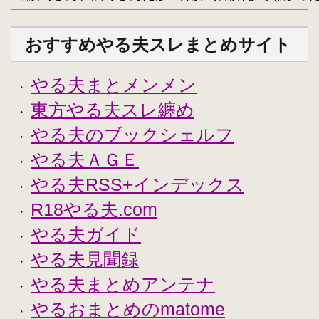
おすすめやる夫スレまとめサイト
やる夫まとメンメン
・
東方やる夫スレ纏め
・
やる夫のブックシェルフ
・
やる夫ＡＧＥ
・
やる夫RSS+インデックス
・
R18やる夫.com
・
やる夫ガイド
・
やる夫見聞録
・
やる夫まとめアンテナ
・
やるおまとめのmatome
・