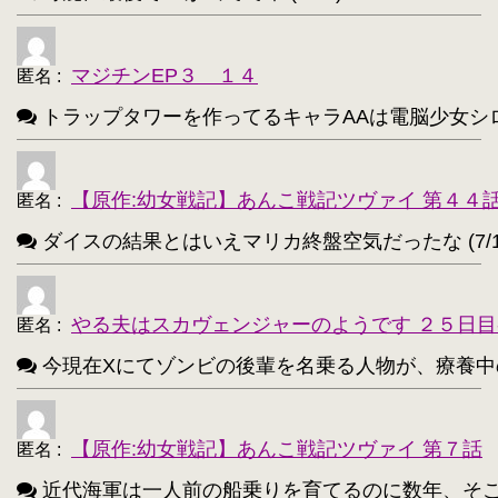
アイリスフィール・フォン・アインツベルン【20
・
高町なのは【202】
浅間・智【198】
・
・
マジチンEP３ １４
匿名
:
響(艦これ)【197】
夜神月【196】
・
・
トラップタワーを作ってるキャラAAは電脳少女シロ(VTube
アティ(サモンナイト)【194】
・
西住まほ【189】
【原作:幼女戦記】あんこ戦記ツヴァイ 第４４
・
匿名
:
ダイスの結果とはいえマリカ終盤空気だったな (7/1
サーニャ・V・リトヴャク【188】
・
アンチョビ(ガルパン)【188】
・
やる夫はスカヴェンジャーのようです ２５日目
匿名
:
不知火(艦これ)【186】
・
今現在Xにてゾンビの後輩を名乗る人物が、療養中のゾンビ
めぐみん(このすば)【172】
・
ターニャ・デグレチャフ【172】
・
【原作:幼女戦記】あんこ戦記ツヴァイ 第７話
匿名
:
鹿目まどか【168】
・
近代海軍は一人前の船乗りを育てるのに数年、そこから一人