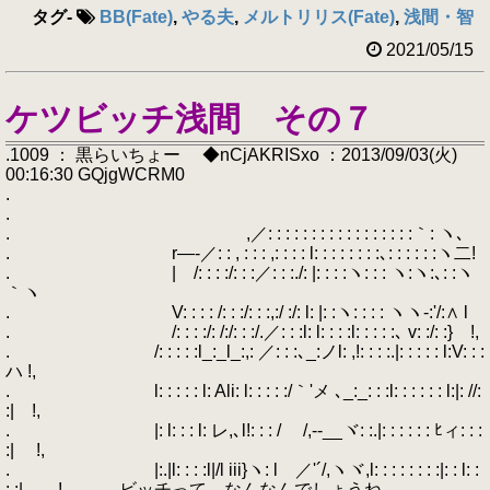
タグ
-
BB(Fate)
,
やる夫
,
メルトリリス(Fate)
,
浅間・智
2021/05/15
ケツビッチ浅間 その７
.1009 ： 黒らいちょー ◆nCjAKRISxo ：2013/09/03(火)
00:16:30 GQjgWCRM0
.
.
. ,／: : : : : : : : : : : : : : : : :｀: ヽ､
. r―-／: : , : : : ,: : : : l: : : : : : : :､: : : : : :ヽ二!
. | /: : : :/: : :／: : :./: |: : : :ヽ: : : ヽ:ヽ:､: :ヽ
｀ヽ
. V: : : : /: : :/: : :,:/ :/: l: |: :ヽ: : : : ヽヽ-:'/:∧ l
. /: : : :/: /:/: : :/.／: : :l: l: : : :l: : : : :､ v: :/: :} !,
. /: : : : :l_:_l_:,: ／: : :､_:ノl: ,!: : : :.|: : : : : l:V: : :
ハ !,
. l: : : : : l: Ali: l: : : : :/｀'メ ､_:_: : :l: : : : : : l:|: //:
:| !,
. |: l: : : l: レ,､l!: : : / /,--__ヾ: :.|: : : : : : ﾋィ: : :
:| !,
. |:.|l: : : :l|/l iii}ヽ: l ／'´/,ヽヾ,l: : : : : : : :|: : l: :
: :| !, ビッチって、なんなんでしょうね