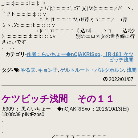
_:::::::}::::::::::: l:::::|: :ヽ
. ,:::/ /:|:,':::::::::::: ',:::7´ 乂| V:{:::::::::::::::／/ｲ ヽ､
｀:7ト:::::::: l:::::|: : : ∨
. ::,' /: :|:l::::::::::: ::::V,ｨfﾁ芹ミヽ:::::::::／ ｨ芹
ミヽ､У:::::::::::: l:::::|: : : : ∨
. i:|/: : :|:i:l::::::::::::::: 《 込z斗 ヽ::{ 込z沙
》:::::::::::::::::::l::::::i: : : : :.∨ 別のエロネタの世界線に行
きたいです
. ...
カテゴリ
-
作者：らいちょー◆nCjAKRISxo
,
【R-18】ケツ
ビッチ浅間
タグ
-
やる夫
,
キョン子
,
ゲルトルート・バルクホルン
,
浅間
2022/01/07
ケツビッチ浅間 その１１
.6909 ： 黒らいちょー ◆nCjAKRISxo ：2013/10/13(日)
18:08:39 pINtFzps0
.
.
.
. ／:::::::::/::::/:::::::::::::::/::::::::::,