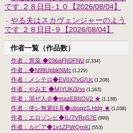
です ２８日目-１０【2026/08/04】
やる夫はスカヴェンジャーのよう
・
です ２８日目-９【2026/08/04】
作者一覧（作品数）
作者：胃薬 ◆036aFhDFNU
(2,334)
作者：◆N99UpbkNMc
(1,229)
作者：メシテロ◆EV0X7vG/Uc
(1,208)
作者：やみ主 ◆MIYUKi3/ss
(1,163)
作者：混ぜ人＠◆mazEBItOV2 ★
(1,138)
作者：使レ無避妊具◆ubsqzS.Hdg ★
(1,038)
作者：エロゾンビ◆IL/7VRqS7E
(999)
作者：ルピア◆1v1ZPWQmKI
(553)