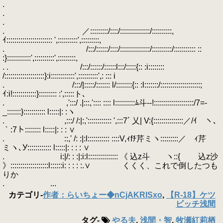
.
.
.
. ／:::::::::/::::/:::::::::::::::/::::::::::,
ｲ::::::::::::::::::::::: ',::::::::::',:::::::::,
. /:::/::::::/::::/:::::::::::::::/::::::::::/::::::::::: ::
:}::::::::::::',::::::::::',:::::::::,
. . /:::/::::::/::::::l:::/:::::{:: :i::::::::
/::::::::::::::::::::}:i::::::::::::',::::::::::',: ::: i
. /:::/|:::::/::::::: l/::::::::{:: :l:::::::/::::::::::::::::::::;
ｲ:i!::::::::::::}::::::::: :',:::::ト､
. ,':::/ .|:::,':::: :::: l::::::::::ﾑ斗-‐!::::::::::::::::::::/7=-
_:::::::}::::::::::: l:::::|: :ヽ
. ,:::/ /:|:,':::::::::::: ',:::7´ 乂| V:{:::::::::::::::／/ｲ ヽ､
｀:7ト:::::::: l:::::|: : : ∨
. ::,' /: :|:l::::::::::: ::::V,ｨfﾁ芹ミヽ:::::::::／ ｨ芹
ミヽ､У:::::::::::: l:::::|: : : : ∨
. i:|/: : :|:i:l::::::::::::::: 《 込z斗 ヽ::{ 込z沙
》:::::::::::::::::::l::::::i: : : : :.∨ くくく、これで倒したつも
りか
. ...
カテゴリ
-
作者：らいちょー◆nCjAKRISxo
,
【R-18】ケツ
ビッチ浅間
タグ
-
やる夫
,
浅間・智
,
牧瀬紅莉栖